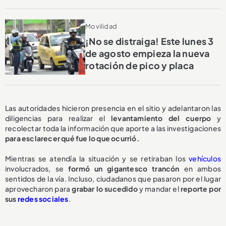
Movilidad
¡No se distraiga! Este lunes 3
de agosto empieza la nueva
rotación de pico y placa
Las autoridades hicieron presencia en el sitio y adelantaron las
diligencias para realizar el
levantamiento del cuerpo
y
recolectar toda la información que aporte a las investigaciones
para esclarecer qué fue lo que ocurrió.
Mientras se atendía la situación y se retiraban los
vehículos
involucrados, se
formó un gigantesco trancón
en ambos
sentidos de la vía. Incluso, ciudadanos que pasaron por el lugar
aprovecharon para
grabar lo sucedido
y mandar el
reporte por
sus
redes sociales
.