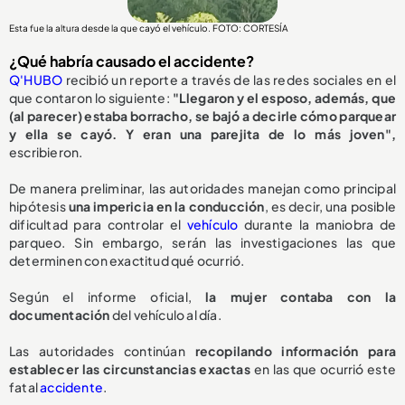
Esta fue la altura desde la que cayó el vehículo. FOTO: CORTESÍA
¿Qué habría causado el accidente?
Q'HUBO
recibió un reporte a través de las redes sociales en el
que contaron lo siguiente:
"Llegaron y el esposo, además, que
(al parecer) estaba borracho, se bajó a decirle cómo parquear
y ella se cayó. Y eran una parejita de lo más joven",
escribieron.
De manera preliminar, las autoridades manejan como principal
hipótesis
una impericia en la conducción
, es decir, una posible
dificultad para controlar el
vehículo
durante la maniobra de
parqueo. Sin embargo, serán las investigaciones las que
determinen con exactitud qué ocurrió.
Según el informe oficial,
la mujer contaba con la
documentación
del vehículo al día.
Las autoridades continúan
recopilando información para
establecer las circunstancias exactas
en las que ocurrió este
fatal
accidente
.