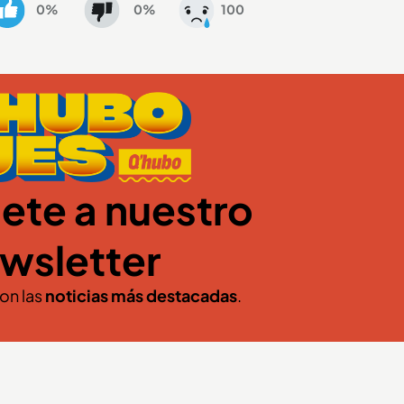
0%
0%
100
ete a nuestro
wsletter
con las
noticias más destacadas
.