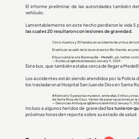
El informe preliminar de las autoridades también de
vehículo.
Lamentablemente en este hecho perdieron la vida 5 pa
las cuales 20 resultaron con lesiones de gravedad.
Cinco muertos y 30 heridos en accidente de un bus de turi
El vehículo se salió de la vía en el sector Río Grande, en ju
El bus cubría la ruta Barranquilla - Medellín.
pic.twitter.com
— Ecolecuá (@lorenzolizarazo)
January 11, 2024
Este bus, que también estaba cerca de llegar a Medell
Los accidentes están siendo atendidos por la Policía d
los trasladaron al Hospital San Juan de Dios en Santa 
#Atención
/ 5 personas murieron, entre ellas 3 niños y otra
de Santa Rosa de Osos. Venían de pasar vacaciones en la Co
— Denuncias Antioquia (@DenunciasAntio2)
January 11, 20
Incluso a algunos heridos de gravedad
los tuvieron qu
próximas horas den reporte sobre su estado de salud.