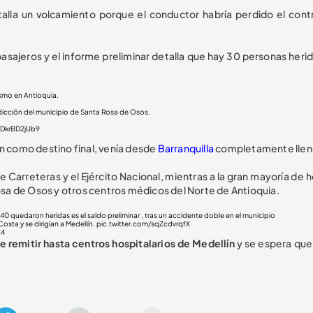
talla un volcamiento porque el conductor habría perdido el contr
sajeros y el informe preliminar detalla que hay 30 personas heri
smo en Antioquia.
risdicción del municipio de Santa Rosa de Osos.
/DkrBD2jUb9
ín como destino final, venía desde
Barranquilla
completamente llen
e Carreteras y el Ejército Nacional, mientras a la gran mayoría de 
Rosa de Osos y otros centros médicos del Norte de Antioquia.
s 40 quedaron heridas es el saldo preliminar , tras un accidente doble en el municipio
sta y se dirigían a Medellín.
pic.twitter.com/sqZcdvrqfX
24
e remitir hasta centros hospitalarios de Medellín
y se espera que 