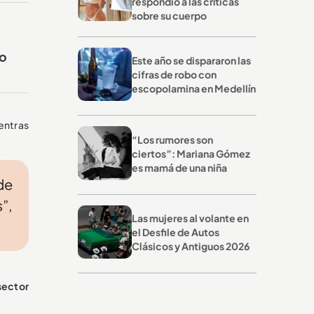
respondió a las críticas
sobre su cuerpo
ro
Este año se dispararon las
cifras de robo con
escopolamina en Medellín
entras
“Los rumores son
ciertos”: Mariana Gómez
es mamá de una niña
de
”,
Las mujeres al volante en
el Desfile de Autos
Clásicos y Antiguos 2026
sector