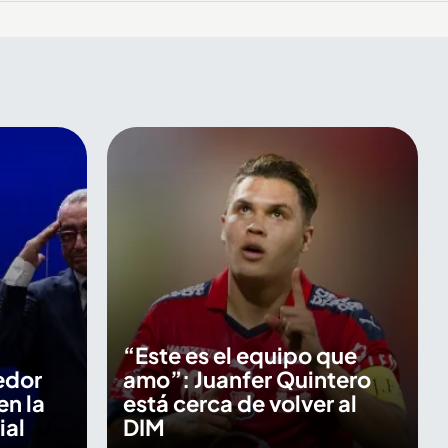
“Este es el equipo que
edor
amo”: Juanfer Quintero
en la
está cerca de volver al
ial
DIM