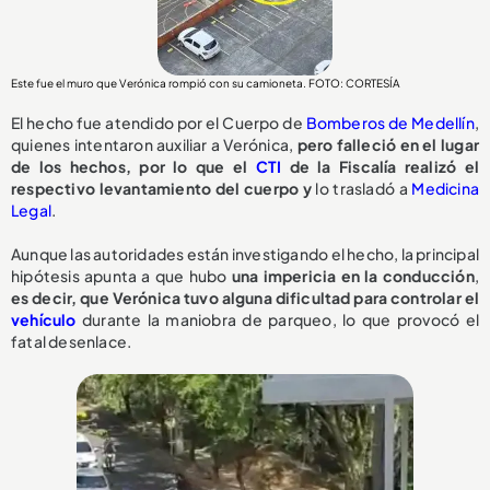
Este fue el muro que Verónica rompió con su camioneta. FOTO: CORTESÍA
El hecho fue atendido por el Cuerpo de
Bomberos de Medellín
,
quienes intentaron auxiliar a Verónica,
pero falleció en el lugar
de los hechos, por lo que el
CTI
de la Fiscalía realizó el
respectivo levantamiento del cuerpo y
lo trasladó a
Medicina
Legal
.
Aunque las autoridades están investigando el hecho, la principal
hipótesis apunta a que hubo
una impericia en la conducción
,
e
s decir, que Verónica tuvo alguna dificultad para controlar el
vehículo
durante la maniobra de parqueo, lo que provocó el
fatal desenlace.