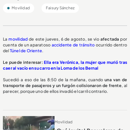
Movilidad
Faisury Sánchez
La
movilidad
de este jueves, 6 de agosto, se vio
afectada
por
cuenta de un aparatoso
accidente de tránsito
ocurrido dentro
del
Túnel de Oriente
.
Le puede interesar:
Ella era Verónica, la mujer que murió tras
caer al vacío en su carro en la Loma de los Bernal
Sucedió a eso de las 8:50 de la mañana, cuando
una van de
transporte de pasajeros y un furgón
colisionaron de frente
, al
parecer, porque uno de ellos invadió el carril contrario.
Movilidad