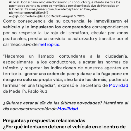
#Local
| Con el carro inmovilizado terminó un conductor que intentó evadir a los
agentes de tránsito cuando se movilizaba por el carril exclusivo de Metroplús en
la Oriental. Tras una persecución, fue interceptado en Guayabal
pic.twitter.com/q5sI5zm3fS
— @qhubomedallo (@QHuboMedallo)
August 5, 2026
Como consecuencia de su ocurrencia,
le inmovilizaron el
vehículo y le impusieron los comparendos
correspondientes
por no respetar la luz roja del semáforo, circular por zonas
peatonales, prestar un servicio no autorizado y transitar por el
carril exclusivo de
metroplús
.
“Hacemos un llamado contundente a la ciudadanía,
especialmente, a los conductores, a acatar las normas de
tránsito y respetar las indicaciones de nuestros agentes en
territorio.
Ignorar una orden de pare y darse a la fuga pone en
riesgo no solo su propia vida, sino la de los demás,
pudiendo
terminar en una tragedia”, expresó el secretario de
Movilidad
de Medellín, Pablo Ruiz.
¿Quieres estar al día de las últimas novedades? Manténte al
día con nuestra sección de
Movilidad
.
Preguntas y respuestas relacionadas
¿Por qué intentaron detener el vehículo en el centro de