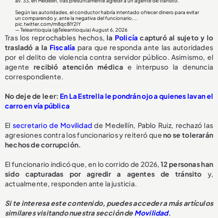
av. 33, en Medellín, tras presuntamente agredir a un agente de tránsito.
Según las autoridades, el conductor habría intentado ofrecer dinero para evitar
un comparendo y, ante la negativa del funcionario,...
pic.twitter.com/m8qc8lY2IY
— Teleantioquia (@Teleantioquia)
August 6, 2026
Tras los reprochables hechos,
la
Policía
capturó al sujeto y lo
trasladó a la
Fiscalía
para que responda ante las autoridades
por el delito de violencia contra servidor público. Asimismo, el
agente
recibió atención médica
e interpuso la denuncia
correspondiente.
No deje de leer:
En La Estrella le pondrán ojo a quienes lavan el
carro en vía pública
El
secretario de Movilidad
de Medellín, Pablo Ruiz, rechazó las
agresiones contra los funcionarios y reiteró que
no se tolerarán
hechos de corrupción.
El funcionario indicó que, en lo corrido de 2026,
1
2 personas han
sido capturadas
por agredir a agentes de tránsito
y,
actualmente, responden ante la justicia.
Si te interesa este contenido, puedes acceder a más artículos
similares visitando nuestra sección de
Movilidad
.