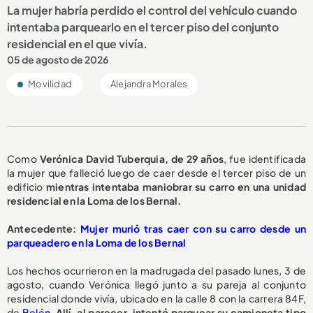
La mujer habría perdido el control del vehículo cuando
intentaba parquearlo en el tercer piso del conjunto
residencial en el que vivía.
05 de agosto de 2026
Movilidad
Alejandra Morales
Como
Verónica David Tuberquia, de 29 años
, fue identificada
la mujer que falleció luego de caer desde el tercer piso de un
edificio
mientras intentaba maniobrar su carro en una unidad
residencial en la Loma de los Bernal.
A
ntecedente:
Mujer murió tras caer con su carro desde un
parqueadero en la Loma de los Bernal
Los hechos ocurrieron en la madrugada del pasado lunes, 3 de
agosto, cuando Verónica llegó junto a su pareja al conjunto
residencial donde vivía, ubicado en la calle 8 con la carrera 84F,
de
Belén
.
Allí, al parecer, intentó parquear su camioneta tipo