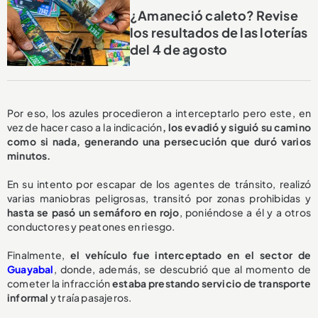
¿Amaneció caleto? Revise
los resultados de las loterías
del 4 de agosto
Por eso, los azules procedieron a interceptarlo pero este, en
vez de hacer caso a la indicación
, los evadió y siguió su camino
como si nada, generando una persecución que duró varios
minutos.
En su intento por escapar de los agentes de tránsito, realizó
varias maniobras peligrosas, transitó por zonas prohibidas y
hasta se pasó un semáforo en rojo
, poniéndose a él y a otros
conductores y peatones en riesgo.
Finalmente,
el vehículo fue interceptado en el sector de
Guayabal
, donde, además, se descubrió que al momento de
cometer la infracción
estaba prestando servicio de transporte
informal
y traía pasajeros.