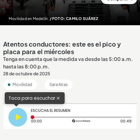
Movilidad en Medellín.
/ FOTO: CAMILO SUÁREZ
Atentos conductores: este es el pico y
placa para el miércoles
Tenga en cuenta que la medida va desde las 5:00 a.m.
hasta las 8:00 p.m.
28 de octubre de 2025
Movilidad
Sara Arias
×
Toca para escuchar
ESCUCHA EL RESUMEN
Tiempo transcurrido: 0 segundos
Dura
00:00
00:49