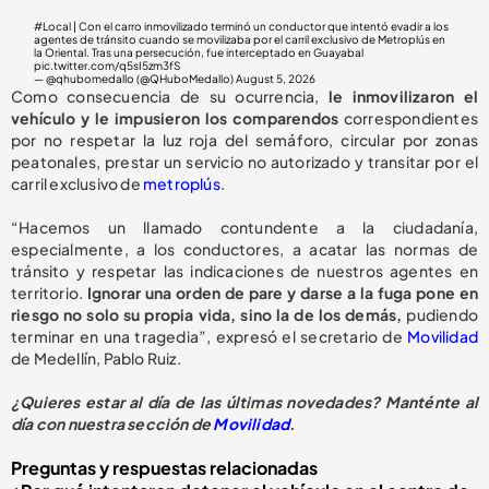
#Local
| Con el carro inmovilizado terminó un conductor que intentó evadir a los
agentes de tránsito cuando se movilizaba por el carril exclusivo de Metroplús en
la Oriental. Tras una persecución, fue interceptado en Guayabal
pic.twitter.com/q5sI5zm3fS
— @qhubomedallo (@QHuboMedallo)
August 5, 2026
Como consecuencia de su ocurrencia,
le inmovilizaron el
vehículo y le impusieron los comparendos
correspondientes
por no respetar la luz roja del semáforo, circular por zonas
peatonales, prestar un servicio no autorizado y transitar por el
carril exclusivo de
metroplús
.
“Hacemos un llamado contundente a la ciudadanía,
especialmente, a los conductores, a acatar las normas de
tránsito y respetar las indicaciones de nuestros agentes en
territorio.
Ignorar una orden de pare y darse a la fuga pone en
riesgo no solo su propia vida, sino la de los demás,
pudiendo
terminar en una tragedia”, expresó el secretario de
Movilidad
de Medellín, Pablo Ruiz.
¿Quieres estar al día de las últimas novedades? Manténte al
día con nuestra sección de
Movilidad
.
Preguntas y respuestas relacionadas