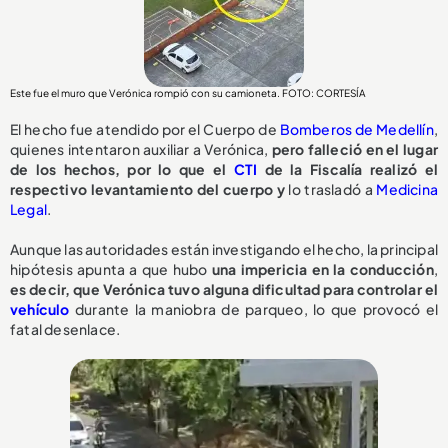
Este fue el muro que Verónica rompió con su camioneta. FOTO: CORTESÍA
El hecho fue atendido por el Cuerpo de
Bomberos de Medellín
,
quienes intentaron auxiliar a Verónica,
pero falleció en el lugar
de los hechos, por lo que el
CTI
de la Fiscalía realizó el
respectivo levantamiento del cuerpo y
lo trasladó a
Medicina
Legal
.
Aunque las autoridades están investigando el hecho, la principal
hipótesis apunta a que hubo
una impericia en la conducción
,
e
s decir, que Verónica tuvo alguna dificultad para controlar el
vehículo
durante la maniobra de parqueo, lo que provocó el
fatal desenlace.