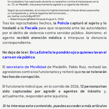
Un ciudadano fue capturado durante un operativo contra el mal parqueo en la
av. 33, en Medellín, tras presuntamente agredir a un agente de tránsito.
Según las autoridades, el conductor habría intentado ofrecer dinero para evitar
un comparendo y, ante la negativa del funcionario,...
pic.twitter.com/m8qc8lY2IY
— Teleantioquia (@Teleantioquia)
August 6, 2026
Tras los reprochables hechos,
la
Policía
capturó al sujeto y lo
trasladó a la
Fiscalía
para que responda ante las autoridades
por el delito de violencia contra servidor público. Asimismo, el
agente
recibió atención médica
e interpuso la denuncia
correspondiente.
No deje de leer:
En La Estrella le pondrán ojo a quienes lavan el
carro en vía pública
El
secretario de Movilidad
de Medellín, Pablo Ruiz, rechazó las
agresiones contra los funcionarios y reiteró que
no se tolerarán
hechos de corrupción.
El funcionario indicó que, en lo corrido de 2026,
1
2 personas han
sido capturadas
por agredir a agentes de tránsito
y,
actualmente, responden ante la justicia.
Si te interesa este contenido, puedes acceder a más artículos