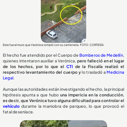
Este fue el muro que Verónica rompió con su camioneta. FOTO: CORTESÍA
El hecho fue atendido por el Cuerpo de
Bomberos de Medellín
,
quienes intentaron auxiliar a Verónica,
pero falleció en el lugar
de los hechos, por lo que el
CTI
de la Fiscalía realizó el
respectivo levantamiento del cuerpo y
lo trasladó a
Medicina
Legal
.
Aunque las autoridades están investigando el hecho, la principal
hipótesis apunta a que hubo
una impericia en la conducción
,
e
s decir, que Verónica tuvo alguna dificultad para controlar el
vehículo
durante la maniobra de parqueo, lo que provocó el
fatal desenlace.