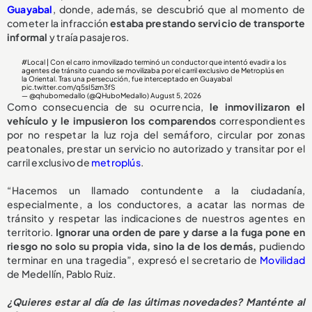
Guayabal
, donde, además, se descubrió que al momento de
cometer la infracción
estaba prestando servicio de transporte
informal
y traía pasajeros.
#Local
| Con el carro inmovilizado terminó un conductor que intentó evadir a los
agentes de tránsito cuando se movilizaba por el carril exclusivo de Metroplús en
la Oriental. Tras una persecución, fue interceptado en Guayabal
pic.twitter.com/q5sI5zm3fS
— @qhubomedallo (@QHuboMedallo)
August 5, 2026
Como consecuencia de su ocurrencia,
le inmovilizaron el
vehículo y le impusieron los comparendos
correspondientes
por no respetar la luz roja del semáforo, circular por zonas
peatonales, prestar un servicio no autorizado y transitar por el
carril exclusivo de
metroplús
.
“Hacemos un llamado contundente a la ciudadanía,
especialmente, a los conductores, a acatar las normas de
tránsito y respetar las indicaciones de nuestros agentes en
territorio.
Ignorar una orden de pare y darse a la fuga pone en
riesgo no solo su propia vida, sino la de los demás,
pudiendo
terminar en una tragedia”, expresó el secretario de
Movilidad
de Medellín, Pablo Ruiz.
¿Quieres estar al día de las últimas novedades? Manténte al