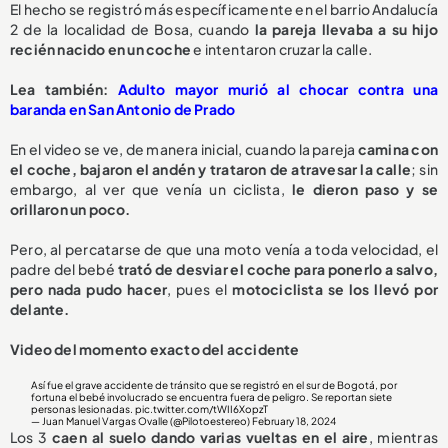
El hecho se registró más específicamente en el barrio Andalucía
2 de la localidad de Bosa, cuando
la pareja llevaba a su hijo
recién nacido en un coche
e intentaron cruzar la calle.
Lea también:
Adulto mayor murió al chocar contra una
baranda en San Antonio de Prado
En el video se ve, de manera inicial, cuando la pareja
camina con
el coche, bajaron el andén y trataron de atravesar la calle
; sin
embargo, al ver que venía un ciclista,
le dieron paso y se
orillaron un poco.
Pero, al percatarse de que una moto venía a toda velocidad, el
padre del bebé
trató de desviar el coche para ponerlo a salvo,
pero nada pudo hacer
, pues el
motociclista se los llevó por
delante.
Video del momento exacto del accidente
Así fue el grave accidente de tránsito que se registró en el sur de Bogotá, por
fortuna el bebé involucrado se encuentra fuera de peligro. Se reportan siete
personas lesionadas.
pic.twitter.com/tWII6XopzT
— Juan Manuel Vargas Ovalle (@Pilotoestereo)
February 18, 2024
Los 3
caen al suelo dando varias vueltas en el aire
, mientras