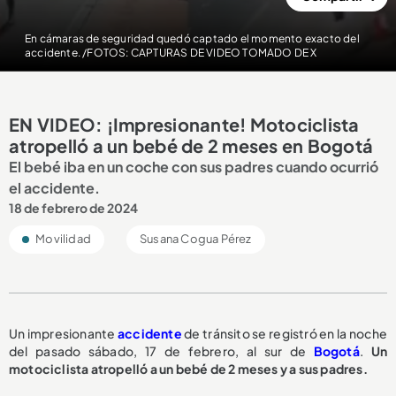
En cámaras de seguridad quedó captado el momento exacto del
accidente. /FOTOS: CAPTURAS DE VIDEO TOMADO DE X
EN VIDEO: ¡Impresionante! Motociclista
atropelló a un bebé de 2 meses en Bogotá
El bebé iba en un coche con sus padres cuando ocurrió
el accidente.
18 de febrero de 2024
Movilidad
Susana Cogua Pérez
Un impresionante
accidente
de tránsito se registró en la noche
del pasado sábado, 17 de febrero, al sur de
Bogotá
.
Un
motociclista atropelló a un bebé de 2 meses y a sus padres.