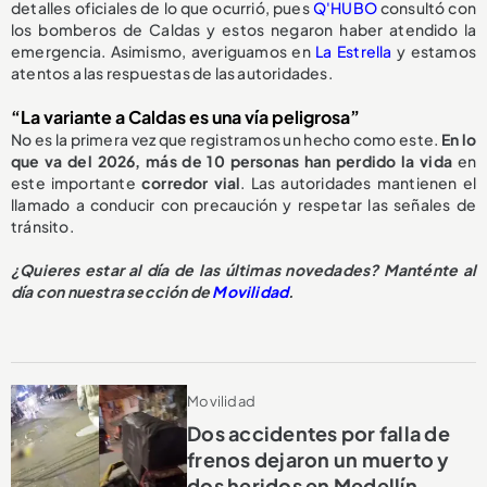
detalles oficiales de lo que ocurrió, pues
Q'HUBO
consultó con
los bomberos de Caldas y estos negaron haber atendido la
emergencia. Asimismo, averiguamos en
La Estrella
y estamos
atentos a las respuestas de las autoridades.
“La variante a Caldas es una vía peligrosa”
No es la primera vez que registramos un hecho como este.
En lo
que va del 2026, más de 10 personas han perdido la vida
en
este importante
corredor vial
. Las autoridades mantienen el
llamado a conducir con precaución y respetar las señales de
tránsito.
¿Quieres estar al día de las últimas novedades? Manténte al
día con nuestra sección de
Movilidad
.
Movilidad
Dos accidentes por falla de
frenos dejaron un muerto y
dos heridos en Medellín