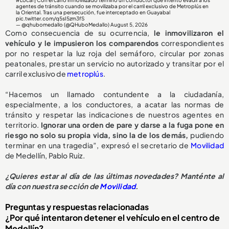
#Local
| Con el carro inmovilizado terminó un conductor que intentó evadir a los
agentes de tránsito cuando se movilizaba por el carril exclusivo de Metroplús en
la Oriental. Tras una persecución, fue interceptado en Guayabal
pic.twitter.com/q5sI5zm3fS
— @qhubomedallo (@QHuboMedallo)
August 5, 2026
Como consecuencia de su ocurrencia,
le inmovilizaron el
vehículo y le impusieron los comparendos
correspondientes
por no respetar la luz roja del semáforo, circular por zonas
peatonales, prestar un servicio no autorizado y transitar por el
carril exclusivo de
metroplús
.
“Hacemos un llamado contundente a la ciudadanía,
especialmente, a los conductores, a acatar las normas de
tránsito y respetar las indicaciones de nuestros agentes en
territorio.
Ignorar una orden de pare y darse a la fuga pone en
riesgo no solo su propia vida, sino la de los demás,
pudiendo
terminar en una tragedia”, expresó el secretario de
Movilidad
de Medellín, Pablo Ruiz.
¿Quieres estar al día de las últimas novedades? Manténte al
día con nuestra sección de
Movilidad
.
Preguntas y respuestas relacionadas
¿Por qué intentaron detener el vehículo en el centro de
Medellín?