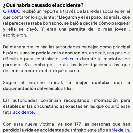
¿Qué habría causado el accidente?
Q'HUBO
recibió un reporte a través de las redes sociales en el
que contaron lo siguiente:
"Llegaron y el esposo, además, que
(al parecer) estaba borracho, se bajó a decirle cómo parquear
y ella se cayó. Y eran una parejita de lo más joven",
escribieron.
De manera preliminar, las autoridades manejan como principal
hipótesis
una impericia en la conducción
, es decir, una posible
dificultad para controlar el
vehículo
durante la maniobra de
parqueo. Sin embargo, serán las investigaciones las que
determinen con exactitud qué ocurrió.
Según el informe oficial,
la mujer contaba con la
documentación
del vehículo al día.
Las autoridades continúan
recopilando información para
establecer las circunstancias exactas
en las que ocurrió este
fatal
accidente
.
Con esta nueva víctima,
ya son 177 las personas que han
perdido la vida en accidentes
de tránsito este año en
Medellín
.