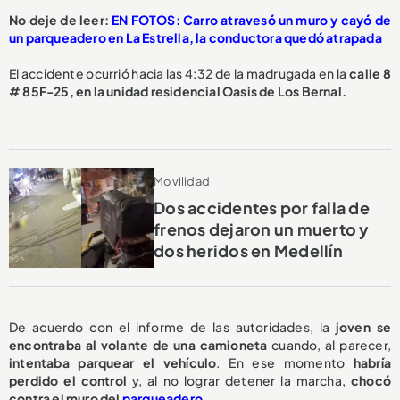
No deje de leer:
EN FOTOS: Carro atravesó un muro y cayó de
un parqueadero en La Estrella, la conductora quedó atrapada
El accidente ocurrió hacia las 4:32 de la madrugada en la
calle 8
# 85F-25, en la unidad residencial Oasis de Los Bernal.
Movilidad
Dos accidentes por falla de
frenos dejaron un muerto y
dos heridos en Medellín
De acuerdo con el informe de las autoridades, la
joven se
encontraba al volante de una camioneta
cuando, al parecer,
intentaba parquear el vehículo
. En ese momento
habría
perdido el control
y, al no lograr detener la marcha,
chocó
contra el muro del
parqueadero
.