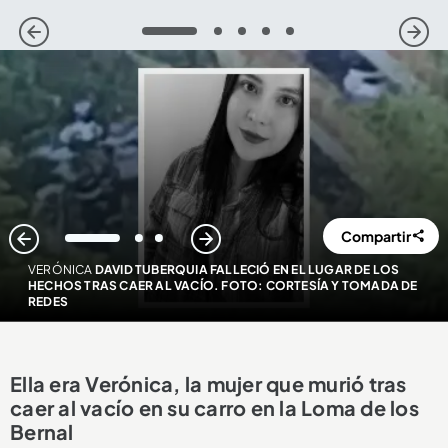
1
2
3
4
5
Compartir
1
2
3
VERÓNICA
DAVID TUBERQUIA FALLECIÓ EN EL LUGAR DE LOS
HECHOS TRAS CAER AL VACÍO. FOTO: CORTESÍA Y TOMADA DE
REDES
Ella era Verónica, la mujer que murió tras
caer al vacío en su carro en la Loma de los
Bernal