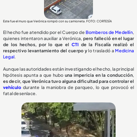
Este fue el muro que Verónica rompió con su camioneta. FOTO: CORTESÍA
El hecho fue atendido por el Cuerpo de
Bomberos de Medellín
,
quienes intentaron auxiliar a Verónica,
pero falleció en el lugar
de los hechos, por lo que el
CTI
de la Fiscalía realizó el
respectivo levantamiento del cuerpo y
lo trasladó a
Medicina
Legal
.
Aunque las autoridades están investigando el hecho, la principal
hipótesis apunta a que hubo
una impericia en la conducción
,
e
s decir, que Verónica tuvo alguna dificultad para controlar el
vehículo
durante la maniobra de parqueo, lo que provocó el
fatal desenlace.