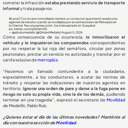
cometer la infracción
estaba prestando servicio de transporte
informal
y traía pasajeros.
#Local
| Con el carro inmovilizado terminó un conductor que intentó evadir a los
agentes de tránsito cuando se movilizaba por el carril exclusivo de Metroplús en
la Oriental. Tras una persecución, fue interceptado en Guayabal
pic.twitter.com/q5sI5zm3fS
— @qhubomedallo (@QHuboMedallo)
August 5, 2026
Como consecuencia de su ocurrencia,
le inmovilizaron el
vehículo y le impusieron los comparendos
correspondientes
por no respetar la luz roja del semáforo, circular por zonas
peatonales, prestar un servicio no autorizado y transitar por el
carril exclusivo de
metroplús
.
“Hacemos un llamado contundente a la ciudadanía,
especialmente, a los conductores, a acatar las normas de
tránsito y respetar las indicaciones de nuestros agentes en
territorio.
Ignorar una orden de pare y darse a la fuga pone en
riesgo no solo su propia vida, sino la de los demás,
pudiendo
terminar en una tragedia”, expresó el secretario de
Movilidad
de Medellín, Pablo Ruiz.
¿Quieres estar al día de las últimas novedades? Manténte al
día con nuestra sección de
Movilidad
.