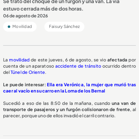
Se trató del choque de un furgón y una van. La vía
estuvo cerrada más de dos horas.
06 de agosto de 2026
Movilidad
Faisury Sánchez
La
movilidad
de este jueves, 6 de agosto, se vio
afectada
por
cuenta de un aparatoso
accidente de tránsito
ocurrido dentro
del
Túnel de Oriente
.
Le puede interesar:
Ella era Verónica, la mujer que murió tras
caer al vacío en su carro en la Loma de los Bernal
Sucedió a eso de las 8:50 de la mañana, cuando
una van de
transporte de pasajeros y un furgón
colisionaron de frente
, al
parecer, porque uno de ellos invadió el carril contrario.