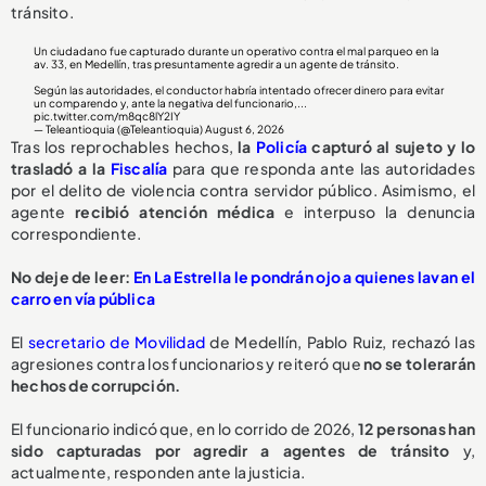
tránsito.
Un ciudadano fue capturado durante un operativo contra el mal parqueo en la
av. 33, en Medellín, tras presuntamente agredir a un agente de tránsito.
Según las autoridades, el conductor habría intentado ofrecer dinero para evitar
un comparendo y, ante la negativa del funcionario,...
pic.twitter.com/m8qc8lY2IY
— Teleantioquia (@Teleantioquia)
August 6, 2026
Tras los reprochables hechos,
la
Policía
capturó al sujeto y lo
trasladó a la
Fiscalía
para que responda ante las autoridades
por el delito de violencia contra servidor público. Asimismo, el
agente
recibió atención médica
e interpuso la denuncia
correspondiente.
No deje de leer:
En La Estrella le pondrán ojo a quienes lavan el
carro en vía pública
El
secretario de Movilidad
de Medellín, Pablo Ruiz, rechazó las
agresiones contra los funcionarios y reiteró que
no se tolerarán
hechos de corrupción.
El funcionario indicó que, en lo corrido de 2026,
1
2 personas han
sido capturadas
por agredir a agentes de tránsito
y,
actualmente, responden ante la justicia.