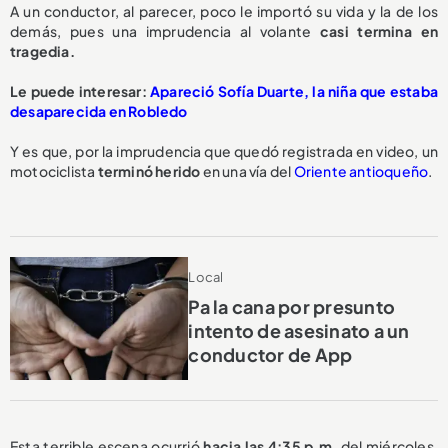
A un conductor, al parecer, poco le importó su vida y la de los
demás, pues una imprudencia al volante
casi termina en
tragedia.
Le puede interesar:
Apareció Sofía Duarte, la niña que estaba
desaparecida en Robledo
Y es que, por la imprudencia que quedó registrada en video, un
motociclista
terminó herido
en una vía del
Oriente antioqueño
.
Local
Pa la cana por presunto
intento de asesinato a un
conductor de App
Esta terrible escena ocurrió
hacia las 4:35 p.m.
del miércoles,