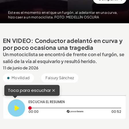
Este es el momento en el que un furgón, al adelantar en una curva,
hizo caer a un motociclista. FOTO: MEDELLÍN OSCURA
EN VIDEO: Conductor adelantó en curva y
por poco ocasiona una tragedia
Un motociclista se encontró de frente con el furgón, se
salió de la vía al esquivarlo y resultó herido.
11 de junio de 2026
Movilidad
Faisury Sánchez
×
Toca para escuchar
ESCUCHA EL RESUMEN
Tiempo transcurrido: 0 segundos
Dura
00:00
00:52