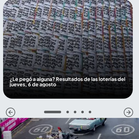
¿Le pegó a alguna? Resultados de las loterías del
jueves, 6 de agosto
1
2
3
4
5