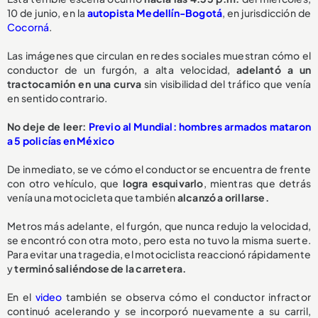
10 de junio, en la
autopista Medellín-Bogotá
, en jurisdicción de
Cocorná
.
Las imágenes que circulan en redes sociales muestran cómo el
conductor de un furgón, a alta velocidad,
adelantó a un
tractocamión
en una curva
sin visibilidad del tráfico que venía
en sentido contrario.
No deje de leer:
Previo al Mundial: hombres armados mataron
a 5 policías en México
De inmediato, se ve cómo el conductor se encuentra de frente
con otro vehículo, que
logra esquivarlo
, mientras que detrás
venía una motocicleta que también
alcanzó a orillarse.
Metros más adelante, el furgón, que nunca redujo la velocidad,
se encontró con otra moto, pero esta no tuvo la misma suerte.
Para evitar una tragedia, el motociclista reaccionó rápidamente
y
terminó saliéndose de la carretera.
En el
video
también se observa cómo el conductor infractor
continuó acelerando y se incorporó nuevamente a su carril,