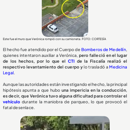
Este fue el muro que Verónica rompió con su camioneta. FOTO: CORTESÍA
El hecho fue atendido por el Cuerpo de
Bomberos de Medellín
,
quienes intentaron auxiliar a Verónica,
pero falleció en el lugar
de los hechos, por lo que el
CTI
de la Fiscalía realizó el
respectivo levantamiento del cuerpo y
lo trasladó a
Medicina
Legal
.
Aunque las autoridades están investigando el hecho, la principal
hipótesis apunta a que hubo
una impericia en la conducción
,
e
s decir, que Verónica tuvo alguna dificultad para controlar el
vehículo
durante la maniobra de parqueo, lo que provocó el
fatal desenlace.