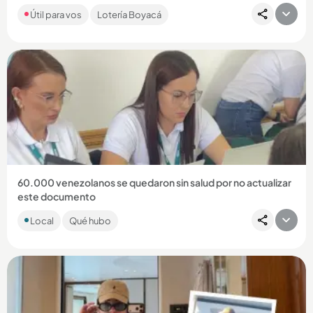
Si bien las loterías principales no jugaron por ser día festivo,
Útil para vos
Lotería Boyacá
MiLoto y los chances regionales sortearon una buena
platica...
Compartir Noticia
60.000 venezolanos se quedaron sin salud por no actualizar
este documento
Las autoridades hicieron un llamado a todos los ciudadanos
Local
Qué hubo
venezolanos que residen en el país para que mantuvieran
todos...