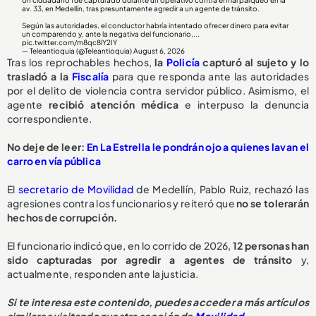
Un ciudadano fue capturado durante un operativo contra el mal parqueo en la
av. 33, en Medellín, tras presuntamente agredir a un agente de tránsito.
Según las autoridades, el conductor habría intentado ofrecer dinero para evitar
un comparendo y, ante la negativa del funcionario,...
pic.twitter.com/m8qc8lY2IY
— Teleantioquia (@Teleantioquia)
August 6, 2026
Tras los reprochables hechos,
la
Policía
capturó al sujeto y lo
trasladó a la
Fiscalía
para que responda ante las autoridades
por el delito de violencia contra servidor público. Asimismo, el
agente
recibió atención médica
e interpuso la denuncia
correspondiente.
No deje de leer:
En La Estrella le pondrán ojo a quienes lavan el
carro en vía pública
El
secretario de Movilidad
de Medellín, Pablo Ruiz, rechazó las
agresiones contra los funcionarios y reiteró que
no se tolerarán
hechos de corrupción.
El funcionario indicó que, en lo corrido de 2026,
1
2 personas han
sido capturadas
por agredir a agentes de tránsito
y,
actualmente, responden ante la justicia.
Si te interesa este contenido, puedes acceder a más artículos