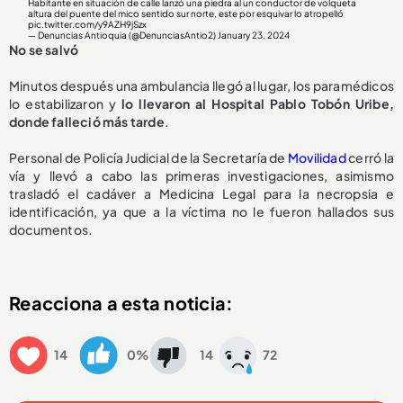
Habitante en situación de calle lanzó una piedra al un conductor de volqueta
altura del puente del mico sentido sur norte, este por esquivar lo atropelló
pic.twitter.com/y9AZH9jSzx
— Denuncias Antioquia (@DenunciasAntio2)
January 23, 2024
No se salvó
Minutos después una ambulancia llegó al lugar, los paramédicos
lo estabilizaron y
lo llevaron al Hospital Pablo Tobón Uribe,
donde falleció más tarde
.
Personal de Policía Judicial de la Secretaría de
Movilidad
cerró la
vía y llevó a cabo las primeras investigaciones, asimismo
trasladó el cadáver a Medicina Legal para la necropsia e
identificación, ya que a la víctima no le fueron hallados sus
documentos.
Reacciona a esta noticia:
14
0%
14
72