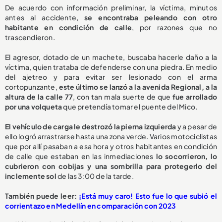
De acuerdo con información preliminar, la víctima, minutos
antes al accidente,
se encontraba peleando con otro
habitante en condición de calle
, por razones que no
trascendieron.
El agresor, dotado de un machete, buscaba hacerle daño a la
víctima, quien trataba de defenderse con una piedra. En medio
del ajetreo y para evitar ser lesionado con el arma
cortopunzante,
este último se lanzó a la avenida Regional, a la
altura de la calle 77
, con tan mala suerte de que
fue arrollado
por una volqueta
que pretendía tomar el puente del Mico.
El vehículo de carga le destrozó la pierna izquierda
y a pesar de
ello logró arrastrarse hasta una zona verde. Varios motociclistas
que por allí pasaban a esa hora y otros habitantes en condición
de calle que estaban en las inmediaciones
lo socorrieron, lo
cubrieron con cobijas y una sombrilla para protegerlo del
inclemente sol
de las 3:00 de la tarde.
También puede leer:
¡Está muy caro! Esto fue lo que subió el
corrientazo en Medellín en comparación con 2023