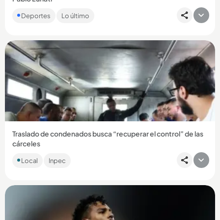
El exárbitro argentino prendió las redes con esta afirmación
Deportes
Lo último
que hizo de los futbolistas colombianos. Le contamos....
Compartir Noticia
Traslado de condenados busca “recuperar el control” de las
cárceles
Además de alias Douglas y Carlos Pesebre, se conocieron
Local
Inpec
fotos de la salida de alias Tom y el Barbado de la cárcel de
Itagüí....