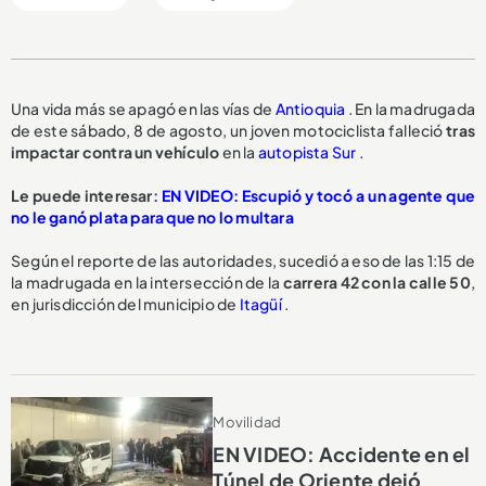
Una vida más se apagó en las vías de
Antioquia
. En la madrugada
de este sábado, 8 de agosto, un joven motociclista falleció
tras
impactar contra un vehículo
en la
autopista Sur
.
Le puede interesar:
EN VIDEO: Escupió y tocó a un agente que
no le ganó plata para que no lo multara
Según el reporte de las autoridades, sucedió a eso de las 1:15 de
la madrugada en la intersección de la
carrera 42 con la calle 50
,
en jurisdicción del municipio de
Itagüí
.
Movilidad
EN VIDEO: Accidente en el
Túnel de Oriente dejó