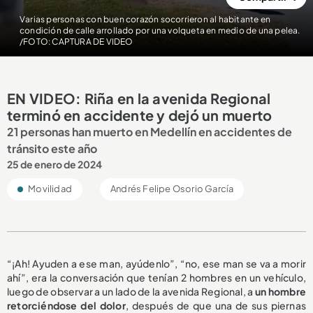
Varias personas con buen corazón socorrieron al habitante en
condición de calle arrollado por una volqueta en medio de una pelea.
/FOTO: CAPTURA DE VIDEO
EN VIDEO: Riña en la avenida Regional
terminó en accidente y dejó un muerto
21 personas han muerto en Medellín en accidentes de
tránsito este año
25 de enero de 2024
Movilidad
Andrés Felipe Osorio García
“¡Ah! Ayuden a ese man, ayúdenlo”, “no, ese man se va a morir
ahí”, era la conversación que tenían 2 hombres en un vehículo,
luego de observar a un lado de la avenida Regional, a
un hombre
retorciéndose del dolor
, después de que una de sus piernas