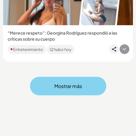
Compartir Noticia
“Merece respeto”: Georgina Rodríguez respondió a las
críticas sobre su cuerpo
“Amo mis curvas”, dijo la empresaria, y contó lo que le dijo su
Entretenimiento
Q'hubo hoy
esposo Cristiano al respecto....
Mostrar más
Compartir Noticia