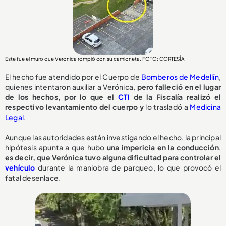
Este fue el muro que Verónica rompió con su camioneta. FOTO: CORTESÍA
El hecho fue atendido por el Cuerpo de
Bomberos de Medellín
,
quienes intentaron auxiliar a Verónica,
pero falleció en el lugar
de los hechos, por lo que el
CTI
de la Fiscalía realizó el
respectivo levantamiento del cuerpo y
lo trasladó a
Medicina
Legal
.
Aunque las autoridades están investigando el hecho, la principal
hipótesis apunta a que hubo
una impericia en la conducción
,
e
s decir, que Verónica tuvo alguna dificultad para controlar el
vehículo
durante la maniobra de parqueo, lo que provocó el
fatal desenlace.