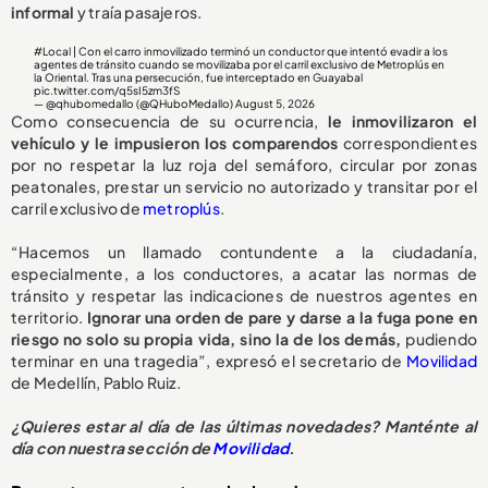
informal
y traía pasajeros.
#Local
| Con el carro inmovilizado terminó un conductor que intentó evadir a los
agentes de tránsito cuando se movilizaba por el carril exclusivo de Metroplús en
la Oriental. Tras una persecución, fue interceptado en Guayabal
pic.twitter.com/q5sI5zm3fS
— @qhubomedallo (@QHuboMedallo)
August 5, 2026
Como consecuencia de su ocurrencia,
le inmovilizaron el
vehículo y le impusieron los comparendos
correspondientes
por no respetar la luz roja del semáforo, circular por zonas
peatonales, prestar un servicio no autorizado y transitar por el
carril exclusivo de
metroplús
.
“Hacemos un llamado contundente a la ciudadanía,
especialmente, a los conductores, a acatar las normas de
tránsito y respetar las indicaciones de nuestros agentes en
territorio.
Ignorar una orden de pare y darse a la fuga pone en
riesgo no solo su propia vida, sino la de los demás,
pudiendo
terminar en una tragedia”, expresó el secretario de
Movilidad
de Medellín, Pablo Ruiz.
¿Quieres estar al día de las últimas novedades? Manténte al
día con nuestra sección de
Movilidad
.