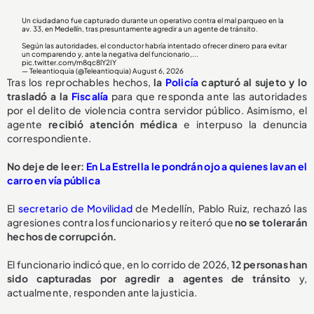
Un ciudadano fue capturado durante un operativo contra el mal parqueo en la
av. 33, en Medellín, tras presuntamente agredir a un agente de tránsito.
Según las autoridades, el conductor habría intentado ofrecer dinero para evitar
un comparendo y, ante la negativa del funcionario,...
pic.twitter.com/m8qc8lY2IY
— Teleantioquia (@Teleantioquia)
August 6, 2026
Tras los reprochables hechos,
la
Policía
capturó al sujeto y lo
trasladó a la
Fiscalía
para que responda ante las autoridades
por el delito de violencia contra servidor público. Asimismo, el
agente
recibió atención médica
e interpuso la denuncia
correspondiente.
No deje de leer:
En La Estrella le pondrán ojo a quienes lavan el
carro en vía pública
El
secretario de Movilidad
de Medellín, Pablo Ruiz, rechazó las
agresiones contra los funcionarios y reiteró que
no se tolerarán
hechos de corrupción.
El funcionario indicó que, en lo corrido de 2026,
1
2 personas han
sido capturadas
por agredir a agentes de tránsito
y,
actualmente, responden ante la justicia.