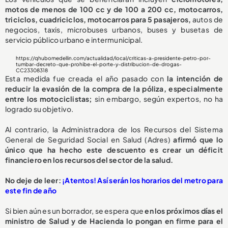
motos de menos de 100 cc y de 100 a 200 cc, motocarros,
triciclos, cuadriciclos, motocarros para 5 pasajeros,
autos de
negocios, taxis, microbuses urbanos, buses y busetas de
servicio público urbano e intermunicipal.
https://qhubomedellin.com/actualidad/local/criticas-a-presidente-petro-por-
tumbar-decreto-que-prohibe-el-porte-y-distribucion-de-drogas-
CC23308318
Esta medida fue creada el año pasado con
la intención de
reducir la evasión de la compra de la póliza, especialmente
entre los motociclistas;
sin embargo, según expertos, no ha
logrado su objetivo.
Al contrario, la Administradora de los Recursos del Sistema
General de Seguridad Social en Salud (Adres)
afirmó que lo
único que ha hecho este descuento es crear un déficit
financiero en los recursos del sector de la salud.
No deje de leer:
¡Atentos! Así serán los horarios del metro para
este fin de año
Si bien aún es un borrador, se espera que
en los próximos días el
ministro de Salud y de Hacienda lo pongan en firme para el