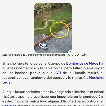
Este fue el muro que Verónica rompió con su camioneta. FOTO: CORTESÍA
El hecho fue atendido por el Cuerpo de
Bomberos de Medellín
,
quienes intentaron auxiliar a Verónica,
pero falleció en el lugar
de los hechos, por lo que el
CTI
de la Fiscalía realizó el
respectivo levantamiento del cuerpo y
lo trasladó a
Medicina
Legal
.
Aunque las autoridades están investigando el hecho, la principal
hipótesis apunta a que hubo
una impericia en la conducción
,
e
s decir, que Verónica tuvo alguna dificultad para controlar el
vehículo
durante la maniobra de parqueo, lo que provocó el