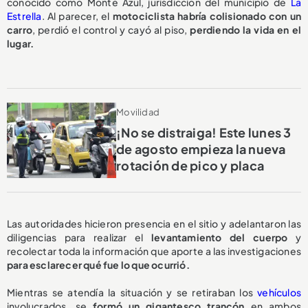
conocido como Monte Azul, jurisdicción del municipio de
La
Estrella
. Al parecer, el
motociclista habría colisionado con un
carro
, perdió el control y cayó al piso,
perdiendo la vida en el
lugar.
Movilidad
¡No se distraiga! Este lunes 3
de agosto empieza la nueva
rotación de pico y placa
Las autoridades hicieron presencia en el sitio y adelantaron las
diligencias para realizar el
levantamiento del cuerpo
y
recolectar toda la información que aporte a las investigaciones
para esclarecer qué fue lo que ocurrió.
Mientras se atendía la situación y se retiraban los
vehículos
involucrados, se
formó un gigantesco trancón
en ambos