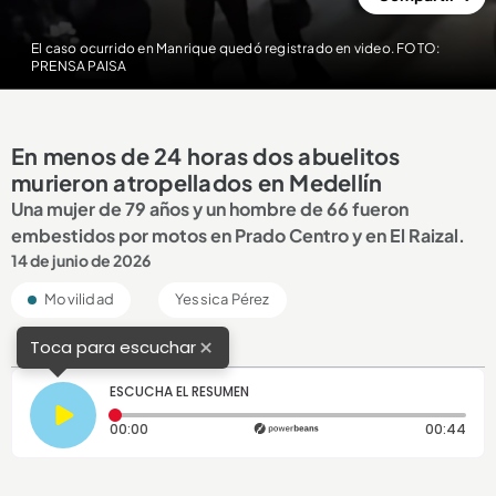
El caso ocurrido en Manrique quedó registrado en video. FOTO:
PRENSA PAISA
En menos de 24 horas dos abuelitos
murieron atropellados en Medellín
Una mujer de 79 años y un hombre de 66 fueron
embestidos por motos en Prado Centro y en El Raizal.
14 de junio de 2026
Movilidad
Yessica Pérez
×
Toca para escuchar
ESCUCHA EL RESUMEN
Tiempo transcurrido: 0 segundos
Dura
00:00
00:44