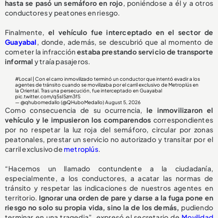
hasta se pasó un semáforo en rojo
, poniéndose a él y a otros
conductores y peatones en riesgo.
Finalmente,
el vehículo fue interceptado en el sector de
Guayabal
, donde, además, se descubrió que al momento de
cometer la infracción
estaba prestando servicio de transporte
informal
y traía pasajeros.
#Local
| Con el carro inmovilizado terminó un conductor que intentó evadir a los
agentes de tránsito cuando se movilizaba por el carril exclusivo de Metroplús en
la Oriental. Tras una persecución, fue interceptado en Guayabal
pic.twitter.com/q5sI5zm3fS
— @qhubomedallo (@QHuboMedallo)
August 5, 2026
Como consecuencia de su ocurrencia,
le inmovilizaron el
vehículo y le impusieron los comparendos
correspondientes
por no respetar la luz roja del semáforo, circular por zonas
peatonales, prestar un servicio no autorizado y transitar por el
carril exclusivo de
metroplús
.
“Hacemos un llamado contundente a la ciudadanía,
especialmente, a los conductores, a acatar las normas de
tránsito y respetar las indicaciones de nuestros agentes en
territorio.
Ignorar una orden de pare y darse a la fuga pone en
riesgo no solo su propia vida, sino la de los demás,
pudiendo
terminar en una tragedia”, expresó el secretario de
Movilidad