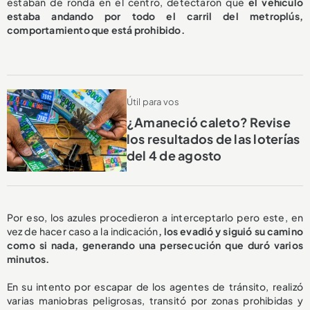
estaban de ronda en el centro, detectaron que
el vehículo
estaba andando por todo el carril del metroplús,
comportamiento que está prohibido.
Útil para vos
¿Amaneció caleto? Revise
los resultados de las loterías
del 4 de agosto
Por eso, los azules procedieron a interceptarlo pero este, en
vez de hacer caso a la indicación
, los evadió y siguió su camino
como si nada, generando una persecución que duró varios
minutos.
En su intento por escapar de los agentes de tránsito, realizó
varias maniobras peligrosas, transitó por zonas prohibidas y