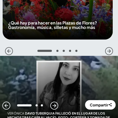
¿Qué hay para hacer en las Plazas de Flores?
Gastronomía, música, silletas y mucho más
1
2
3
4
5
Compartir
1
2
3
VERÓNICA
DAVID TUBERQUIA FALLECIÓ EN EL LUGAR DE LOS
HECHOS TRAS CAER AL VACÍO. FOTO: CORTESÍA Y TOMADA DE