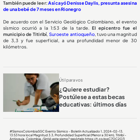
También puede leer:
Así cayó Denisse Daylis, presunta asesina
de una bebé de 7 meses en Rionegro
De acuerdo con el Servicio Geológico Colombiano, el evento
sísmico ocurrió a la 1:53 de la tarde.
El epicentro fue el
municipio de Titiribí
,
Suroeste antioqueño
, tuvo una magnitud
de 3,3 y fue superficial, a una profundidad menor de 30
kilómetros.
Útil para vos
¿Quiere estudiar?
Postúlese a estas becas
educativas: últimos días
#SismosColombiaSGC
Evento Sísmico - Boletín Actualizado 1, 2024-02-13,
13:53 hora local Magnitud 3.3, Profundidad Superficial (Menor a 30 km), Titiribí -
Antioquia, Colombia ¿Sintió este sismo? repórtelo
https://t.co/pgC7OC2O7j