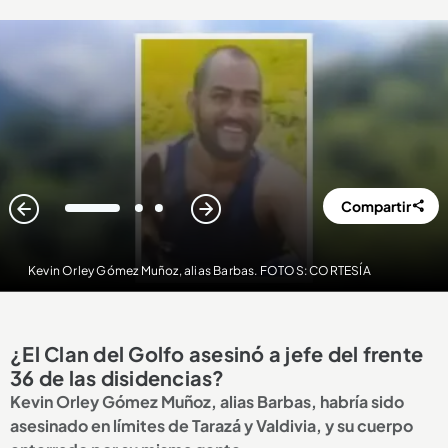
Compartir
1
2
3
Kevin Orley Gómez Muñoz, alias Barbas. FOTOS: CORTESÍA
¿El Clan del Golfo asesinó a jefe del frente
36 de las disidencias?
Kevin Orley Gómez Muñoz, alias Barbas, habría sido
asesinado en límites de Tarazá y Valdivia, y su cuerpo