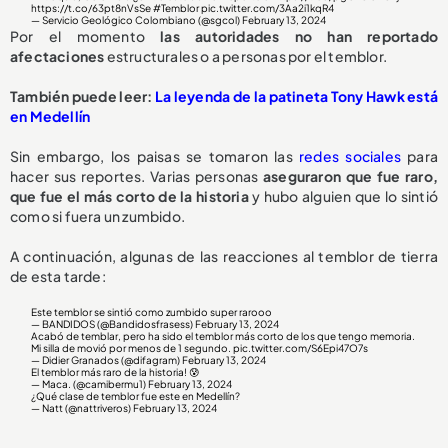
https://t.co/63pt8nVsSe
#Temblor
pic.twitter.com/3Aa2i1kqR4
— Servicio Geológico Colombiano (@sgcol)
February 13, 2024
Por el momento
las autoridades no han reportado
afectaciones
estructurales o a personas por el temblor.
También puede leer:
La leyenda de la patineta Tony Hawk está
en Medellín
Sin embargo, los paisas se tomaron las
redes sociales
para
hacer sus reportes. Varias personas
aseguraron que fue raro,
que fue el más corto de la historia
y hubo alguien que lo sintió
como si fuera un zumbido.
A continuación, algunas de las reacciones al temblor de tierra
de esta tarde:
Este temblor se sintió como zumbido super rarooo
— BANDIDOS (@Bandidosfrasess)
February 13, 2024
Acabó de temblar, pero ha sido el temblor más corto de los que tengo memoria.
Mi silla de movió por menos de 1 segundo.
pic.twitter.com/S6Epi47O7s
— Didier Granados (@difagram)
February 13, 2024
El temblor más raro de la historia! 😰
— Maca. (@camibermu1)
February 13, 2024
¿Qué clase de temblor fue este en Medellín?
— Natt (@nattriveros)
February 13, 2024