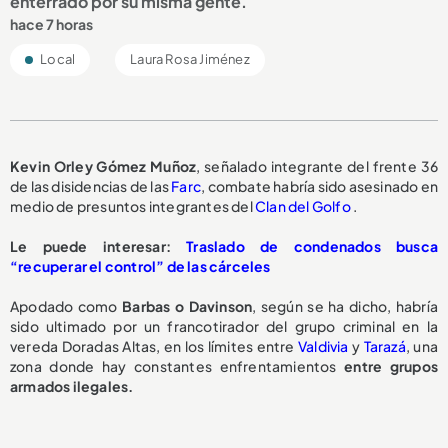
enterrado por su misma gente.
hace 7 horas
Local
Laura Rosa Jiménez
Kevin Orley Gómez Muñoz
, señalado integrante del frente 36
de las disidencias de las
Farc
, combate habría sido asesinado en
medio de presuntos integrantes del
Clan del Golfo
.
Le puede interesar:
Traslado de condenados busca
“recuperar el control” de las cárceles
Apodado como
Barbas o Davinson
, según se ha dicho, habría
sido ultimado por un francotirador del grupo criminal en la
vereda Doradas Altas, en los límites entre
Valdivia
y
Tarazá
, una
zona donde hay constantes enfrentamientos
entre grupos
armados ilegales.