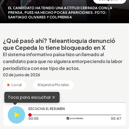
EL CANDIDATO HA TENIDO UNA ACTITUD CERRADA CON LA
PRENSA, PUES HA HECHO POCAS APARICIONES. FOTO:
SANTIAGO OLIVARES Y COLPRENSA
¿Qué pasó ahí? Teleantioquia denunció
que Cepeda lo tiene bloqueado en X
El sistema informativo paisa hizo un llamado al
candidato para que no siguiera entorpeciendo la labor
periodística con ese tipo de actos.
02 de junio de 2026
Local
Alejandra Morales
×
Toca para escuchar
ESCUCHA EL RESUMEN
Tiempo transcurrido: 0 segundos
Dura
00:00
00:47