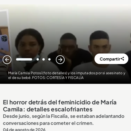
Compartir
1
2
3
4
María Camila Potosí (foto detalles) y los imputados por si asesinato y
el de su bebé. FOTOS: CORTESÍA Y FISCALÍA
El horror detrás del feminicidio de María
Camila: detalles escalofriantes
Desde junio, según la Fiscalía, se estaban adelantando
conversaciones para cometer el crimen.
04 de agosto de 2026