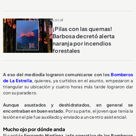
Local
¡Pilas con las quemas!
Barbosa decretó alerta
naranja por incendios
forestales
A eso del mediodía lograron comunicarse con los
Bomberos
de La Estrella
,
quienes, ya curtidos en el asunto, empezaron a
triangular su ubicación y cuatro horas más tarde lograron dar
con su paradero.
Aunque asustados y deshidratados, en general se
encontraban en buen estado.
Por su parte, el joven que tenía la
lesión en el pie fue auxiliado y enviado a un centro asistencial.
Mucho ojo por dónde anda
El capitán
Fernando Martínez, jefe operativo de los Bomberos