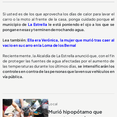
Si usted es de los que aprovecha los días de calor para lavar el
carro o la moto al frente de la casa, ponga cuidado porque
el
municipio de
La Estrella
le está poniendo el ojo a los que se
pongan en esas y terminen derrochando agua.
L
ea también:
Ella era Verónica, la mujer que murió tras caer al
vacio en su carro en la Loma de los Bernal
Recientemente, la Alcaldía de La Estrella anunció que, con el fin
de proteger las fuentes de agua afectadas por el aumento de
las temperaturas durante los últimos días,
se intensificarán los
controles en contra de las personas que laven sus vehículos en
vía pública.
Local
Murió hipopótamo que