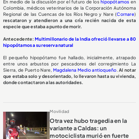
En medio de la discusión por el futuro de los
hipopótamos
en
Colombia, médicos veterinarios de la Corporación Autónoma
Regional de las Cuencas de los Ríos Negro y Nare (
Cornare
)
rescataron y atendieron a una cría recién nacida de esta
especie que estaba a punto de morir.
A
ntecedente:
Multimillonario de la India ofreció llevarse a 80
hipopótamos a su reserva natural
El pequeño hipopótamo fue hallado, inicialmente, atrapado
entre unos arbustos por pescadores del corregimiento La
Sierra, de Puerto Nare,
Magdalena Medio antioqueño
.
Al notar
que estaba solo y desorientado, lo llevaron hasta su vivienda,
donde contactaron a las autoridades.
Movilidad
Otra vez hubo tragedia en la
variante a Caldas: un
motociclista murió en fuerte