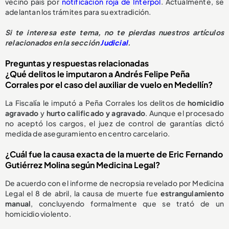
vecino país por
notificación roja de Interpol
. Actualmente, se
adelantan los trámites para su extradición.
Si te interesa este tema, no te pierdas nuestros artículos
relacionados en la sección
Judicial
.
Preguntas y respuestas relacionadas
¿Qué delitos le imputaron a Andrés Felipe Peña
Corrales por el caso del auxiliar de vuelo en Medellín?
La Fiscalía le imputó a Peña Corrales los delitos de
homicidio
agravado
y
hurto calificado y agravado
. Aunque el procesado
no aceptó los cargos, el juez de control de garantías dictó
medida de aseguramiento en centro carcelario.
¿Cuál fue la causa exacta de la muerte de Eric Fernando
Gutiérrez Molina según Medicina Legal?
De acuerdo con el informe de necropsia revelado por Medicina
Legal el 8 de abril, la causa de muerte fue
estrangulamiento
manual
, concluyendo formalmente que se trató de un
homicidio violento.