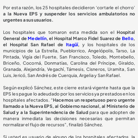
Por esta razón, los 25 hospitales decidieron ‘cortarle el chorro’
a la Nueva EPS y suspender los servicios ambulatorios no
urgentes a sus usuarios.
Los hospitales que tomaron esta medida son el
Hospital
General de
Medellín
, el Hospital Marco Fidel Suarez de
Bello
,
el Hospital San Rafael de
Itagüí
,
y los hospitales de los
municipios de La Estrella, Pueblorrico, Angelópolis, Tarso, La
Pintada, Vigía del Fuerte, San Francisco, Toledo, Montebello,
Briceño, Cocorná, Donmatías, Carolina del Príncipe, Giraldo,
Granada, Alejandría, Vegachí, Támesis, Cisneros, Uramita, San
Luis, Jericó, San Andrés de Cuerquia, Argelia y San Rafael.
Según explicó Sánchez, este cierre estará vigente hasta que la
EPS les pague lo adeudado por los servicios ya prestados en los
hospitales afectados. “
Hacemos un respetuoso pero urgente
llamado a la Nueva EPS, al Gobierno nacional, al Ministerio de
Salud y a la Superintendencia de Salud
para que adopten de
manera inmediata las decisiones necesarias que permitan
normalizar el flujo de recursos”, finalizó Sánchez.
Si usted es usuario de alguno de los hospitales afectados, la