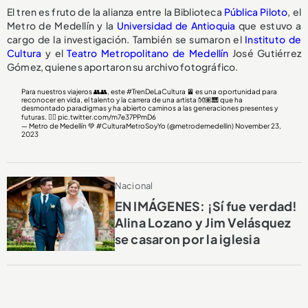
El tren es fruto de la alianza entre la Biblioteca
Pública Piloto
, el
Metro de Medellín y la
Universidad de Antioquia
que estuvo a
cargo de la investigación. También se sumaron el
Instituto de
Cultura
y el
Teatro Metropolitano de Medellín
José Gutiérrez
Gómez, quienes aportaron su archivo fotográfico.
Para nuestros viajeros 👥👥, este
#TrenDeLaCultura
🚈 es una oportunidad para
reconocer en vida, el talento y la carrera de una artista 👐🏽🎹 que ha
desmontado paradigmas y ha abierto caminos a las generaciones presentes y
futuras. 👇🏽
pic.twitter.com/m7e37PPmD6
— Metro de Medellín 💚 #CulturaMetroSoyYo (@metrodemedellin)
November 23,
2023
Nacional
EN IMÁGENES: ¡Sí fue verdad!
Alina Lozano y Jim Velásquez
se casaron por la iglesia