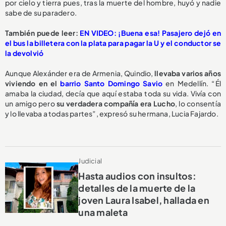
por cielo y tierra pues, tras la muerte del hombre, huyó y nadie
sabe de su paradero.
También puede leer:
EN VIDEO: ¡Buena esa! Pasajero dejó en
el bus la billetera con la plata para pagar la U y el conductor se
la devolvió
Aunque Alexánder era de Armenia, Quindio,
llevaba varios años
viviendo en el
barrio Santo Domingo Savio
en Medellín. “Él
amaba la ciudad, decía que aquí estaba toda su vida. Vivía con
un amigo pero
su verdadera compañía era Lucho
, lo consentía
y lo llevaba a todas partes”, expresó su hermana, Lucia Fajardo.
Judicial
Hasta audios con insultos:
detalles de la muerte de la
joven Laura Isabel, hallada en
una maleta