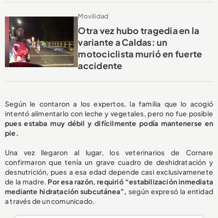
Movilidad
Otra vez hubo tragedia en la
variante a Caldas: un
motociclista murió en fuerte
accidente
Según le contaron a los expertos, la familia que lo acogió
intentó alimentarlo con leche y vegetales, pero no fue posible
pues estaba muy débil y difícilmente podía mantenerse en
pie.
Una vez llegaron al lugar, los veterinarios de Cornare
confirmaron que tenía un grave cuadro de deshidratación y
desnutrición, pues a esa edad depende casi exclusivamenete
de la madre.
Por esa razón, requirió “estabilización inmediata
mediante hidratación subcutánea”,
según expresó la entidad
a través de un comunicado.