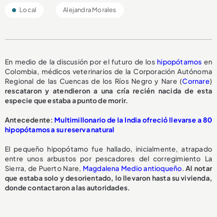
Local
Alejandra Morales
En medio de la discusión por el futuro de los
hipopótamos
en
Colombia, médicos veterinarios de la Corporación Autónoma
Regional de las Cuencas de los Ríos Negro y Nare (
Cornare
)
rescataron y atendieron a una cría recién nacida de esta
especie que estaba a punto de morir.
A
ntecedente:
Multimillonario de la India ofreció llevarse a 80
hipopótamos a su reserva natural
El pequeño hipopótamo fue hallado, inicialmente, atrapado
entre unos arbustos por pescadores del corregimiento La
Sierra, de Puerto Nare,
Magdalena Medio antioqueño
.
Al notar
que estaba solo y desorientado, lo llevaron hasta su vivienda,
donde contactaron a las autoridades.