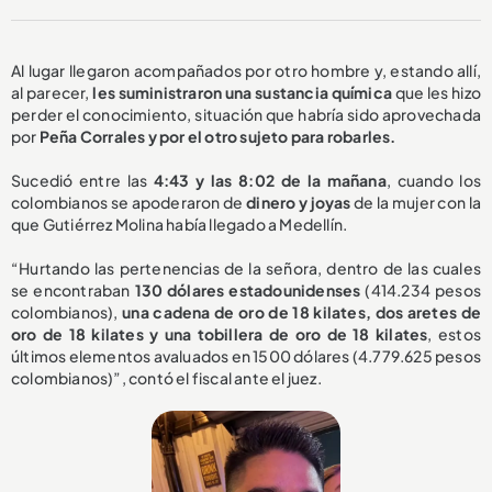
Al lugar llegaron acompañados por otro hombre y, estando allí,
al parecer,
les suministraron una sustancia química
que les hizo
perder el conocimiento, situación que habría sido aprovechada
por
Peña Corrales y por el otro sujeto para robarles.
Sucedió entre las
4:43 y las 8:02 de la mañana
, cuando los
colombianos se apoderaron de
dinero y joyas
de la mujer con la
que Gutiérrez Molina había llegado a Medellín.
“Hurtando las pertenencias de la señora, dentro de las cuales
se encontraban
130 dólares estadounidenses
(414.234 pesos
colombianos),
una cadena de oro de 18 kilates, dos aretes de
oro de 18 kilates y una tobillera de oro de 18 kilates
, estos
últimos elementos avaluados en 1500 dólares (4.779.625 pesos
colombianos)”, contó el fiscal ante el juez.