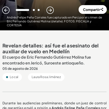
Compartir
1
2
3
Andrés Felipe Peña Corrales fue capturado en Perú por el crimen de
Eric Fernando Gutiérrez Molina (detalle). FOTOS: FISCALÍA y
CORTESÍA
Revelan detalles: así fue el asesinato del
auxiliar de vuelo en Medellín
El cuerpo de Eric Fernando Gutiérrez Molina fue
encontrado en Jericó, Suroeste antioqueño.
05 de agosto de 2026
Local
Laura Rosa Jiménez
Durante las audiencias preliminares, donde un juez de control
de garantías envió a prisión a
Andrés Felipe Peña Corrales
por