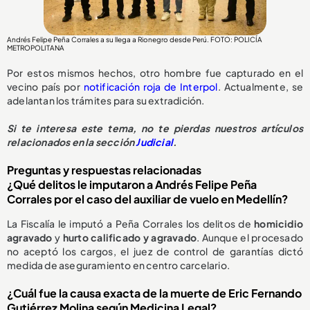
Andrés Felipe Peña Corrales a su llega a Rionegro desde Perú. FOTO: POLICÍA
METROPOLITANA
Por estos mismos hechos, otro hombre fue capturado en el
vecino país por
notificación roja de Interpol
. Actualmente, se
adelantan los trámites para su extradición.
Si te interesa este tema, no te pierdas nuestros artículos
relacionados en la sección
Judicial
.
Preguntas y respuestas relacionadas
¿Qué delitos le imputaron a Andrés Felipe Peña
Corrales por el caso del auxiliar de vuelo en Medellín?
La Fiscalía le imputó a Peña Corrales los delitos de
homicidio
agravado
y
hurto calificado y agravado
. Aunque el procesado
no aceptó los cargos, el juez de control de garantías dictó
medida de aseguramiento en centro carcelario.
¿Cuál fue la causa exacta de la muerte de Eric Fernando
Gutiérrez Molina según Medicina Legal?