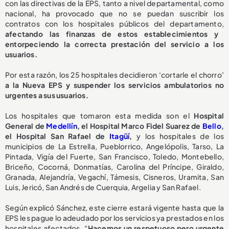
con las directivas de la EPS, tanto a nivel departamental, como
nacional, ha provocado que no se puedan suscribir los
contratos con los hospitales públicos del departamento,
afectando las finanzas de estos establecimientos y
entorpeciendo la correcta prestación del servicio a los
usuarios.
Por esta razón, los 25 hospitales decidieron ‘cortarle el chorro’
a la Nueva EPS y suspender los servicios ambulatorios no
urgentes a sus usuarios.
Los hospitales que tomaron esta medida son el
Hospital
General de
Medellín
, el Hospital Marco Fidel Suarez de
Bello
,
el Hospital San Rafael de
Itagüí
,
y los hospitales de los
municipios de La Estrella, Pueblorrico, Angelópolis, Tarso, La
Pintada, Vigía del Fuerte, San Francisco, Toledo, Montebello,
Briceño, Cocorná, Donmatías, Carolina del Príncipe, Giraldo,
Granada, Alejandría, Vegachí, Támesis, Cisneros, Uramita, San
Luis, Jericó, San Andrés de Cuerquia, Argelia y San Rafael.
Según explicó Sánchez, este cierre estará vigente hasta que la
EPS les pague lo adeudado por los servicios ya prestados en los
hospitales afectados. “
Hacemos un respetuoso pero urgente