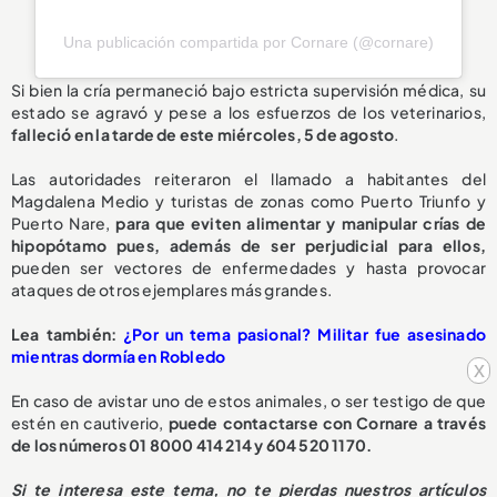
Una publicación compartida por Cornare (@cornare)
Si bien la cría permaneció bajo estricta supervisión médica, su
estado se agravó y pese a los esfuerzos de los veterinarios,
falleció en la tarde de este miércoles, 5 de agosto
.
Las autoridades reiteraron el llamado a habitantes del
Magdalena Medio y turistas de zonas como Puerto Triunfo y
Puerto Nare,
para que eviten alimentar y manipular crías de
hipopótamo pues, además de ser perjudicial para ellos,
pueden ser vectores de enfermedades y hasta provocar
ataques de otros ejemplares más grandes.
L
ea también:
¿Por un tema pasional? Militar fue asesinado
mientras dormía en Robledo
x
En caso de avistar uno de estos animales, o ser testigo de que
estén en cautiverio,
puede contactarse con Cornare a través
de los números 01 8000 414 214 y 604 520 1170.
S
i te interesa este tema, no te pierdas nuestros artículos