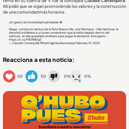
tema en su cuenta de X fue la concejala
Claudia Carrasquilla
.
Allí pidió que se sigan promoviendo los valores y la construcción
de una comunidad más honesta.
¡Un gesto de honestidad admirable! 🤩
Diego, conductor de bus de la flota Nueva Villa, ruta Manrique - Villa Hermosa, le
devolvió la billetera a un joven universitario que la había dejado dentro del
vehículo, en ella guardaba el dinero para pagar el semestre. Este gesto...
https://t.co/f1EtrN87g3
— Claudia Carrasquilla Minami (@claudiacarrasq)
February 10, 2024
Reacciona a esta noticia:
50
50
0%
0%
Suscríbete a nuestro newsletter