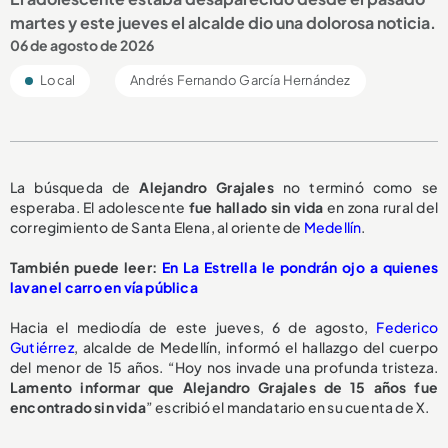
martes y este jueves el alcalde dio una dolorosa noticia.
06 de agosto de 2026
Local
Andrés Fernando García Hernández
La búsqueda de
Alejandro Grajales
no terminó como se
esperaba. El adolescente
fue hallado sin vida
en zona rural del
corregimiento de Santa Elena, al oriente de
Medellín
.
También puede leer:
En La Estrella le pondrán ojo a quienes
lavan el carro en vía pública
Hacia el mediodía de este jueves, 6 de agosto,
Federico
Gutiérrez
, alcalde de Medellín, informó el hallazgo del cuerpo
del menor de 15 años. “Hoy nos invade una profunda tristeza.
Lamento informar que Alejandro Grajales de 15 años fue
encontrado sin vida
” escribió el mandatario en su cuenta de X.