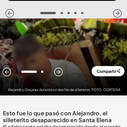
1
2
3
4
5
Compartir
1
2
Alejandro Grajales durante un desfile de silleteros. FOTO: CORTESÍA
Esto fue lo que pasó con Alejandro, el
silleterito desaparecido en Santa Elena
El adolescente estaba desaparecido desde el pasado