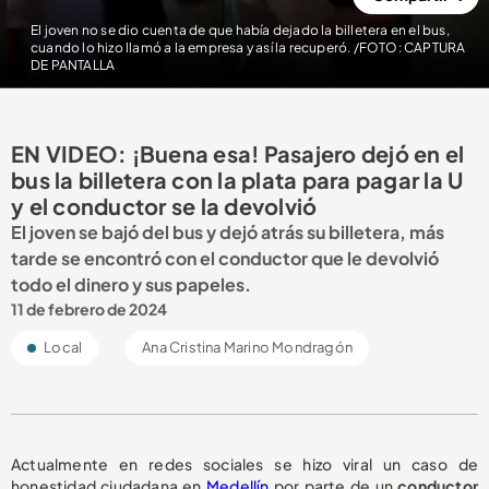
El joven no se dio cuenta de que había dejado la billetera en el bus,
cuando lo hizo llamó a la empresa y así la recuperó. /FOTO: CAPTURA
DE PANTALLA
EN VIDEO: ¡Buena esa! Pasajero dejó en el
bus la billetera con la plata para pagar la U
y el conductor se la devolvió
El joven se bajó del bus y dejó atrás su billetera, más
tarde se encontró con el conductor que le devolvió
todo el dinero y sus papeles.
11 de febrero de 2024
Local
Ana Cristina Marino Mondragón
Actualmente en redes sociales se hizo viral un
caso de
honestidad ciudadana en
Medellín
por parte de un
conductor