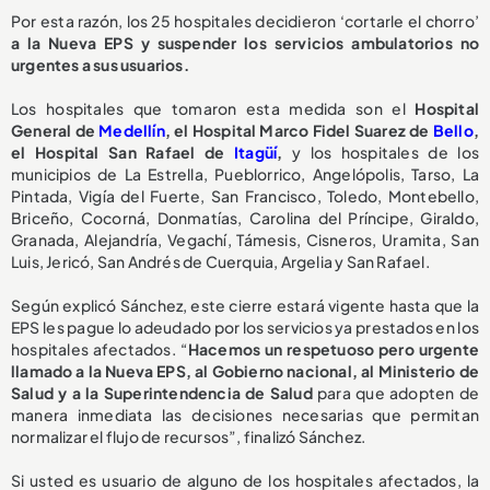
Por esta razón, los 25 hospitales decidieron ‘cortarle el chorro’
a la Nueva EPS y suspender los servicios ambulatorios no
urgentes a sus usuarios.
Los hospitales que tomaron esta medida son el
Hospital
General de
Medellín
, el Hospital Marco Fidel Suarez de
Bello
,
el Hospital San Rafael de
Itagüí
,
y los hospitales de los
municipios de La Estrella, Pueblorrico, Angelópolis, Tarso, La
Pintada, Vigía del Fuerte, San Francisco, Toledo, Montebello,
Briceño, Cocorná, Donmatías, Carolina del Príncipe, Giraldo,
Granada, Alejandría, Vegachí, Támesis, Cisneros, Uramita, San
Luis, Jericó, San Andrés de Cuerquia, Argelia y San Rafael.
Según explicó Sánchez, este cierre estará vigente hasta que la
EPS les pague lo adeudado por los servicios ya prestados en los
hospitales afectados. “
Hacemos un respetuoso pero urgente
llamado a la Nueva EPS, al Gobierno nacional, al Ministerio de
Salud y a la Superintendencia de Salud
para que adopten de
manera inmediata las decisiones necesarias que permitan
normalizar el flujo de recursos”, finalizó Sánchez.
Si usted es usuario de alguno de los hospitales afectados, la