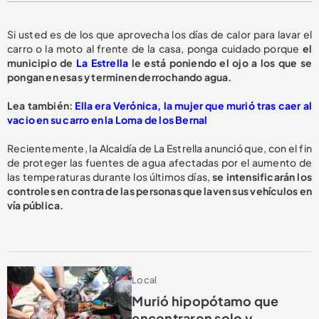
Si usted es de los que aprovecha los días de calor para lavar el
carro o la moto al frente de la casa, ponga cuidado porque
el
municipio de
La Estrella
le está poniendo el ojo a los que se
pongan en esas y terminen derrochando agua.
L
ea también:
Ella era Verónica, la mujer que murió tras caer al
vacio en su carro en la Loma de los Bernal
Recientemente, la Alcaldía de La Estrella anunció que, con el fin
de proteger las fuentes de agua afectadas por el aumento de
las temperaturas durante los últimos días,
se intensificarán los
controles en contra de las personas que laven sus vehículos en
vía pública.
Local
Murió hipopótamo que
encontraron solo y