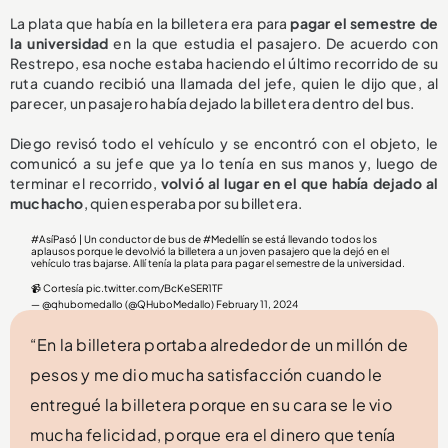
La plata que había en la billetera era para
pagar el semestre de
la universidad
en la que estudia el pasajero. De acuerdo con
Restrepo, esa noche estaba haciendo el último recorrido de su
ruta cuando recibió una llamada del jefe, quien le dijo que, al
parecer, un pasajero había dejado la billetera dentro del bus.
Diego revisó todo el vehículo y se encontró con el objeto, le
comunicó a su jefe que ya lo tenía en sus manos y, luego de
terminar el recorrido,
volvió al lugar en el que había dejado al
muchacho
, quien esperaba por su billetera.
#AsíPasó
| Un conductor de bus de
#Medellín
se está llevando todos los
aplausos porque le devolvió la billetera a un joven pasajero que la dejó en el
vehículo tras bajarse. Allí tenía la plata para pagar el semestre de la universidad.
📹 Cortesía
pic.twitter.com/BcKeSER1TF
— @qhubomedallo (@QHuboMedallo)
February 11, 2024
“En la billetera portaba alrededor de un millón de
pesos y me dio mucha satisfacción cuando le
entregué la billetera porque en su cara se le vio
mucha felicidad, porque era el dinero que tenía