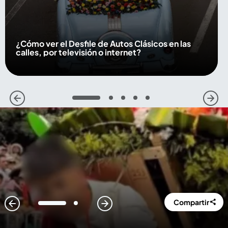
¿Cómo ver el Desfile de Autos Clásicos en las
calles, por televisión o internet?
1
2
3
4
5
Compartir
1
2