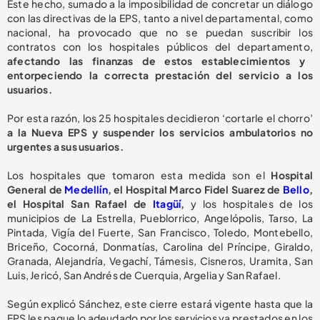
Este hecho, sumado a la imposibilidad de concretar un diálogo
con las directivas de la EPS, tanto a nivel departamental, como
nacional, ha provocado que no se puedan suscribir los
contratos con los hospitales públicos del departamento,
afectando las finanzas de estos establecimientos y
entorpeciendo la correcta prestación del servicio a los
usuarios.
Por esta razón, los 25 hospitales decidieron ‘cortarle el chorro’
a la Nueva EPS y suspender los servicios ambulatorios no
urgentes a sus usuarios.
Los hospitales que tomaron esta medida son el
Hospital
General de
Medellín
, el Hospital Marco Fidel Suarez de
Bello
,
el Hospital San Rafael de
Itagüí
,
y los hospitales de los
municipios de La Estrella, Pueblorrico, Angelópolis, Tarso, La
Pintada, Vigía del Fuerte, San Francisco, Toledo, Montebello,
Briceño, Cocorná, Donmatías, Carolina del Príncipe, Giraldo,
Granada, Alejandría, Vegachí, Támesis, Cisneros, Uramita, San
Luis, Jericó, San Andrés de Cuerquia, Argelia y San Rafael.
Según explicó Sánchez, este cierre estará vigente hasta que la
EPS les pague lo adeudado por los servicios ya prestados en los