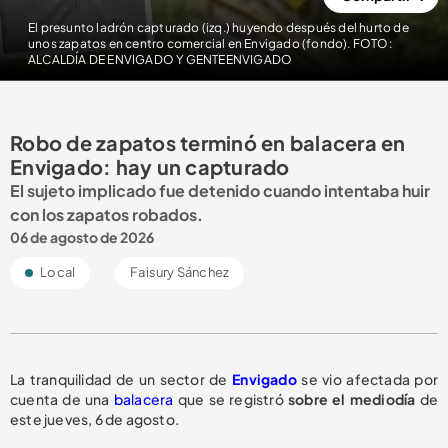
El presunto ladrón capturado (izq.) huyendo después del hurto de
unos zapatos en centro comercial en Envigado (fondo). FOTO:
ALCALDÍA DE ENVIGADO Y GENTEENVIGADO
Robo de zapatos terminó en balacera en
Envigado: hay un capturado
El sujeto implicado fue detenido cuando intentaba huir
con los zapatos robados.
06 de agosto de 2026
Local
Faisury Sánchez
La tranquilidad de un sector de
Envigado
se vio afectada por
cuenta de una
balacera
que se registró
sobre el mediodía
de
este jueves, 6 de agosto.