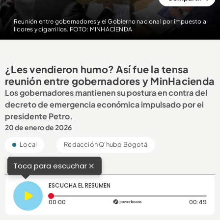
Reunión entre gobernadores y el Gobierno nacional por impuesto a
licores y cigarrillos. FOTO: MINHACIENDA
¿Les vendieron humo? Así fue la tensa
reunión entre gobernadores y MinHacienda
Los gobernadores mantienen su postura en contra del
decreto de emergencia económica impulsado por el
presidente Petro.
20 de enero de 2026
Local
Redacción Q'hubo Bogotá
×
Toca para escuchar
ESCUCHA EL RESUMEN
Tiempo transcurrido: 0 segundos
Dura
00:00
00:49