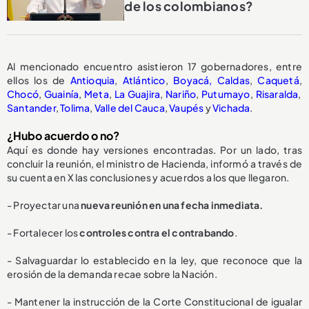
de los colombianos?
Al mencionado encuentro asistieron 17 gobernadores, entre
ellos los de
Antioquia
,
Atlántico
,
Boyacá,
Caldas
,
Caquetá
,
Chocó
,
Guainía
,
Meta
,
La Guajira
,
Nariño
,
Putumayo
,
Risaralda
,
Santander
,
Tolima
,
Valle del Cauca
,
Vaupés
y
Vichada
.
¿Hubo acuerdo o no?
Aquí es donde hay versiones encontradas. Por un lado, tras
concluir la reunión, el ministro de Hacienda, informó a través de
su cuenta en X las conclusiones y acuerdos a los que llegaron.
- Proyectar una
nueva reunión en una fecha inmediata.
- Fortalecer los
controles contra el contrabando
.
- Salvaguardar lo establecido en la ley, que reconoce que la
erosión de la demanda recae sobre la Nación.
- Mantener la instrucción de la Corte Constitucional de igualar