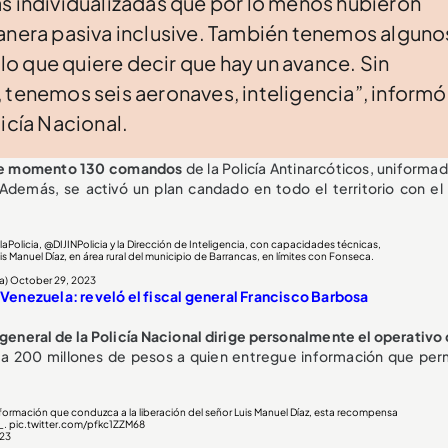
s individualizadas que por lo menos hubieron
manera pasiva inclusive. También tenemos alguno
o que quiere decir que hay un avance. Sin
 tenemos seis aeronaves, inteligencia”, informó
icía Nacional.
 este momento 130 comandos
de la Policía Antinarcóticos, uniforma
. Además, se activó un plan candado en todo el territorio con el 
aPolicia
,
@DIJINPolicia
y la Dirección de Inteligencia, con capacidades técnicas,
is Manuel Díaz, en área rural del municipio de Barrancas, en límites con Fonseca.
a)
October 29, 2023
n Venezuela: reveló el fiscal general Francisco Barbosa
 general de la Policía Nacional dirige personalmente el operativo
a 200 millones de pesos a quien entregue información que perm
ormación que conduzca a la liberación del señor Luis Manuel Díaz, esta recompensa
_
.
pic.twitter.com/pfkc1ZZM68
23