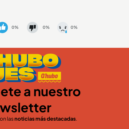
0%
0%
0%
ete a nuestro
wsletter
con las
noticias más destacadas
.