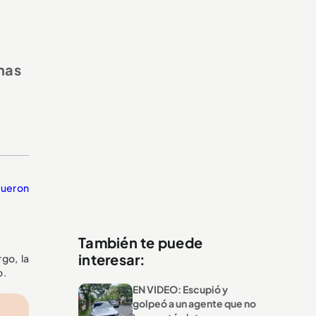
nas
fueron
También te puede
interesar:
go, la
o.
EN VIDEO: Escupió y
golpeó a un agente que no