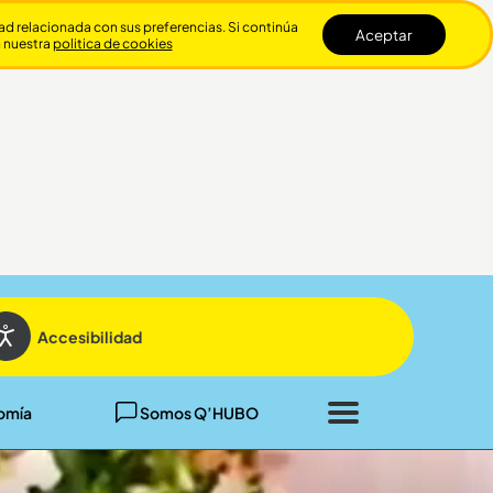
dad relacionada con sus preferencias. Si continúa
Aceptar
n nuestra
politica de cookies
Cerrar
Accesibilidad
omía
Somos Q’HUBO