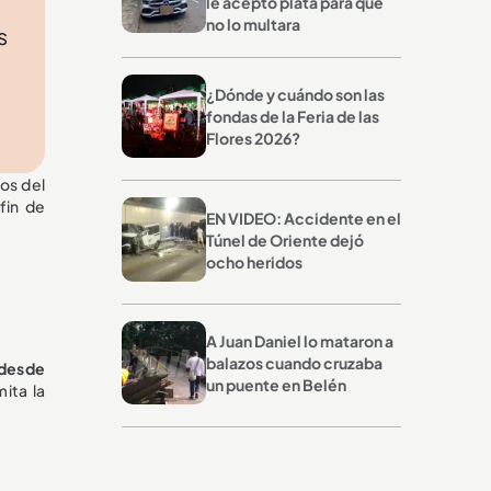
le aceptó plata para que
no lo multara
s
¿Dónde y cuándo son las
fondas de la Feria de las
Flores 2026?
dos del
fin de
EN VIDEO: Accidente en el
Túnel de Oriente dejó
ocho heridos
A Juan Daniel lo mataron a
balazos cuando cruzaba
 desde
un puente en Belén
ita la