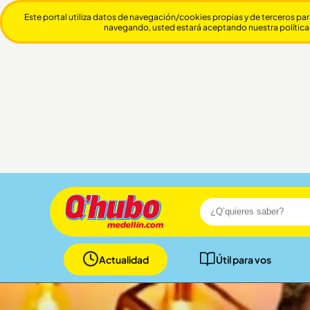
Este portal utiliza datos de navegación/cookies propias y de terceros par
navegando, usted estará aceptando nuestra política
Actualidad
Útil para vos