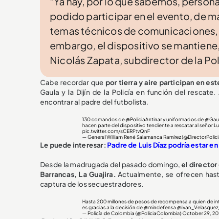
“Ya hay, por lo que sabemos, persona
podido participar en el evento, de 
temas técnicos de comunicaciones, l
embargo, el dispositivo se mantiene,
Nicolás Zapata, subdirector de la Pol
Cabe recordar que
por tierra y aire participan en
Gaula y la Dijín de la Policía en función del rescate
encontrar al padre del futbolista.
130 comandos de
@PoliciaAntinar
y uniformados de
@Gaul
hacen parte del dispositivo tendiente a rescatar al señor Lu
pic.twitter.com/sCERFtvQnF
— General William René Salamanca Ramírez (@DirectorPolici
Le puede interesar:
Padre de Luis Díaz podría estar e
Desde la madrugada del pasado domingo,
el director
Barrancas, La Guajira.
Actualmente, se ofrecen hast
captura de los secuestradores.
Hasta 200 millones de pesos de recompensa a quien de inf
es gracias a la decisión de
@mindefensa
@Ivan_Velasquez
— Policía de Colombia (@PoliciaColombia)
October 29, 20