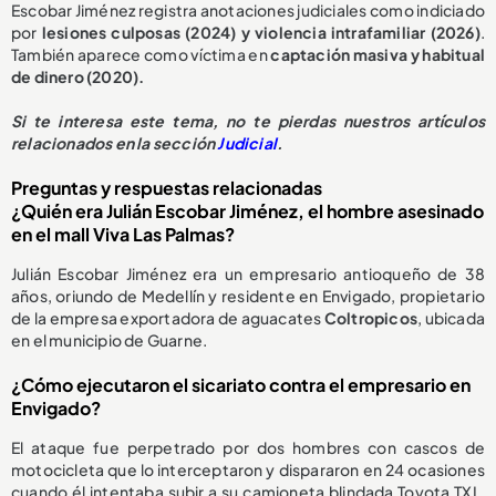
Escobar Jiménez registra anotaciones judiciales como indiciado
por
lesiones culposas (2024) y violencia intrafamiliar (2026)
.
También aparece como víctima en
captación masiva y habitual
de dinero (2020).
Si te interesa este tema, no te pierdas nuestros artículos
relacionados en la sección
Judicial
.
Preguntas y respuestas relacionadas
¿Quién era Julián Escobar Jiménez, el hombre asesinado
en el mall Viva Las Palmas?
Julián Escobar Jiménez era un empresario antioqueño de 38
años, oriundo de Medellín y residente en Envigado, propietario
de la empresa exportadora de aguacates
Coltropicos
, ubicada
en el municipio de Guarne.
¿Cómo ejecutaron el sicariato contra el empresario en
Envigado?
El ataque fue perpetrado por dos hombres con cascos de
motocicleta que lo interceptaron y dispararon en 24 ocasiones
cuando él intentaba subir a su camioneta blindada Toyota TXL,