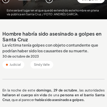
1
2
Este sería el lugar en el que quedó extendido este hombre en plena
vía pública en Santa Cruz. / FOTO: ANDRÉS GARCÍA.
Hombre habría sido asesinado a golpes en
Santa Cruz
La víctima tenía golpes con objeto contundente que
podrían haber sido los causantes de su muerte.
30 de octubre de 2023
Judicial
Sindy Valle
En la noche de este
domingo, 29 de octubre
, las autoridades
hallaron el cuerpo sin vida
de una
persona en el barrio Santa
Cruz
, que al parecer
había sido asesinado a golpes.