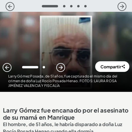
1
2
3
4
5
Compartir
1
2
Larry Gómez Posada, de 51 años, fue capturado el mismo día del
crimen de doña Luz Rocío Posada Henao. FOTOS: LAURA ROSA
JIMÉNEZ VALENCIA Y FISCALÍA
Larry Gómez fue encanado por el asesinato
de su mamá en Manrique
El hombre, de 51 años, le habría disparado a doña Luz
Rocío Posada Henao cuando ella dormía.