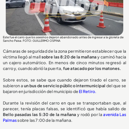
Este fue el carro que los asesinos dejaron abandonado antes de ingresar a la glorieta de
Sancho Paisa. FOTO: GUILLERMO OSPINA
Cámaras de seguridad de la zona permitieron establecer que la
víctima llegó al mall
sobre las 8:20 de la mañana
y caminó hacia
un cajero automático. En menos de cinco minutos regresó al
carro y, cuando abrió la puerta,
fue atacado por los matones.
Sobre estos, se sabe que cuando dejaron tirado el carro, se
subieron a
un bus de servicio público intermunicipal
del que se
bajaron en jurisdicción del municipio de
El Retiro.
Durante la revisión del carro en que se transportaban que, al
parecer, tenía placas falsas, se identificó que había salido de
Bello pasadas las 5:30 de la mañana
y rodó por la
avenida Las
Palmas
sobre las 7:00 de la mañana.