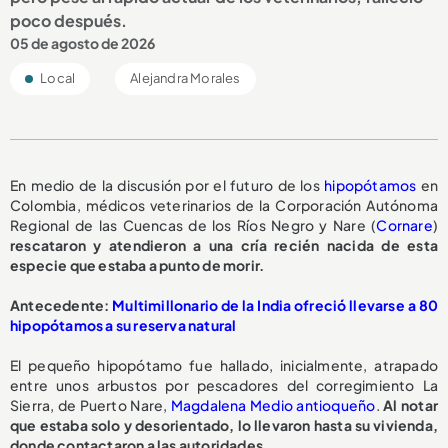
poco después.
05 de agosto de 2026
Local
Alejandra Morales
En medio de la discusión por el futuro de los
hipopótamos
en
Colombia, médicos veterinarios de la Corporación Autónoma
Regional de las Cuencas de los Ríos Negro y Nare (
Cornare
)
rescataron y atendieron a una cría recién nacida de esta
especie que estaba a punto de morir.
A
ntecedente:
Multimillonario de la India ofreció llevarse a 80
hipopótamos a su reserva natural
El pequeño hipopótamo fue hallado, inicialmente, atrapado
entre unos arbustos por pescadores del corregimiento La
Sierra, de Puerto Nare,
Magdalena Medio antioqueño
.
Al notar
que estaba solo y desorientado, lo llevaron hasta su vivienda,
donde contactaron a las autoridades.