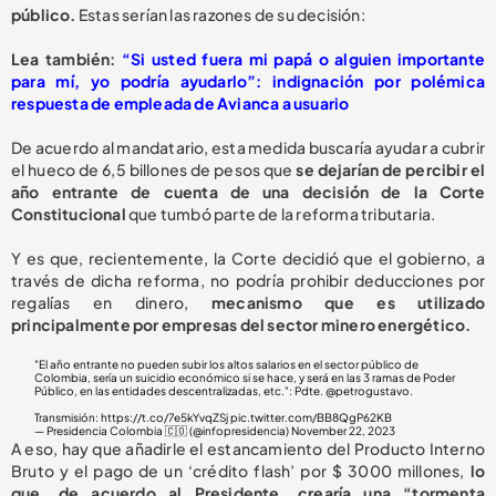
público.
Estas serían las razones de su decisión:
Lea también:
“Si usted fuera mi papá o alguien importante
para mí, yo podría ayudarlo”: indignación por polémica
respuesta de empleada de Avianca a usuario
De acuerdo al mandatario, esta medida buscaría ayudar a cubrir
el hueco de 6,5 billones de pesos que
se dejarían de percibir el
año entrante de cuenta de una decisión de la Corte
Constitucional
que tumbó parte de la reforma tributaria.
Y es que, recientemente, la Corte decidió que el gobierno, a
través de dicha reforma, no podría prohibir deducciones por
regalías en dinero,
mecanismo que es utilizado
principalmente por empresas del sector minero energético.
"El año entrante no pueden subir los altos salarios en el sector público de
Colombia, sería un suicidio económico si se hace, y será en las 3 ramas de Poder
Público, en las entidades descentralizadas, etc.": Pdte.
@petrogustavo
.
Transmisión:
https://t.co/7e5kYvqZSj
pic.twitter.com/BB8QgP62KB
— Presidencia Colombia 🇨🇴 (@infopresidencia)
November 22, 2023
A eso, hay que añadirle el estancamiento del Producto Interno
Bruto y el pago de un ‘crédito flash’ por $ 3000 millones,
lo
que, de acuerdo al Presidente, crearía una “tormenta