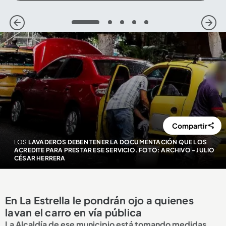
1
2
3
4
5
Compartir
LOS
LAVADEROS DEBEN TENER LA DOCUMENTACIÓN QUE LOS
ACREDITE PARA PRESTAR ESE SERVICIO. FOTO: ARCHIVO - JULIO
CÉSAR HERRERA
En La Estrella le pondrán ojo a quienes
lavan el carro en vía pública
La Alcaldía de ese municipio está tomando medidas