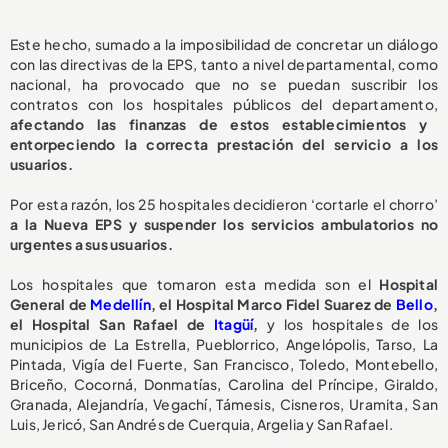
Este hecho, sumado a la imposibilidad de concretar un diálogo
con las directivas de la EPS, tanto a nivel departamental, como
nacional, ha provocado que no se puedan suscribir los
contratos con los hospitales públicos del departamento,
afectando las finanzas de estos establecimientos y
entorpeciendo la correcta prestación del servicio a los
usuarios.
Por esta razón, los 25 hospitales decidieron ‘cortarle el chorro’
a la Nueva EPS y suspender los servicios ambulatorios no
urgentes a sus usuarios.
Los hospitales que tomaron esta medida son el
Hospital
General de
Medellín
, el Hospital Marco Fidel Suarez de
Bello
,
el Hospital San Rafael de
Itagüí
,
y los hospitales de los
municipios de La Estrella, Pueblorrico, Angelópolis, Tarso, La
Pintada, Vigía del Fuerte, San Francisco, Toledo, Montebello,
Briceño, Cocorná, Donmatías, Carolina del Príncipe, Giraldo,
Granada, Alejandría, Vegachí, Támesis, Cisneros, Uramita, San
Luis, Jericó, San Andrés de Cuerquia, Argelia y San Rafael.