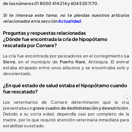
de los números 01 8000 414 214 y 604 520 1170.
S
i te interesa este tema, no te pierdas nuestros artículos
relacionados en la sección
Actualidad
.
Preguntas y respuestas relacionadas
¿Dónde fue encontrada la cría de hipopótamo
rescatada por Cornare?
La cría fue encontrada por pescadores en el corregimiento
La
Sierra
, en el municipio de
Puerto Nare
, Antioquia. El animal
estaba atrapado entre unos arbustos y se encontraba solo y
desorientado.
¿En qué estado de salud estaba el hipopótamo cuando
fue rescatado?
x
Los veterinarios de Cornare determinaron que la cría
presentaba un
grave cuadro de deshidratación y desnutrición
.
Debido a su corta edad, dependía casi por completo de la
madre, por lo que requirió atención veterinaria inmediata para
estabilizar su estado.