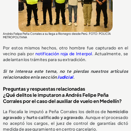
Andrés Felipe Peña Corrales a su llega a Rionegro desde Perú. FOTO: POLICÍA
METROPOLITANA
Por estos mismos hechos, otro hombre fue capturado en el
vecino país por
notificación roja de Interpol
. Actualmente, se
adelantan los trámites para su extradición.
Si te interesa este tema, no te pierdas nuestros artículos
relacionados en la sección
Judicial
.
Preguntas y respuestas relacionadas
¿Qué delitos le imputaron a Andrés Felipe Peña
Corrales por el caso del auxiliar de vuelo en Medellín?
La Fiscalía le imputó a Peña Corrales los delitos de
homicidio
agravado
y
hurto calificado y agravado
. Aunque el procesado
no aceptó los cargos, el juez de control de garantías dictó
medida de aseguramiento en centro carcelario.