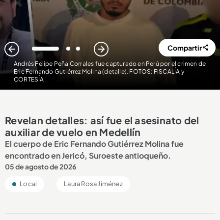
Compartir
1
2
3
Andrés Felipe Peña Corrales fue capturado en Perú por el crimen de
Eric Fernando Gutiérrez Molina (detalle). FOTOS: FISCALÍA y
CORTESÍA
Revelan detalles: así fue el asesinato del
auxiliar de vuelo en Medellín
El cuerpo de Eric Fernando Gutiérrez Molina fue
encontrado en Jericó, Suroeste antioqueño.
05 de agosto de 2026
Local
Laura Rosa Jiménez