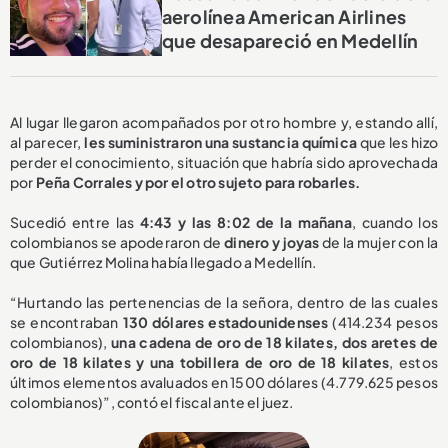
aerolínea American Airlines
que desapareció en Medellín
Al lugar llegaron acompañados por otro hombre y, estando allí,
al parecer,
les suministraron una sustancia química
que les hizo
perder el conocimiento, situación que habría sido aprovechada
por
Peña Corrales y por el otro sujeto para robarles.
Sucedió entre las
4:43 y las 8:02 de la mañana
, cuando los
colombianos se apoderaron de
dinero y joyas
de la mujer con la
que Gutiérrez Molina había llegado a Medellín.
“Hurtando las pertenencias de la señora, dentro de las cuales
se encontraban
130 dólares estadounidenses
(414.234 pesos
colombianos),
una cadena de oro de 18 kilates, dos aretes de
oro de 18 kilates y una tobillera de oro de 18 kilates
, estos
últimos elementos avaluados en 1500 dólares (4.779.625 pesos
colombianos)”, contó el fiscal ante el juez.