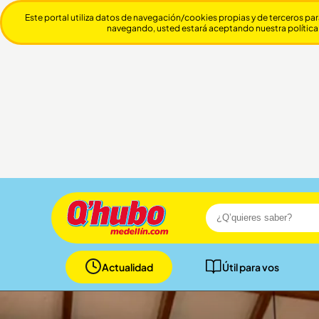
Este portal utiliza datos de navegación/cookies propias y de terceros par
navegando, usted estará aceptando nuestra política
Actualidad
Útil para vos