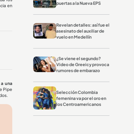
puertas a la Nueva EPS
ncia en
Revelan detalles: así fue el
asesinato del auxiliar de
vuelo en Medellín
¿Se viene el segundo?
Video de Greeicy provoca
rumores de embarazo
 a una
de Pipe
Selección Colombia
dos.
femenina va por el oro en
los Centroamericanos