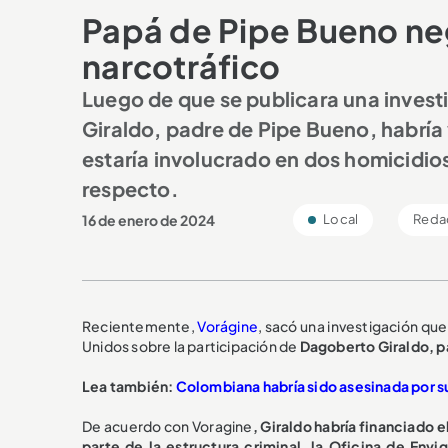
Papá de Pipe Bueno ne
narcotráfico
Luego de que se publicara una inves
Giraldo, padre de Pipe Bueno, habría 
estaría involucrado en dos homicidios
respecto.
16 de enero de 2024
Local
Reda
Recientemente,
Vorágine
, sacó una investigación que
Unidos sobre la participación de
Dagoberto Giraldo, pa
Lea también:
Colombiana habría sido asesinada por s
De acuerdo con Voragine
, Giraldo habría financiado 
parte de la estructura criminal, la Oficina de Envi