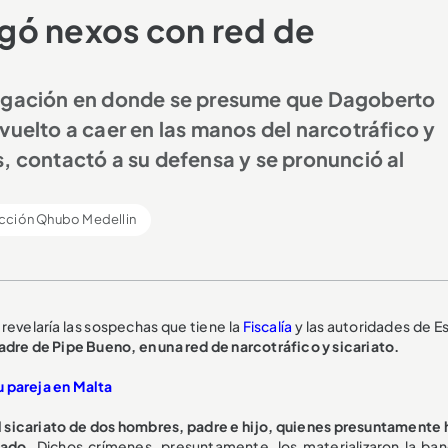
gó nexos con red de
tigación en donde se presume que Dagoberto
vuelto a caer en las manos del narcotráfico y
, contactó a su defensa y se pronunció al
cción Qhubo Medellin
 revelaría las sospechas que tiene la
Fiscalía
y las autoridades de E
dre de Pipe Bueno, en una red de narcotráfico y sicariato.
u pareja en Malta
el sicariato de dos hombres, padre e hijo, quienes presuntamente 
gado.
Dichos crímenes, presuntamente, los materializaron la ban