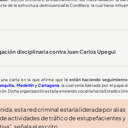
e de la estructura delincuencial la Cordillera, la cual tiene influe
gación disciplinaria contra Juan Carlos Upegui
 una carta en la que afirma que l
e están haciendo seguimiento
anquilla
,
Medellín
y
Cartagena
, la cual sería liderada por el papá 
ón. Dicha organización estaría enviando cocaína hacia Estados Uni
da, esta red criminal estaría liderada por alias
n de actividades de tráfico de estupefacientes y
va”, señala el escrito.