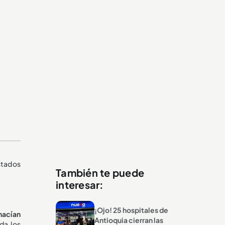
stados
También te puede
interesar:
¡Ojo! 25 hospitales de
hacían
Antioquia cierran las
da los