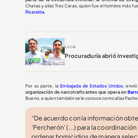
Chatas y alías Tres Caras, quien fue el hombre más fuert
Risaralda
.
Local
Procuraduría abrió investi
Por su parte, la
Embajada de Estados Unidos
, envió
organización de narcotraficantes que opera en
Barr
Bueno, a quien también se le conoce como alias Pacher
“De acuerdo con la información obteni
‘Percherón’ (...) para la coordinació
ordenar homicidios de manera selecti