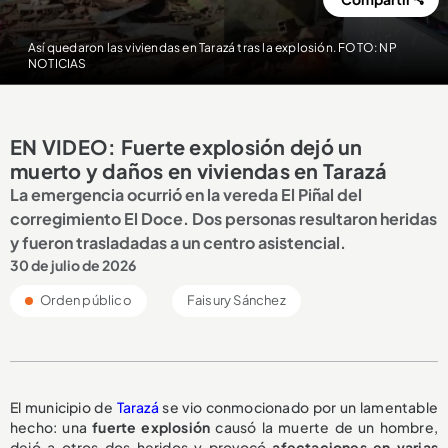
Así quedaron las viviendas en Tarazá tras la explosión. FOTO: NP
NOTICIAS
EN VIDEO: Fuerte explosión dejó un
muerto y daños en viviendas en Tarazá
La emergencia ocurrió en la vereda El Piñal del
corregimiento El Doce. Dos personas resultaron heridas
y fueron trasladadas a un centro asistencial.
30 de julio de 2026
Orden público
Faisury Sánchez
El municipio de
Tarazá
se vio conmocionado por un lamentable
hecho: una
fuerte explosión
causó la muerte de un hombre,
dejó a otros dos heridos y provocó
afectaciones en varias