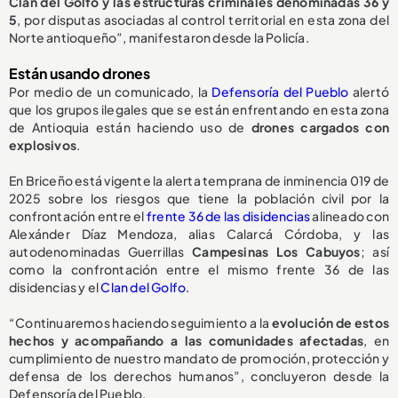
Clan del Golfo y las estructuras criminales denominadas 36 y
5
, por disputas asociadas al control territorial en esta zona del
Norte antioqueño”, manifestaron desde la Policía.
Están usando drones
Por medio de un comunicado, la
Defensoría del Pueblo
alertó
que los grupos ilegales que se están enfrentando en esta zona
de Antioquia están haciendo uso de
drones cargados con
explosivos
.
En Briceño está vigente la alerta temprana de inminencia 019 de
2025 sobre los riesgos que tiene la población civil por la
confrontación entre el
frente 36 de las disidencias
alineado con
Alexánder Díaz Mendoza, alias Calarcá Córdoba, y las
autodenominadas Guerrillas
Campesinas Los Cabuyos
; así
como la confrontación entre el mismo frente 36 de las
disidencias y el
Clan del Golfo.
“Continuaremos haciendo seguimiento a la
evolución de estos
hechos y acompañando a las comunidades afectadas
, en
cumplimiento de nuestro mandato de promoción, protección y
defensa de los derechos humanos”, concluyeron desde la
Defensoría del Pueblo.