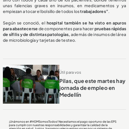
unas falencias graves en insumos, en medicamentos y ya
empiezan a tocar el bolsillo de todos los
trabajadores”
.
Según se conoció, el
hospital también se ha visto en apuros
para abastecerse
de componentes para hacer
pruebas rápidas
de sífilis y de distintas patologías,
además de insumos del área
de microbiología y tarjetas de testeo.
Útil para vos
Pilas, que este martes hay
jornada de empleo en
Medellín
¡Unámonos en
#HGMSomosTodos
! Necesitamos el pago oportuno de las EPS
para cumplir con nuestras responsabilidades y garantizar la calidad de la
atención en salud. Juntos, hagamos valer nuestras voces por un sistema de