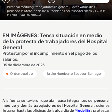
1
2
3
4
Personal médico y trabajadores en general, llevan varios días
pidiendo la atención de las autoridades correspondientes. / FOTO:
MANUEL SALDARRIAGA
EN IMÁGENES: Tensa situación en medio
de la protesta de trabajadores del Hospital
General
Protestan por el incumplimiento en el pago de los
salarios.
05 de diciembre de 2023
Orden público
Jaider Humberto Escobar Buitrago
A la fuerza se tuvieron que abrir paso integrantes del
personal
médico y demás trabajadores del Hospital General
, quienes
llegaron hasta las oficinas de la
alcaldía de
Medellín
a protestar