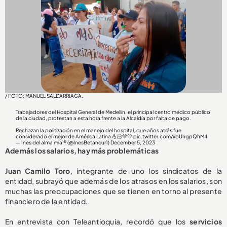
/ FOTO: MANUEL SALDARRIAGA.
Trabajadores del Hospital General de Medellín, el principal centro médico público
de la ciudad, protestan a esta hora frente a la Alcaldía por falta de pago.
Rechazan la politización en el manejo del hospital, que años atrás fue
considerado el mejor de América Latina 💪🏻💚🤍
pic.twitter.com/xbUngpQhM4
— Ines del alma mía ®️ (@InesBetancur1)
December 5, 2023
Además los salarios, hay más problemáticas
Juan Camilo Toro
, integrante de uno los sindicatos de la
entidad, subrayó que además de los atrasos en los salarios, son
muchas las preocupaciones que se tienen en torno al presente
financiero de la entidad.
En entrevista con Teleantioquia, recordó que los
servicios