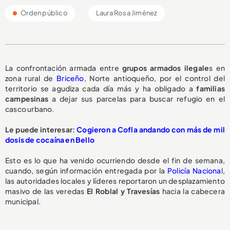
Orden público
Laura Rosa Jiménez
La confrontación armada entre
grupos armados ilegale
s en
zona rural de
Briceño
, Norte antioqueño, por el control del
territorio se agudiza cada día más y ha obligado a
familias
campesinas
a dejar sus parcelas para buscar refugio en el
casco urbano.
Le puede interesar:
Cogieron a Cofla andando con más de mil
dosis de cocaína en Bello
Esto es lo que ha venido ocurriendo desde el fin de semana,
cuando, según información entregada por la
Policía Naciona
l,
las autoridades locales y líderes reportaron un desplazamiento
masivo de las veredas
El Roblal y Travesías
hacia la cabecera
municipal.