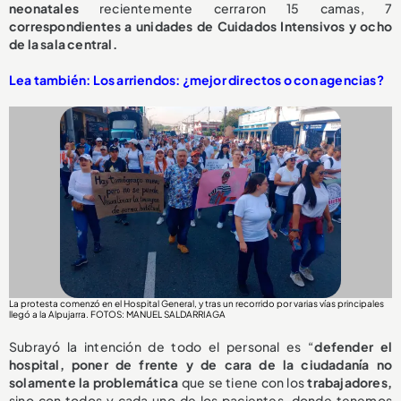
neonatales
recientemente cerraron 15 camas, 7
correspondientes a unidades de Cuidados Intensivos y ocho
de la sala central.
Lea también: Los arriendos: ¿mejor directos o con agencias?
La protesta comenzó en el Hospital General, y tras un recorrido por varias vías principales
llegó a la Alpujarra. FOTOS: MANUEL SALDARRIAGA
Subrayó la intención de todo el personal es “
defender el
hospital, poner de frente y de cara de la ciudadanía no
solamente la problemática
que se tiene con los
trabajadores,
sino con todos y cada uno de los pacientes, donde tenemos