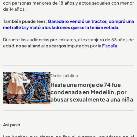
con personas menores de 18 años y actos sexuales con menor
de 14 años.
También puede leer:
Ganadero vendió un tractor, compró una
metralleta y mató a los ladrones que se la tenían velada.
Durante las audiencias preliminares, el extranjero de 53 años de
edad,
no se allanó a los cargos
imputados por la
Fiscalía
.
Orden público
Hasta una monja de 74 fue
condenada en Medellín, por
abusar sexualmente a una niña
Así pasó
Los hechos que tienen en líos al europeo, ocurrieron en el