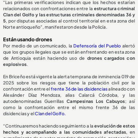
“Las primeras verificaciones indican que los hechos estarían
relacionados con confrontaciones entre la
estructura criminal
Clan del Golfo y las estructuras criminales denominadas 36 y
5
, por disputas asociadas al control territorial en esta zona del
Norte antioqueño”, manifestaron desde la Policía.
Están usando drones
Por medio de un comunicado, la
Defensoría del Pueblo
alertó
que los grupos ilegales que se están enfrentando en esta zona
de Antioquia están haciendo uso de
drones cargados con
explosivos
.
En Briceño está vigente la alerta temprana de inminencia 019 de
2025 sobre los riesgos que tiene la población civil por la
confrontación entre el
frente 36 de las disidencias
alineado con
Alexánder Díaz Mendoza, alias Calarcá Córdoba, y las
autodenominadas Guerrillas
Campesinas Los Cabuyos
; así
como la confrontación entre el mismo frente 36 de las
disidencias y el
Clan del Golfo.
“Continuaremos haciendo seguimiento a la
evolución de estos
hechos y acompañando a las comunidades afectadas
, en
cumplimiento de nuestro mandato de promoción, protección y