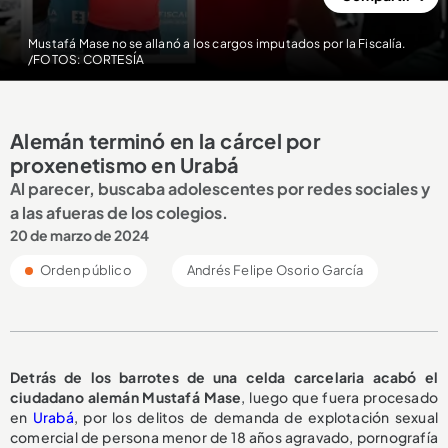
Mustafá Mase no se allanó a los cargos imputados por la Fiscalía.
/FOTOS: CORTESÍA
Alemán terminó en la cárcel por
proxenetismo en Urabá
Al parecer, buscaba adolescentes por redes sociales y
a las afueras de los colegios.
20 de marzo de 2024
Orden público
Andrés Felipe Osorio García
Detrás de los barrotes de una celda carcelaria acabó el
ciudadano alemán Mustafá Mase
, luego que fuera procesado
en
Urabá
, por los delitos de demanda de explotación sexual
comercial de persona menor de 18 años agravado, pornografía