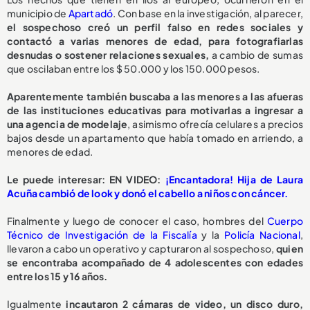
municipio de
Apartadó
. Con base en la investigación, al parecer,
el sospechoso creó un perfil falso en redes sociales y
contactó a varias menores de edad, para fotografiarlas
desnudas o sostener relaciones sexuales,
a cambio de sumas
que oscilaban entre los $ 50.000 y los 150.000 pesos.
Aparentemente también buscaba a las menores a las afueras
de las instituciones educativas para motivarlas a ingresar a
una agencia de modelaje
, asimismo ofrecía celulares a precios
bajos desde un apartamento que había tomado en arriendo, a
menores de edad.
Le puede interesar: EN VIDEO:
¡Encantadora! Hija de Laura
Acuña cambió de look y donó el cabello a niños con cáncer.
Finalmente y luego de conocer el caso, hombres del
Cuerpo
Técnico de Investigación de la Fiscalía
y la
Policía Nacional
,
llevaron a cabo un operativo y capturaron al sospechoso,
quien
se encontraba acompañado de 4 adolescentes con edades
entre los 15 y 16 años.
Igualmente
incautaron 2 cámaras de video, un disco duro,