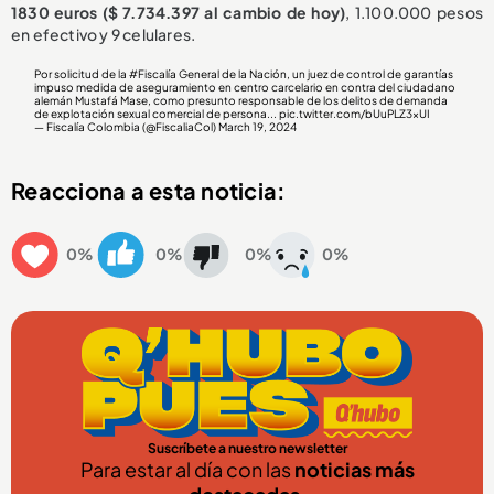
1830 euros ($ 7.734.397 al cambio de hoy)
, 1.100.000 pesos
en efectivo y 9 celulares.
Por solicitud de la
#Fiscalía
General de la Nación, un juez de control de garantías
impuso medida de aseguramiento en centro carcelario en contra del ciudadano
alemán Mustafá Mase, como presunto responsable de los delitos de demanda
de explotación sexual comercial de persona...
pic.twitter.com/bUuPLZ3xUI
— Fiscalía Colombia (@FiscaliaCol)
March 19, 2024
Reacciona a esta noticia:
0%
0%
0%
0%
Suscríbete a nuestro newsletter
Para estar al día con las
noticias más