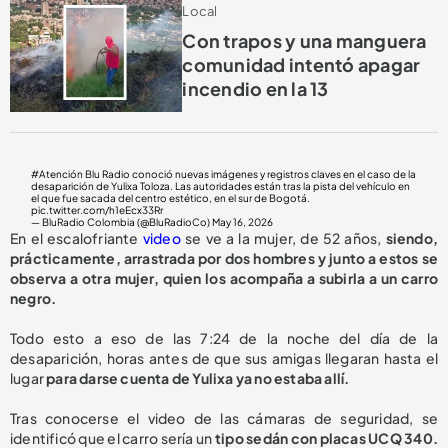
Local
Con trapos y una manguera
comunidad intentó apagar
incendio en la 13
#Atención
Blu Radio conoció nuevas imágenes y registros claves en el caso de la
desaparición de Yulixa Toloza. Las autoridades están tras la pista del vehículo en
el que fue sacada del centro estético, en el sur de Bogotá.
pic.twitter.com/h1eEcx33Rr
— BluRadio Colombia (@BluRadioCo)
May 16, 2026
En el escalofriante
video
se ve a la mujer, de 52 años,
siendo,
prácticamente, arrastrada por dos hombres y junto a estos se
observa a otra mujer, quien los acompaña a subirla a un carro
negro.
Todo esto a eso de las 7:24 de la noche del día de la
desaparición, horas antes de que sus amigas llegaran hasta el
lugar
para darse cuenta de Yulixa ya no estaba allí.
Tras conocerse el video de las cámaras de seguridad, se
identificó que el carro sería un
tipo sedán con placas UCQ 340.