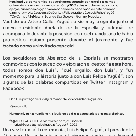
humildad y el compromiso de seguir representando con orgullo al campo
colombiano y a nuestra querida región. 🌾❤️ Gracias a todos ustedes por su
apoyo, sus mensajes y por acompañarme en cada paso de este hermoso
camino. 🤝✨
#LaDespensaDeDonLuisFelipeYagüé
#DonLuisFelipeYagüé
#DelCampoATuMesa
♬ Lounge Sax Groove - Gummy MusicLab
Vestido de Arturo Calle, Yagüé se vio muy elegante junto al
nuevo presidente Abelardo de la Espriella y, además de
acompañarlo durante la posesión, como el mandatario le había
prometido,
estuvo presente durante el juramento y
fue
tratado como un invitado especial
.
Los seguidores de Abelardo de la Espriella se mostraron
conmovidos con lo sucedido y elogiaron el gesto:
“a esta hora,
todos somos don Luis”, “qué orgullo, don Luis”, y “un
momento para la historia junto a don Luis Felipe Yagüé”
, son
algunas de las palabras compartidas en Twitter, Instagram y
Facebook.
Don Luis protagonista del juramento del vicepresidente
@jrestrp
¡Que orgullo!
Nunca volverán a humillarlo ni a burlarse de él ni a cancelarlo por pensar distinto.
🐅
@ABDELAESPRIELLA
pic.twitter.com/cUGpYrI6ku
— Mabel Gasca (@mabelgasca)
August 7, 2026
Una vez terminó la ceremonia, Luis Felipe Yagüé, el presidente
Abelardo De la Espriella y el vicepresidente José Manuel