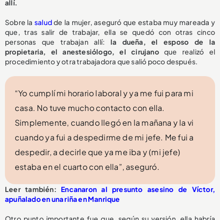
allí.
Sobre la
salud
de la mujer, aseguró que estaba muy mareada y
que, tras salir de trabajar, ella se quedó con otras cinco
personas que trabajan allí:
la dueña, el esposo de la
propietaria, el anestesiólogo, el cirujano
que realizó el
procedimiento y otra trabajadora que salió poco después.
“Yo cumplí mi horario laboral y ya me fui para mi
casa. No tuve mucho contacto con ella.
Simplemente, cuando llegó en la mañana y la vi
cuando ya fui a despedirme de mi jefe. Me fui a
despedir, a decirle que ya me iba y (mi jefe)
estaba en el cuarto con ella”, aseguró.
Leer también:
Encanaron al presunto asesino de Víctor,
apuñalado en una riña en Manrique
Otro punto importante fue que, según su versión, ella habría