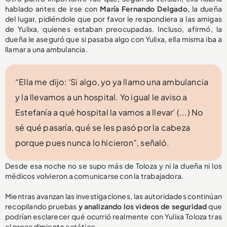
hablado antes de irse con
María Fernando Delgado
, la dueña
del lugar, pidiéndole que por favor le respondiera a las amigas
de Yulixa, quienes estaban preocupadas. Incluso, afirmó, la
dueña le aseguró que si pasaba algo con Yulixa, ella misma iba a
llamar a una ambulancia.
“Ella me dijo: ‘Si algo, yo ya llamo una ambulancia
y la llevamos a un hospital. Yo igual le aviso a
Estefanía a qué hospital la vamos a llevar’ (...) No
sé qué pasaría, qué se les pasó por la cabeza
porque pues nunca lo hicieron”, señaló.
Desde esa noche no se supo más de Toloza y ni la dueña ni los
médicos volvieron a comunicarse con la trabajadora.
Mientras avanzan las investigaciones, las autoridades continúan
recopilando pruebas
y analizando los videos de seguridad
que
podrían esclarecer qué ocurrió realmente con Yulixa Toloza tras
el procedimiento estético.