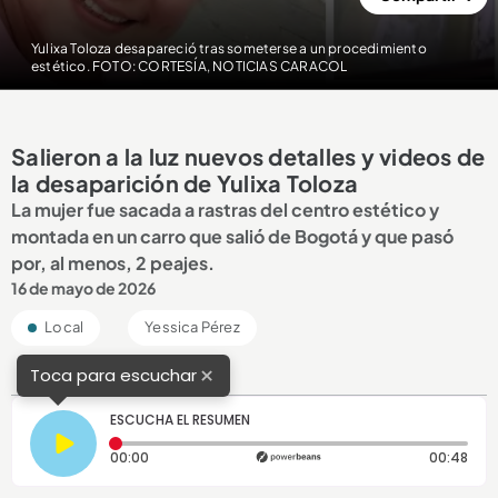
Yulixa Toloza desapareció tras someterse a un procedimiento
estético. FOTO: CORTESÍA, NOTICIAS CARACOL
Salieron a la luz nuevos detalles y videos de
la desaparición de Yulixa Toloza
La mujer fue sacada a rastras del centro estético y
montada en un carro que salió de Bogotá y que pasó
por, al menos, 2 peajes.
16 de mayo de 2026
Local
Yessica Pérez
×
Toca para escuchar
ESCUCHA EL RESUMEN
Tiempo transcurrido: 0 segundos
Dura
00:00
00:48