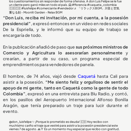
los cuestionamientos sin responder de forma ofensiva. A don Luis Felipe se le fue
un cliente pero ganó miles en todo el país. 🤗
#florencia
#caqueta_colombia
🇨🇴🇨🇴
#luisfelipe
#comerciante
#vendedor
♬ 「リラックスBGM」川音と空気
重なる刻 - Moonlit Garden - Relax BGM
“Don Luis, reciba mi invitación, por mi cuenta, a la posesión
presidencial”
, expresó entonces en un video en redes sociales
De la Espriella, y le informó que su equipo de trabajo se
encargaría de todo.
En la publicación añadió de paso que
sus próximos ministros de
Comercio y Agricultura lo asesorarían personalmente
y
crearían, a partir de su caso, un programa especial de
emprendimientos para vendedores de panela.
El hombre, de 74 años, viajó desde
Caquetá
hasta Cali para
asistir a la posesión.
“Me siento feliz y orgulloso de sentir el
apoyo de mi gente, tanto en Caquetá como la gente de todo
Colombia”
, expresó en una entrevista para Blu Radio, y contó,
en los pasillos del Aeropuerto Internacional Alfonso Bonilla
Aragón, que tenía preparado un traje para lucir durante el
evento.
@don_luisfelipe
✨ ¡Porque lo prometido es deuda! 🇨🇴 Hoy recibo con
muchísimo cariño el traje que vestiré para asistir a la posesión presidencial este
viernes 7 de agosto. 🙏👔 Es un momento muy especial que recibo con gratitud,