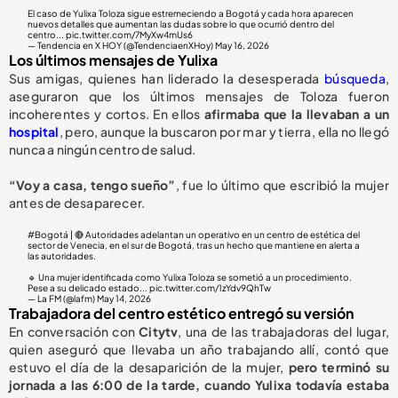
El caso de Yulixa Toloza sigue estremeciendo a Bogotá y cada hora aparecen
nuevos detalles que aumentan las dudas sobre lo que ocurrió dentro del
centro...
pic.twitter.com/7MyXw4mUs6
— Tendencia en X HOY (@TendenciaenXHoy)
May 16, 2026
Los últimos mensajes de Yulixa
Sus amigas, quienes han liderado la desesperada
búsqueda
,
aseguraron que los últimos mensajes de Toloza fueron
incoherentes y cortos. En ellos
afirmaba q
ue la llevaban a un
hospital
, pero, aunque la buscaron por mar y tierra, ella no llegó
nunca a ningún centro de salud.
“Voy a casa, tengo sueño”
, fue lo último que escribió la mujer
antes de desaparecer.
#Bogotá
| 🔴 Autoridades adelantan un operativo en un centro de estética del
sector de Venecia, en el sur de Bogotá, tras un hecho que mantiene en alerta a
las autoridades.
🔹 Una mujer identificada como Yulixa Toloza se sometió a un procedimiento.
Pese a su delicado estado...
pic.twitter.com/1zYdv9QhTw
— La FM (@lafm)
May 14, 2026
Trabajadora del centro estético entregó su versión
En conversación con
Citytv
, una de las trabajadoras del lugar,
quien aseguró que llevaba un año trabajando allí, contó que
estuvo el día de la desaparición de la mujer,
pero terminó su
jornada a las 6:00 de la tarde, cuando Yulixa todavía estaba