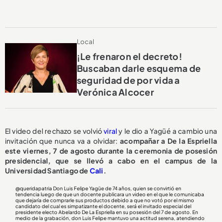
Local
¡Le frenaron el decreto!
Buscaban darle esquema de
seguridad de por vida a
Verónica Alcocer
El video del rechazo se volvió
viral
y le dio a Yagüé a cambio una
invitación que nunca va a olvidar:
acompañar a De la Espriella
este viernes, 7 de agosto durante la ceremonia de posesión
presidencial, que se llevó a cabo en el campus de la
Universidad Santiago de
Cali
.
@queridapatria
Don Luis Felipe Yagüe de 74 años, quien se convirtió en
tendencia luego de que un docente publicara un video en el que le comunicaba
que dejaría de comprarle sus productos debido a que no votó por el mismo
candidato del cual es simpatizante el docente, será el invitado especial del
presidente electo Abelardo De La Espriella en su posesión del 7 de agosto. En
medio de la grabación, don Luis Felipe mantuvo una actitud serena, atendiendo