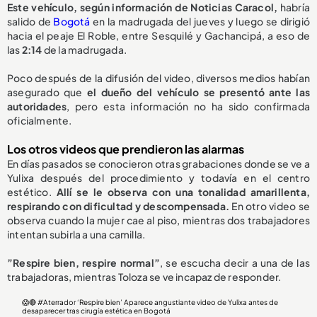
Este vehículo, según información de Noticias Caracol,
habría
salido de
Bogotá
en la madrugada del jueves y luego se dirigió
hacia el peaje El Roble, entre Sesquilé y Gachancipá, a eso de
las
2:14
de la madrugada.
Poco después de la difusión del video, diversos medios habían
asegurado que
el dueño del vehículo se presentó ante las
autoridades
, pero esta información no ha sido confirmada
oficialmente.
Los otros videos que prendieron las alarmas
En días pasados se conocieron otras grabaciones donde se ve a
Yulixa después del procedimiento y todavía en el centro
estético.
Allí se le observa con una tonalidad amarillenta,
respirando con dificultad y descompensada.
En otro video se
observa cuando la mujer cae al piso, mientras dos trabajadores
intentan subirla a una camilla.
”Respire bien, respire normal”
, se escucha decir a una de las
trabajadoras, mientras Toloza se ve incapaz de responder.
😱🔴
#Aterrador
‘Respire bien’ Aparece angustiante video de Yulixa antes de
desaparecer tras cirugía estética en Bogotá