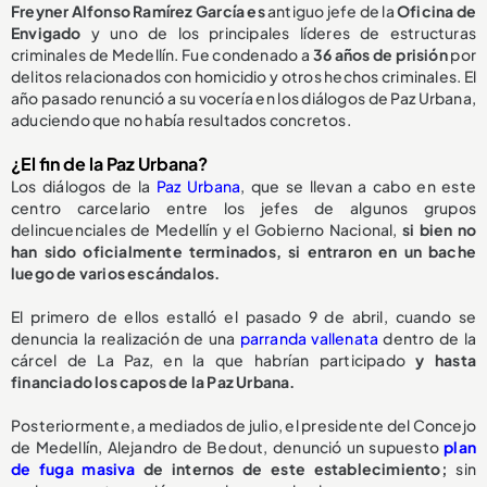
Freyner Alfonso Ramírez García es
antiguo jefe de la
Oficina de
Envigado
y uno de los principales líderes de estructuras
criminales de Medellín. Fue condenado a
36 años de prisión
por
delitos relacionados con homicidio y otros hechos criminales. El
año pasado renunció a su vocería en los diálogos de Paz Urbana,
aduciendo que no había resultados concretos.
¿El fin de la Paz Urbana?
Los diálogos de la
Paz Urbana
, que se llevan a cabo en este
centro carcelario entre los jefes de algunos grupos
delincuenciales de Medellín y el Gobierno Nacional,
si bien no
han sido oficialmente terminados, si entraron en un bache
luego de varios escándalos.
El primero de ellos estalló el pasado 9 de abril, cuando se
denuncia la realización de una
parranda vallenata
dentro de la
cárcel de La Paz, en la que habrían participado
y hasta
financiado los capos de la Paz Urbana.
Posteriormente, a mediados de julio, el presidente del Concejo
de Medellín, Alejandro de Bedout, denunció un supuesto
plan
de fuga masiva
de internos de este establecimiento;
sin