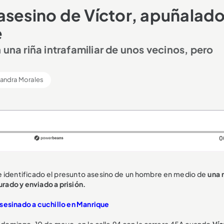
asesino de Víctor, apuñalad
e
 una riña intrafamiliar de unos vecinos, pero
jandra Morales
0
ue identificado el presunto asesino de un hombre en medio de
una r
urado y enviado a prisión.
asesinado a cuchillo en Manrique
domingo, 10 de mayo, en la calle 94 con la carrera 45A cuando
Víc