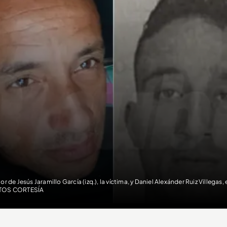
tor de Jesús Jaramillo García (izq.), la víctima, y Daniel Alexánder Ruiz Villegas,
TOS CORTESÍA