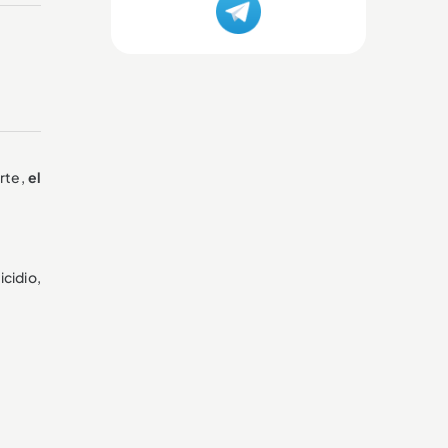
arte,
el
cidio,