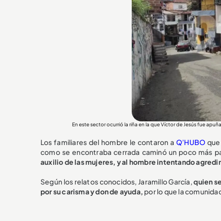
En este sector ocurrió la riña en la que Víctor de Jesús fue
Los familiares del hombre le contaron a
Q’HUBO
que 
como se encontraba cerrada caminó un poco más pa
auxilio de las mujeres, y al hombre intentando agredirl
Según los relatos conocidos, Jaramillo García,
quien s
por su carisma y don de ayuda,
por lo que la comunid