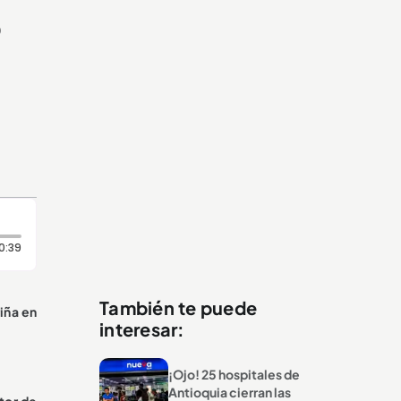
o
Duración: 39 segundos
0:39
También te puede
iña en
interesar:
¡Ojo! 25 hospitales de
Antioquia cierran las
tor de