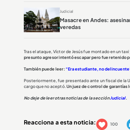
Judicial
Masacre en Andes: asesinar
veredas
Tras el ataque, Víctor de Jesús fue montado en un taxi y
presunto agresor intentó escapar pero fue retenido po
T
ambién puede leer:
“Era estudiante, no delincuente”
Posteriormente, fue presentado ante un fiscal de la U
cargo que no aceptó.
Un juez de control de garantías
N
o deje de leer otras noticias de la sección
Judicial
.
Reacciona a esta noticia:
100