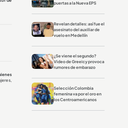
puertas a la Nueva EPS
Revelan detalles: así fue el
asesinato del auxiliar de
vuelo en Medellín
¿Se viene el segundo?
Video de Greeicy provoca
rumores de embarazo
uienes
ujeres,
Selección Colombia
femenina va por el oro en
los Centroamericanos