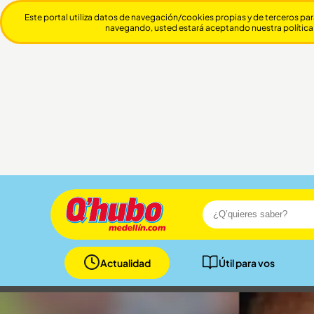
Este portal utiliza datos de navegación/cookies propias y de terceros par
navegando, usted estará aceptando nuestra política
Actualidad
Útil para vos