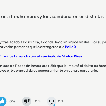
on a tres hombres y los abandonaron en distintas
 trasladado a Policlínica, a donde llegó sin signos vitales. Por su p
r varias personas que lo entregaron a la
Policía
.
: así fue la marcha por el asesinato de Marlon Rivas
nidad de Reacción Inmediata (URI) que le imputó el delito de homi
 lo cobijó con medida de aseguramiento en centro carcelario.
0%
0%
0%