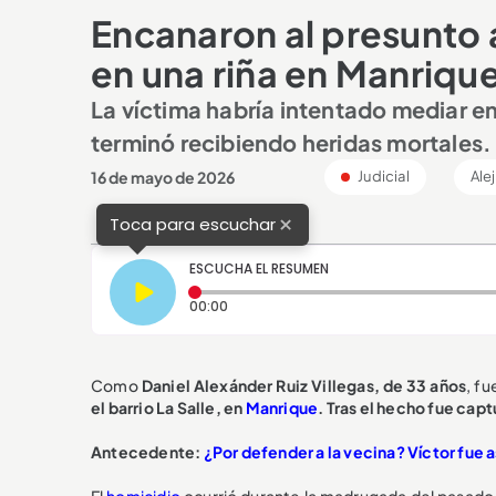
Encanaron al presunto 
en una riña en Manriqu
La víctima habría intentado mediar en
terminó recibiendo heridas mortales.
16 de mayo de 2026
Judicial
Ale
×
Toca para escuchar
ESCUCHA EL RESUMEN
Tiempo transcurrido: 0 segundos
00:00
Como
Daniel Alexánder Ruiz Villegas, de 33 años
, f
el barrio La Salle, en
Manrique
. Tras el hecho fue capt
A
ntecedente:
¿Por defender a la vecina? Víctor fue 
El
homicidio
ocurrió durante la madrugada del pasado 