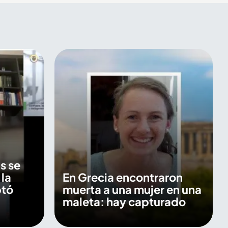
s se
 la
En Grecia encontraron
ptó
muerta a una mujer en una
maleta: hay capturado