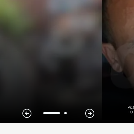
Víc
FO
1
2