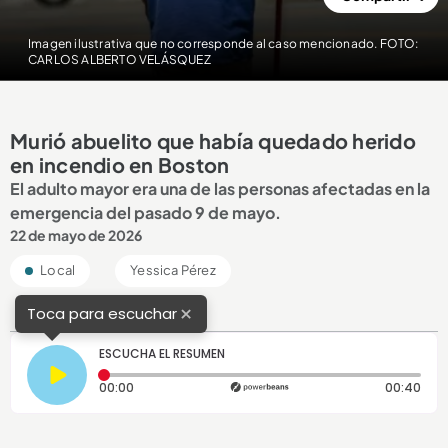
Imagen ilustrativa que no corresponde al caso mencionado. FOTO:
CARLOS ALBERTO VELÁSQUEZ
Murió abuelito que había quedado herido
en incendio en Boston
El adulto mayor era una de las personas afectadas en la
emergencia del pasado 9 de mayo.
22 de mayo de 2026
Local
Yessica Pérez
×
Toca para escuchar
ESCUCHA EL RESUMEN
Tiempo transcurrido: 0 segundos
Dura
00:00
00:40