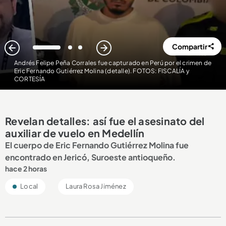
Compartir
1
2
3
Andrés Felipe Peña Corrales fue capturado en Perú por el crimen de
Eric Fernando Gutiérrez Molina (detalle). FOTOS: FISCALÍA y
CORTESÍA
Revelan detalles: así fue el asesinato del
auxiliar de vuelo en Medellín
El cuerpo de Eric Fernando Gutiérrez Molina fue
encontrado en Jericó, Suroeste antioqueño.
hace 2 horas
Local
Laura Rosa Jiménez