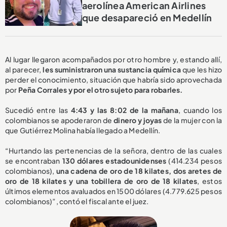
aerolínea American Airlines
que desapareció en Medellín
Al lugar llegaron acompañados por otro hombre y, estando allí,
al parecer,
les suministraron una sustancia química
que les hizo
perder el conocimiento, situación que habría sido aprovechada
por
Peña Corrales y por el otro sujeto para robarles.
Sucedió entre las
4:43 y las 8:02 de la mañana
, cuando los
colombianos se apoderaron de
dinero y joyas
de la mujer con la
que Gutiérrez Molina había llegado a Medellín.
“Hurtando las pertenencias de la señora, dentro de las cuales
se encontraban
130 dólares estadounidenses
(414.234 pesos
colombianos),
una cadena de oro de 18 kilates, dos aretes de
oro de 18 kilates y una tobillera de oro de 18 kilates
, estos
últimos elementos avaluados en 1500 dólares (4.779.625 pesos
colombianos)”, contó el fiscal ante el juez.