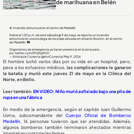
de marihuana en Belén
🚨 Incendio estructural en el centro de Medellín
Sobre la 1:00 p.m. de este sábado@ 9 de mayo se reporta un incendio
estructural en una bodega de reciclaje ubicada en el barrio Boston, en el centro
de Medellín. 🚒
Organismos de emergencia ya hacen presencia en la zona para...
pic.twitter.com/DYQhjz9UVi
— Antioquia Conecta (@AntConecta)
May 9, 2026
El hombre luchó varios días por su vida en un hospital, pero,
pese a los esfuerzos médicos,
las complicaciones le ganaron
la batalla y murió este jueves 21 de mayo en la Clínica del
Norte, en Bello.
Leer también:
EN VIDEO: Niño murió asfixiado bajo una pila de
ropa en una fábrica
En medio de la emergencia, según el capitán Juan Guillermo
Usma, subcomandante del
Cuerpo Oficial de Bomberos
Medellín
, 16 personas tuvieron que ser atendidas. Además,
algunos bomberos también terminaron afectados mientras
intentaban controlar las llamas.