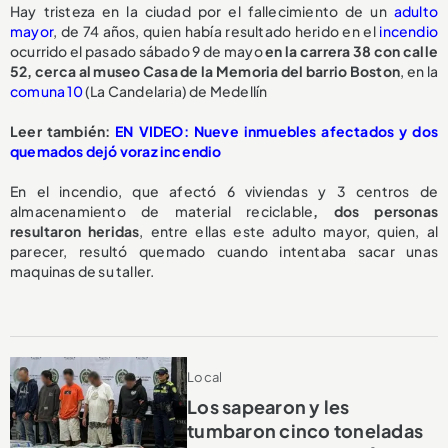
Hay tristeza en la ciudad por el fallecimiento de un
adulto
mayor
, de 74 años, quien había resultado herido en el
incendio
ocurrido el pasado sábado 9 de mayo
en la carrera 38 con calle
52, cerca al museo Casa de la Memoria del barrio Boston
, en la
comuna 10
(La Candelaria) de Medellín
Leer también:
EN VIDEO: Nueve inmuebles afectados y dos
quemados dejó voraz incendio
En el incendio, que afectó 6 viviendas y 3 centros de
almacenamiento de material reciclable
, dos personas
resultaron heridas
, entre ellas este adulto mayor, quien, al
parecer, resultó quemado cuando intentaba sacar unas
maquinas de su taller.
Local
Los sapearon y les
tumbaron cinco toneladas