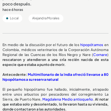
poco después.
hace 6 horas
Local
Alejandra Morales
En medio de la discusión por el futuro de los
hipopótamos
en
Colombia, médicos veterinarios de la Corporación Autónoma
Regional de las Cuencas de los Ríos Negro y Nare (
Cornare
)
rescataron y atendieron a una cría recién nacida de esta
especie que estaba a punto de morir.
A
ntecedente:
Multimillonario de la India ofreció llevarse a 80
hipopótamos a su reserva natural
El pequeño hipopótamo fue hallado, inicialmente, atrapado
entre unos arbustos por pescadores del corregimiento La
Sierra, de Puerto Nare,
Magdalena Medio antioqueño
.
Al notar
que estaba solo y desorientado, lo llevaron hasta su vivienda,
donde contactaron a las autoridades.