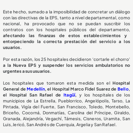
Este hecho, sumado a la imposibilidad de concretar un diálogo
con las directivas de la EPS, tanto a nivel departamental, como
nacional, ha provocado que no se puedan suscribir los
contratos con los hospitales públicos del departamento,
afectando las finanzas de estos establecimientos y
entorpeciendo la correcta prestación del servicio a los
usuarios.
Por esta razón, los 25 hospitales decidieron ‘cortarle el chorro’
a la Nueva EPS y suspender los servicios ambulatorios no
urgentes a sus usuarios.
Los hospitales que tomaron esta medida son el
Hospital
General de
Medellín
, el Hospital Marco Fidel Suarez de
Bello
,
el Hospital San Rafael de
Itagüí
,
y los hospitales de los
municipios de La Estrella, Pueblorrico, Angelópolis, Tarso, La
Pintada, Vigía del Fuerte, San Francisco, Toledo, Montebello,
Briceño, Cocorná, Donmatías, Carolina del Príncipe, Giraldo,
Granada, Alejandría, Vegachí, Támesis, Cisneros, Uramita, San
Luis, Jericó, San Andrés de Cuerquia, Argelia y San Rafael.