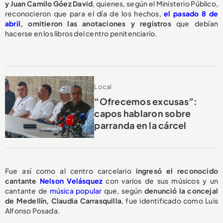
y Juan Camilo Góez David
, quienes, según el Ministerio Público,
reconocieron que para el día de los hechos,
el pasado 8 de
abril
,
omitieron las anotaciones y registros
que debían
hacerse en los libros del centro penitenciario.
Local
“Ofrecemos excusas”:
capos hablaron sobre
parranda en la cárcel
Fue así como al centro carcelario
ingresó el reconocido
cantante
Nelson Velásquez
con varios de sus músicos y un
cantante de
música popular
que, según
denunció la concejal
de Medellín, Claudia Carrasquilla
, fue identificado como Luis
Alfonso Posada.