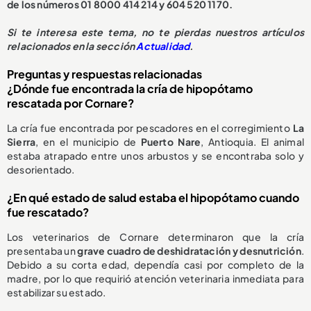
de los números 01 8000 414 214 y 604 520 1170.
S
i te interesa este tema, no te pierdas nuestros artículos
relacionados en la sección
Actualidad
.
Preguntas y respuestas relacionadas
¿Dónde fue encontrada la cría de hipopótamo
rescatada por Cornare?
La cría fue encontrada por pescadores en el corregimiento
La
Sierra
, en el municipio de
Puerto Nare
, Antioquia. El animal
estaba atrapado entre unos arbustos y se encontraba solo y
desorientado.
¿En qué estado de salud estaba el hipopótamo cuando
fue rescatado?
Los veterinarios de Cornare determinaron que la cría
presentaba un
grave cuadro de deshidratación y desnutrición
.
Debido a su corta edad, dependía casi por completo de la
madre, por lo que requirió atención veterinaria inmediata para
estabilizar su estado.