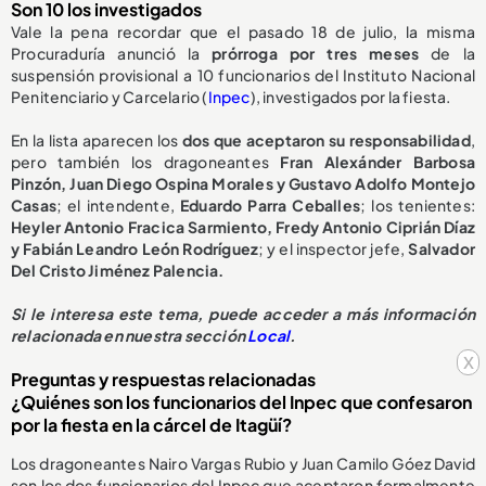
Son 10 los investigados
Vale la pena recordar que el pasado 18 de julio, la misma
Procuraduría anunció la
prórroga por tres meses
de la
suspensión provisional a 10 funcionarios del Instituto Nacional
Penitenciario y Carcelario (
Inpec
), investigados por la fiesta.
En la lista aparecen los
dos que aceptaron su responsabilidad
,
pero también los dragoneantes
Fran Alexánder Barbosa
Pinzón, Juan Diego Ospina Morales y Gustavo Adolfo Montejo
Casas
; el intendente,
Eduardo Parra Ceballes
; los tenientes:
Heyler Antonio Fracica Sarmiento, Fredy Antonio Ciprián Díaz
y Fabián Leandro León Rodríguez
; y el inspector jefe,
Salvador
Del Cristo Jiménez Palencia.
Si le interesa este tema, puede acceder a más información
relacionada en nuestra sección
Local
.
x
Preguntas y respuestas relacionadas
¿Quiénes son los funcionarios del Inpec que confesaron
por la fiesta en la cárcel de Itagüí?
Los dragoneantes Nairo Vargas Rubio y Juan Camilo Góez David
son los dos funcionarios del Inpec que aceptaron formalmente