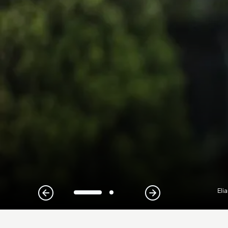
Eli
1
2