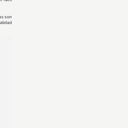
as son
alidad