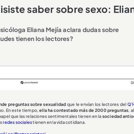
siste saber sobre sexo: Elia
sicóloga Eliana Mejía aclara dudas sobre
des tienen los lectores?
0
onde preguntas sobre sexualidad
que le envían los lectores del
Q’
ano. En este tiempo,
ella ha contestado más de 2000 preguntas
, 
papel que las relaciones sentimentales tienen en la
sociedad anti
as
redes sociales
tienen en la vida cotidiana.
aré’ en ‘Protagonistas’