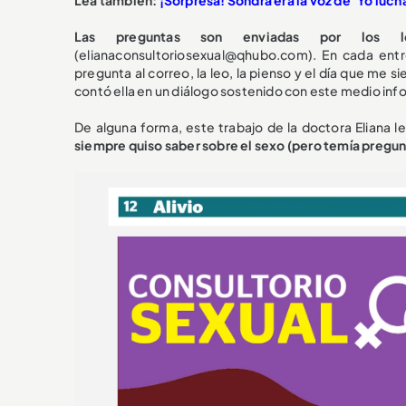
Las preguntas son enviadas por los l
(elianaconsultoriosexual@qhubo.com). En cada ent
pregunta al correo, la leo, la pienso y el día que me s
contó ella en un diálogo sostenido con este medio inf
De alguna forma, este trabajo de la doctora Eliana le 
siempre quiso saber sobre el sexo (pero temía pregun