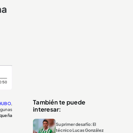
na
Duración: 50 segundos
0:50
También te puede
HUBO
,
interesar:
algunas
oqueña
Su primer desafío: El
técnico Lucas González