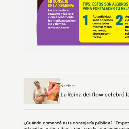
Nacional
La Reina del flow celebró l
¿Cuándo comenzó esta consejería pública?
“Empezó
educativo: aclarar dudas para que las personas estuv