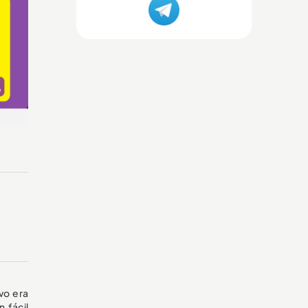
vo era
 fácil