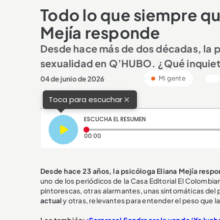
Todo lo que siempre qui
Mejía responde
Desde hace más de dos décadas, la p
sexualidad en Q’HUBO. ¿Qué inquietu
04 de junio de 2026
Mi gente
×
Toca para escuchar
ESCUCHA EL RESUMEN
Tiempo transcurrido: 0 segundos
00:00
Desde hace 23 años, la psicóloga Eliana Mejía resp
uno de los periódicos de la Casa Editorial El Colombi
pintorescas, otras alarmantes, unas sintomáticas del 
actual
y otras, relevantes para entender el peso que l
Lea también:
¡Sorpresa! Sondra era la voz de ‘Yo luch