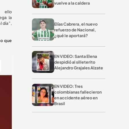
vuelve a la caldera
 ello
ega la
l día”,
Elías Cabrera, el nuevo
refuerzo de Nacional,
¿qué le aportará?
lo que
EN VIDEO: Santa Elena
despidió al silleterito
Alejandro Grajales Alzate
EN VIDEO: Tres
colombianas fallecieron
en accidente aéreo en
Brasil