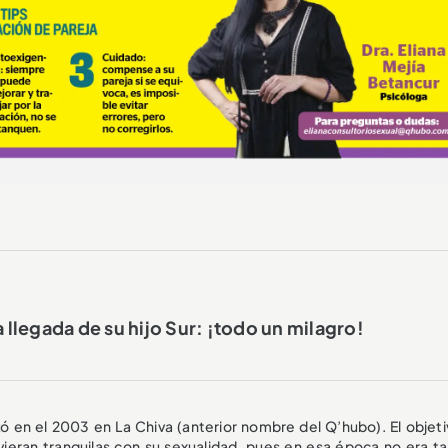
a llegada de su hijo Sur: ¡todo un milagro!
 en el 2003 en La Chiva (anterior nombre del Q’hubo). El objeti
ieran tranquilas con su sexualidad, pues en esa época no era tan