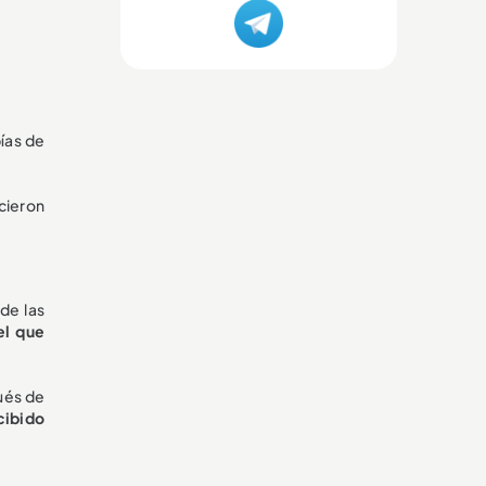
ías de
cieron
de las
el que
ués de
cibido