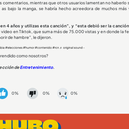
os comentarios, mientras que otros usuarios lamentan no haberlo 
e as bajo la manga, se habría hecho acreedora de muchos más 
 en 4 años y utilizas esta canción”, y “esta debió ser la canción
 video en Tiktok, que suma más de 75.000 vistas y en donde la fel
orir de hambre”, le dijeron.
bia
#elecciones
#humor
#contenido
#rcn
♬ original sound -
orprendido como nosotros?
sección de
Entretenimiento
.
0%
0%
0%