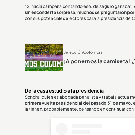
“Si hacía campaña contando eso, de seguro ganaba”, d
sin esconder la sorpresa, muchos se preguntaron por 
con sus potenciales electores para la presidencia de 
Selección Colombia
¡A ponernos la camiseta! ¿
De la casa estudio a la presidencia
Sondra, quien es abogada penalista y trabaja actual
primera vuelta presidencial del pasado 31 de mayo, 
la tienen, probablemente, pensando en continuar con su 