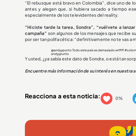
“El rebusque está bravo en Colombia”, dice uno de l
antes y alegan que, si hubiera sacado a tiempo es
especialmente de los televidentes del reality.
“Hiciste tarde la tarea, Sondra”, “vuélvete a lanzar
campaña”
son algunos de los mensajes que recibe su
por ser tan polifacética: “definitivamente no te vas a m
@andyypunto
Todo este país es demasiado wtffff
#colom
andyypunto
Y usted, ¿ya sabía este dato de Sondra, o está tan s
Encuentre más información de su interés en nuestra 
Reacciona a esta noticia:
0%