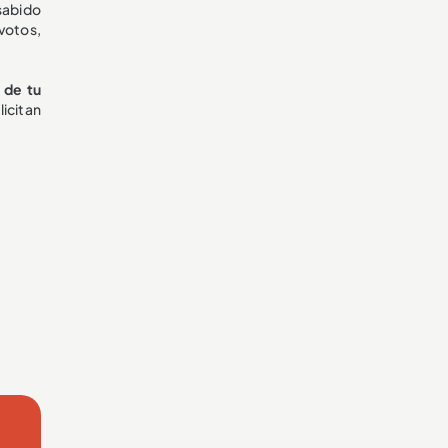
sabido
votos,
 de tu
icitan