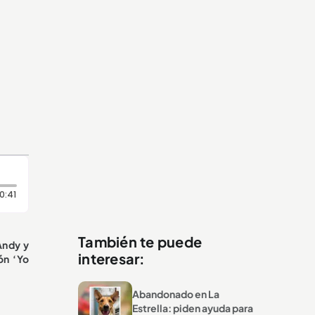
Duración: 41 segundos
0:41
También te puede
Andy y
interesar:
ón ‘Yo
Abandonado en La
Estrella: piden ayuda para