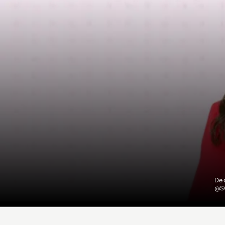
De 
@S