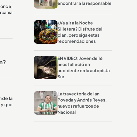
encontrar a la responsable
donde,
rcanía
¿Va a ir a la Noche
Silletera? Disfrute del
plan, pero siga estas
recomendaciones
EN VIDEO: Joven de 16
ón?
años falleció en
accidente en la autopista
Sur
La trayectoria de Ian
n de la
Poveda y Andrés Reyes,
, y que
nuevos refuerzos de
Nacional