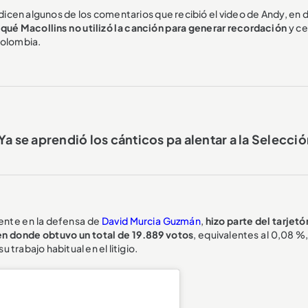
icen algunos de los comentarios que recibió el video de Andy, en 
qué Macollins no utilizó la canción para generar recordación
y ce
Colombia.
Ya se aprendió los cánticos pa alentar a la Selecci
mente en la defensa de
David Murcia Guzmán
,
hizo parte del tarjetó
en donde obtuvo un total de 19.889 votos
, equivalentes al 0,08 %
trabajo habitual en el litigio.