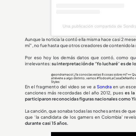
Una publicación compartida de Sondr
Aunque la noticia la contó ella misma hace casi 2 mese
mí”, no fue hasta que otros creadores de contenido la
Por eso hoy los demás datos que contó, como que 
irrelevantes:
su interpretación de ‘Yo lucharé’ es de l
@sondramacol
¿Ya conocías estas 8 cosas sobre mí? 👀 Q
atrévete a algo distinto, vamos
#TodosALaCasaDeNariño
Styles
En el fragmento del video se ve a
Sondra
en un escen
canciones más recordadas del año 2012, pues
es la
participaron reconocidas figuras nacionales como Y
La canción, que sonaba todas las noches antes de qu
que ‘la candidata de los gamers en Colombia’ revel
durante casi 15 años.