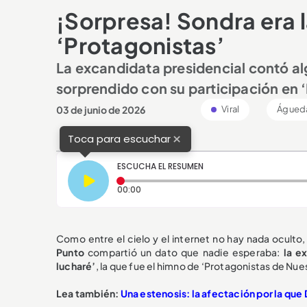
¡Sorpresa! Sondra era l
‘Protagonistas’
La excandidata presidencial contó al
sorprendido con su participación en 
03 de junio de 2026
Viral
Águeda
×
Toca para escuchar
ESCUCHA EL RESUMEN
Tiempo transcurrido: 0 segundos
00:00
Como entre el cielo y el internet no hay nada oculto
Punto
compartió un dato que nadie esperaba:
la e
lucharé’
, la que fue el himno de ‘Protagonistas de Nues
Lea también:
Una estenosis: la afectación por la que