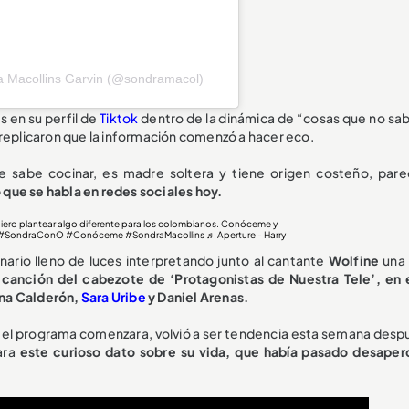
a Macollins Garvin (@sondramacol)
s en su perfil de
Tiktok
dentro de la dinámica de “cosas que no sab
 replicaron que la información comenzó a hacer eco.
sabe cocinar, es madre soltera y tiene origen costeño, pare
o que se habla en redes sociales hoy.
uiero plantear algo diferente para los colombianos. Conóceme y
#SondraConO
#Conóceme
#SondraMacollins
♬ Aperture - Harry
ario lleno de luces interpretando junto al cantante
Wolfine
una 
 canción del cabezote de ‘Protagonistas de Nuestra Tele’, en 
ina Calderón,
Sara Uribe
y Daniel Arenas.
e el programa comenzara, volvió a ser tendencia esta semana desp
ara
este curioso dato sobre su vida, que había pasado desaper