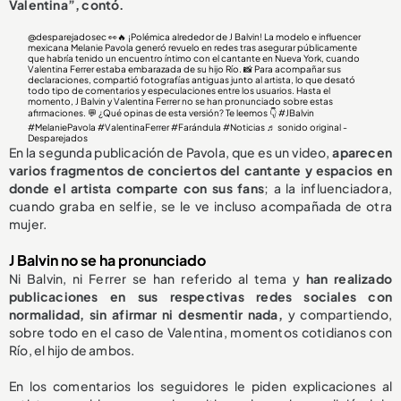
Valentina”, contó.
@desparejadosec
👀🔥 ¡Polémica alrededor de J Balvin! La modelo e influencer
mexicana Melanie Pavola generó revuelo en redes tras asegurar públicamente
que habría tenido un encuentro íntimo con el cantante en Nueva York, cuando
Valentina Ferrer estaba embarazada de su hijo Río. 📸 Para acompañar sus
declaraciones, compartió fotografías antiguas junto al artista, lo que desató
todo tipo de comentarios y especulaciones entre los usuarios. Hasta el
momento, J Balvin y Valentina Ferrer no se han pronunciado sobre estas
afirmaciones. 💬 ¿Qué opinas de esta versión? Te leemos 👇
#JBalvin
#MelaniePavola
#ValentinaFerrer
#Farándula
#Noticias
♬ sonido original -
Desparejados
En la segunda publicación de Pavola, que es un video,
aparecen
varios fragmentos de conciertos del cantante y espacios en
donde el artista comparte con sus fans
; a la influenciadora,
cuando graba en selfie, se le ve incluso acompañada de otra
mujer.
J Balvin no se ha pronunciado
Ni Balvin, ni Ferrer se han referido al tema y
han realizado
publicaciones en sus respectivas redes sociales con
normalidad, sin afirmar ni desmentir nada,
y compartiendo,
sobre todo en el caso de Valentina, momentos cotidianos con
Río, el hijo de ambos.
En los comentarios los seguidores le piden explicaciones al