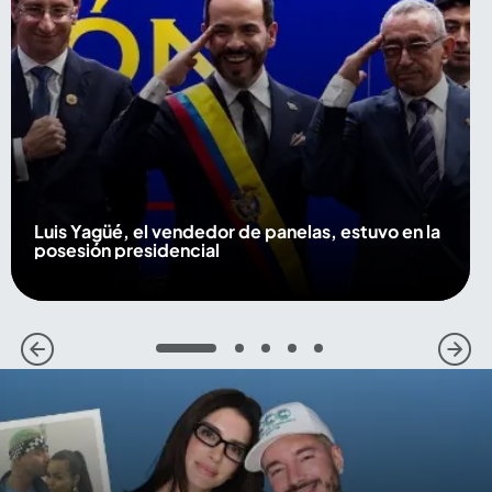
Luis Yagüé, el vendedor de panelas, estuvo en la
posesión presidencial
1
2
3
4
5