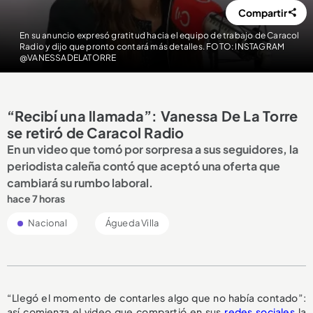
Compartir
En su anuncio expresó gratitud hacia el equipo de trabajo de Caracol
Radio y dijo que pronto contará más detalles. FOTO: INSTAGRAM
@VANESSADELATORRE
“Recibí una llamada”: Vanessa De La Torre
se retiró de Caracol Radio
En un video que tomó por sorpresa a sus seguidores, la
periodista caleña contó que aceptó una oferta que
cambiará su rumbo laboral.
hace 7 horas
Nacional
Águeda Villa
“Llegó el momento de contarles algo que no había contado”:
así comienza el video que compartió en sus
redes sociales
la