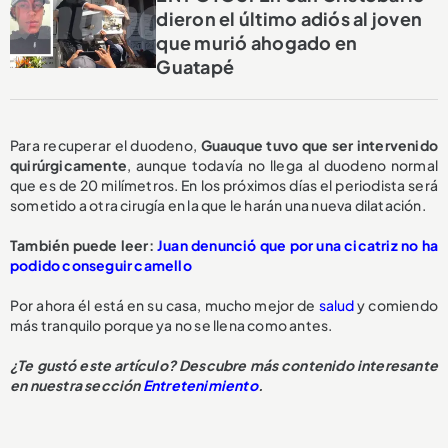
dieron el último adiós al joven
que murió ahogado en
Guatapé
Para recuperar el duodeno,
Guauque tuvo que ser intervenido
quirúrgicamente
, aunque todavía no llega al duodeno normal
que es de 20 milímetros. En los próximos días el periodista será
sometido a otra cirugía en la que le harán una nueva dilatación.
También puede leer:
Juan denunció que por una cicatriz no ha
podido conseguir camello
Por ahora él está en su casa, mucho mejor de
salud
y comiendo
más tranquilo porque ya no se llena como antes.
¿Te gustó este artículo? Descubre más contenido interesante
en nuestra sección
Entretenimiento
.