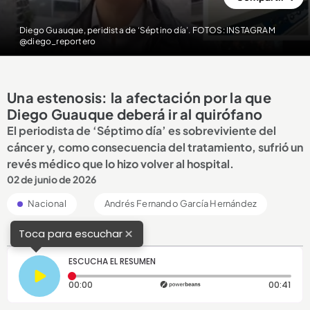
Diego Guauque, peridista de ‘Séptino día’. FOTOS: INSTAGRAM
@diego_reportero
Una estenosis: la afectación por la que
Diego Guauque deberá ir al quirófano
El periodista de ‘Séptimo día’ es sobreviviente del
cáncer y, como consecuencia del tratamiento, sufrió un
revés médico que lo hizo volver al hospital.
02 de junio de 2026
Nacional
Andrés Fernando García Hernández
×
Toca para escuchar
ESCUCHA EL RESUMEN
Tiempo transcurrido: 0 segundos
Dura
00:00
00:41