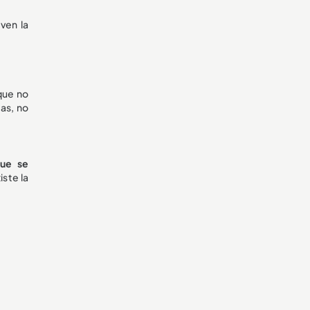
ven la
que no
as, no
que se
iste la