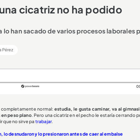
una cicatriz no ha podido
a lo han sacado de varios procesos laborales 
.
a Pérez
0
ida completamente normal:
estudia, le gusta caminar, va al gimnasi
s en peso plano
. Pero una cicatriz en el pecho le estaría cerrando 
r que no sirve pa
trabajar
.
, lo desnudaron y lo presionaron antes de caer al embalse