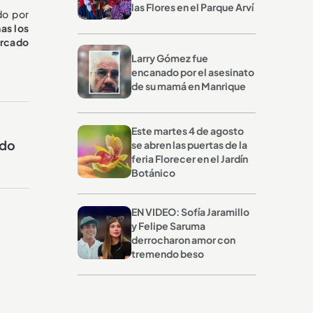
las Flores en el Parque Arví
do por
as los
arcado
Larry Gómez fue
encanado por el asesinato
de su mamá en Manrique
Este martes 4 de agosto
ndo
se abren las puertas de la
feria Florecer en el Jardín
Botánico
EN VIDEO: Sofía Jaramillo
y Felipe Saruma
derrocharon amor con
tremendo beso