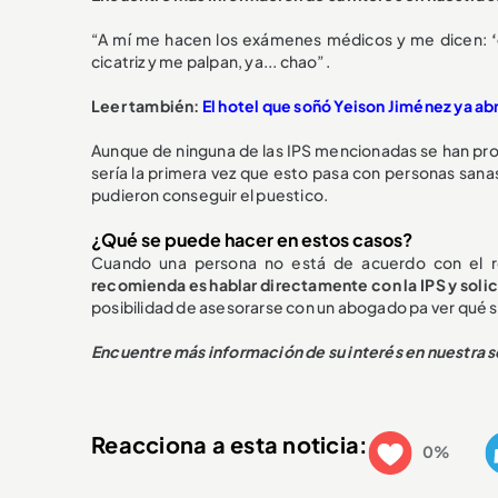
“A mí me hacen los exámenes médicos y me dicen:
cicatriz y me palpan, ya... chao”.
Leer también:
El hotel que soñó Yeison Jiménez ya ab
Aunque de ninguna de las IPS mencionadas se han pron
sería la primera vez que esto pasa con personas sanas
pudieron conseguir el puestico.
¿Qué se puede hacer en estos casos?
Cuando una persona no está de acuerdo con el r
recomienda es hablar directamente con la IPS y solicit
posibilidad de asesorarse con un abogado pa ver qué se 
Encuentre más información de su interés en nuestra 
Reacciona a esta noticia:
0%