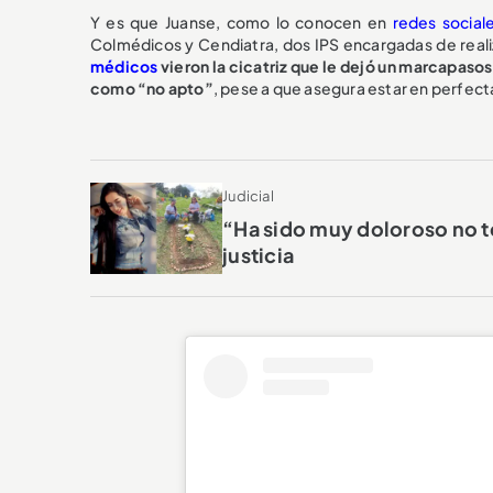
Y es que Juanse, como lo conocen en
redes social
Colmédicos y Cendiatra, dos IPS encargadas de reali
médicos
vieron la cicatriz que le dejó un marcapaso
como “no apto”
, pese a que asegura estar en perfect
Judicial
“Ha sido muy doloroso no t
justicia