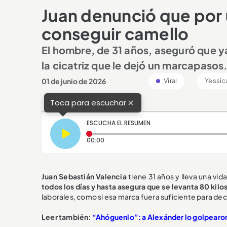
Juan denunció que por 
conseguir camello
El hombre, de 31 años, aseguró que y
la cicatriz que le dejó un marcapasos
01 de junio de 2026
Viral
Yessic
×
Toca para escuchar
ESCUCHA EL RESUMEN
Tiempo transcurrido: 0 segundos
00:00
Juan Sebastián Valencia
tiene 31 años y lleva una v
todos los días y hasta asegura que se levanta 80 kilo
laborales, como si esa marca fuera suficiente para deci
Leer también:
“Ahóguenlo”: a Alexánder lo golpearon