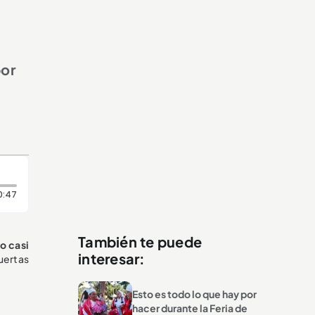
por
Duración: 47 segundos
0:47
También te puede
o casi
interesar:
puertas
Esto es todo lo que hay por
hacer durante la Feria de