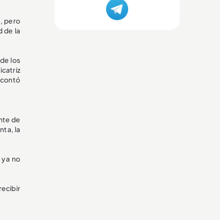
, pero
d de la
de los
catriz
 contó
nte de
nta, la
 ya no
recibir