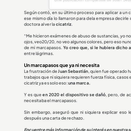
Según contó, en su último proceso para aplicar a un 
ese mismo día lo llamaron para dela empresa decirle q
doctora al ver la
cicatriz
.
“Me hicieron exámenes de abuso de sustancias, yo n
ojos, veo20/20, no veo algunos colores, pero eso nunc
de mi marcapasos.
Yo creo que, si le hubiera dicho
entre lágrimas.
Un marcapasos que ya ni necesita
La frustración de
Juan Sebastián
, quien fue operado 
trabajos que ni siquiera requieren fuerza física, casos
cicatriz ya es solo eso:
una marca.
Y es que
en 2020 el dispositivo se dañó
, pero, de a
necesitaba el marcapasos.
Sin embargo, aseguró que ni siquiera explicar eso l
después una carta de rechazo.
Encuentre más información de su interés en nuestra 