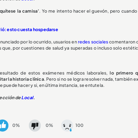
‘quítese la camisa’
. Yo me intento hacer el guevón, pero cuando 
rió: esto cuesta hospedarse
unciado por lo ocurrido, usuarios en
redes sociales
comentaron 
 que, por cuestiones de salud ya superadas o incluso solo estétic
esultado de estos exámenes médicos laborales,
lo primero 
ar la historia clínica
. Pero si no se logra resolver nada, también ex
puede hacer y si, en última instancia, se entutela.
sección de
Local
.
0%
0%
100