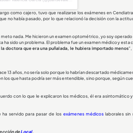
cargo como cajero, tuvo que realizarse los exámenes en Cendiatra
ue no había pasado, por lo que relacionó la decisión con la actitu
o meto nada. Me hicieron un examen optométrico, yo soy operado 
a ha sido un problema. El problema fue un examen médico y esta ci
 a la doctora que era una puñalada, le hubiera importado menos
”,
hace 13 años, no sería solo porque lo habrían descartado médicame
 en los que hasta podría ser más entendible, sino porque, según cue
cuerdo con lo que le explicaron los médicos, él era asintomático y
e ha servido para pasar de los
exámenes médicos
laborales sin 
sección de
Local
.