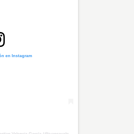
ión en Instagram
Una publicación compartida de Juan Sebastian Valencia García (@juansevalenciag)