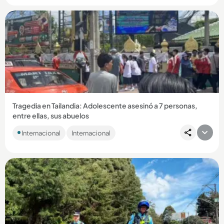
Compartir Noticia
Tragedia en Tailandia: Adolescente asesinó a 7 personas,
entre ellas, sus abuelos
El responsable es un adolescente de apenas 14 años. El
Internacional
Internacional
hecho ocurrió en Bangkok y dejó más de 30 personas
heridas....
Compartir Noticia