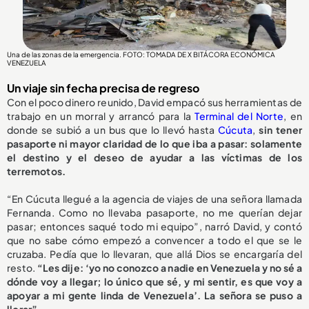
Una de las zonas de la emergencia. FOTO: TOMADA DE X BITÁCORA ECONÓMICA
VENEZUELA
Un viaje sin fecha precisa de regreso
Con el poco dinero reunido, David empacó sus herramientas de
trabajo en un morral y arrancó para la
Terminal del Norte
, en
donde se subió a un bus que lo llevó hasta
Cúcuta
,
sin tener
pasaporte ni mayor claridad de lo que iba a pasar: solamente
el destino y el deseo de ayudar a las víctimas de los
terremotos.
“En Cúcuta llegué a la agencia de viajes de una señora llamada
Fernanda. Como no llevaba pasaporte, no me querían dejar
pasar; entonces saqué todo mi equipo”, narró David, y contó
que no sabe cómo empezó a convencer a todo el que se le
cruzaba. Pedía que lo llevaran, que allá Dios se encargaría del
resto.
“Les dije: ‘yo no conozco a nadie en Venezuela y no sé a
dónde voy a llegar; lo único que sé, y mi sentir, es que voy a
apoyar a mi gente linda de Venezuela’. La señora se puso a