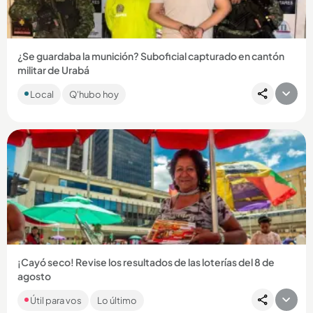
¿Se guardaba la munición? Suboficial capturado en cantón
militar de Urabá
El militar habría facilitado la pérdida cartuchos, granadas y
Local
Q'hubo hoy
otros elementos de uso privativo de las Fuerzas Militares
cuando...
Compartir Noticia
¡Cayó seco! Revise los resultados de las loterías del 8 de
agosto
Como cada día, en Q’HUBO le traemos los resultados de los
Útil para vos
Lo último
chances y loterías que jugaron en el país. Revise si ganó