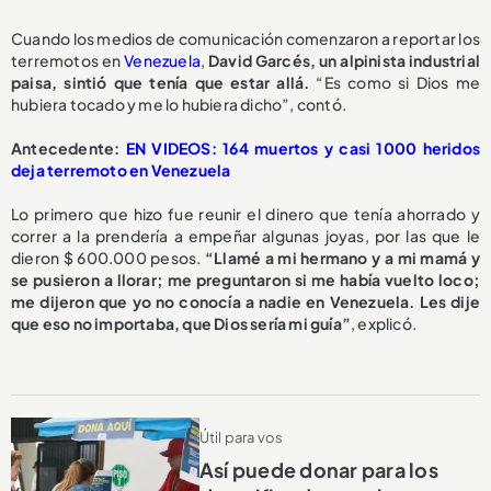
Cuando los medios de comunicación comenzaron a reportar los
terremotos en
Venezuela
,
David Garcés, un alpinista industrial
paisa, sintió que tenía que estar allá.
“Es como si Dios me
hubiera tocado y me lo hubiera dicho”, contó.
Antecedente:
EN VIDEOS: 164 muertos y casi 1000 heridos
deja terremoto en Venezuela
Lo primero que hizo fue reunir el dinero que tenía ahorrado y
correr a la prendería a empeñar algunas joyas, por las que le
dieron $ 600.000 pesos.
“Llamé a mi hermano y a mi mamá y
se pusieron a llorar; me preguntaron si me había vuelto loco;
me dijeron que yo no conocía a nadie en Venezuela. Les dije
que eso no importaba, que Dios sería mi guía”
, explicó.
Útil para vos
Así puede donar para los