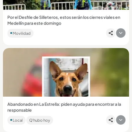
Por el Desfile de Silleteros, estos serán los cierres viales en
Medellín para este domingo
Movilidad
Compartir Noticia
Abandonado en La Estrella: piden ayuda para encontrar a la
responsable
Una mujer llegó en un carro rojo hasta las afueras de la
Local
Q'hubo hoy
perrera municipal y lo amarró a una reja. ...