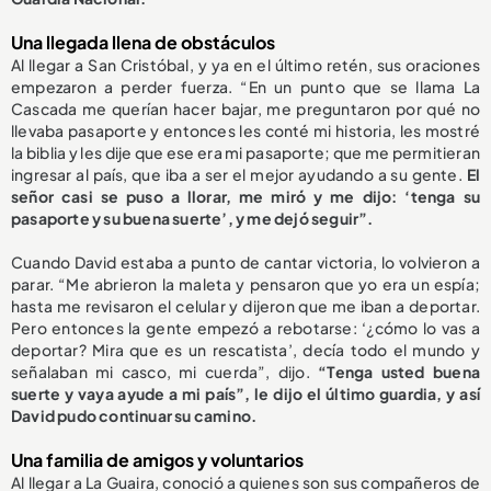
Una llegada llena de obstáculos
Al llegar a San Cristóbal, y ya en el último retén, sus oraciones
empezaron a perder fuerza. “En un punto que se llama La
Cascada me querían hacer bajar, me preguntaron por qué no
llevaba pasaporte y entonces les conté mi historia, les mostré
la biblia y les dije que ese era mi pasaporte; que me permitieran
ingresar al país, que iba a ser el mejor ayudando a su gente.
El
señor casi se puso a llorar, me miró y me dijo: ‘tenga su
pasaporte y su buena suerte’, y me dejó seguir”.
Cuando David estaba a punto de cantar victoria, lo volvieron a
parar. “Me abrieron la maleta y pensaron que yo era un espía;
hasta me revisaron el celular y dijeron que me iban a deportar.
Pero entonces la gente empezó a rebotarse: ‘¿cómo lo vas a
deportar? Mira que es un rescatista’, decía todo el mundo y
señalaban mi casco, mi cuerda”, dijo.
“Tenga usted buena
suerte y vaya ayude a mi país”, le dijo el último guardia, y así
David pudo continuar su camino.
Una familia de amigos y voluntarios
Al llegar a La Guaira, conoció a quienes son sus compañeros de