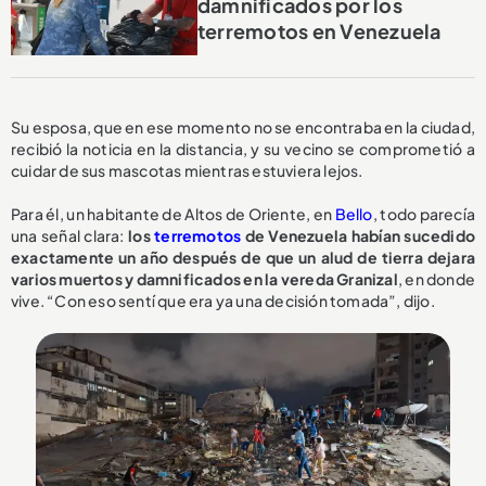
damnificados por los
terremotos en Venezuela
Su esposa, que en ese momento no se encontraba en la ciudad,
recibió la noticia en la distancia, y su vecino se comprometió a
cuidar de sus mascotas mientras estuviera lejos.
Para él, un habitante de Altos de Oriente, en
Bello
, todo parecía
una señal clara:
los
terremotos
de Venezuela habían sucedido
exactamente un año después de que un alud de tierra dejara
varios muertos y damnificados en la vereda Granizal
, en donde
vive. “Con eso sentí que era ya una decisión tomada”, dijo.