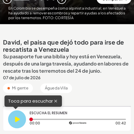
1
2
3
4
5
En Colombia se desempeña como alpinista industrial; en Venezuela
ha ayudado a remover escombros y repartir ayudas a los afectados
por los terremotos. FOTO: CORTESÍA
David, el paisa que dejó todo para irse de
rescatista a Venezuela
Su pasaporte fue una biblia y hoy está en Venezuela,
después de una larga travesía, ayudando en labores de
rescate tras los terremotos del 24 de junio.
07 de julio de 2026
Mi gente
Águeda Villa
×
Toca para escuchar
ESCUCHA EL RESUMEN
Tiempo transcurrido: 0 segundos
Dura
00:00
00:42