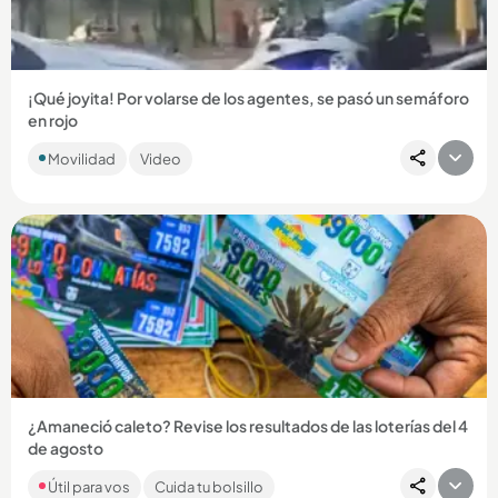
Compartir Noticia
¡Qué joyita! Por volarse de los agentes, se pasó un semáforo
en rojo
La Secretaría de Movilidad reportó la inmovilización de un
Movilidad
Video
vehículo que fue descubierto circulando por el carril
exclusivo...
Compartir Noticia
¿Amaneció caleto? Revise los resultados de las loterías del 4
de agosto
Encuentre aquí los números ganadores por las loterías de la
Útil para vos
Cuida tu bolsillo
Cruz Roja y Huila, por MiLoto y por los tradicionales chances....