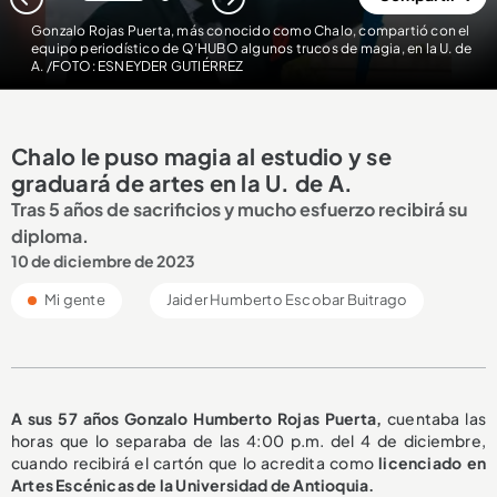
1
2
Gonzalo Rojas Puerta, más conocido como Chalo, compartió con el
equipo periodístico de Q’HUBO algunos trucos de magia, en la U. de
A. /FOTO: ESNEYDER GUTIÉRREZ
Chalo le puso magia al estudio y se
graduará de artes en la U. de A.
Tras 5 años de sacrificios y mucho esfuerzo recibirá su
diploma.
10 de diciembre de 2023
Mi gente
Jaider Humberto Escobar Buitrago
A sus 57 años Gonzalo Humberto Rojas Puerta,
cuentaba las
horas que lo separaba de las 4:00 p.m. del 4 de diciembre,
cuando recibirá el cartón que lo acredita como
licenciado en
Artes Escénicas de la Universidad de Antioquia.