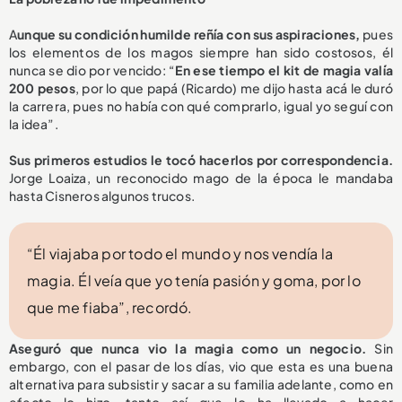
A
unque su condición humilde reñía con sus aspiraciones,
pues
los elementos de los magos siempre han sido costosos, él
nunca se dio por vencido: “
En ese tiempo el kit de magia valía
200 pesos
, por lo que papá (Ricardo) me dijo hasta acá le duró
la carrera, pues no había con qué comprarlo, igual yo seguí con
la idea”.
Sus primeros estudios le tocó hacerlos por correspondencia.
Jorge Loaiza, un reconocido mago de la época le mandaba
hasta Cisneros algunos trucos.
“Él viajaba por todo el mundo y nos vendía la
magia. Él veía que yo tenía pasión y goma, por lo
que me fiaba”, recordó.
Aseguró que nunca vio la magia como un negocio.
Sin
embargo, con el pasar de los días, vio que esta es una buena
alternativa para subsistir y sacar a su familia adelante, como en
efecto lo hizo, tanto así que lo ha llevado a hacer