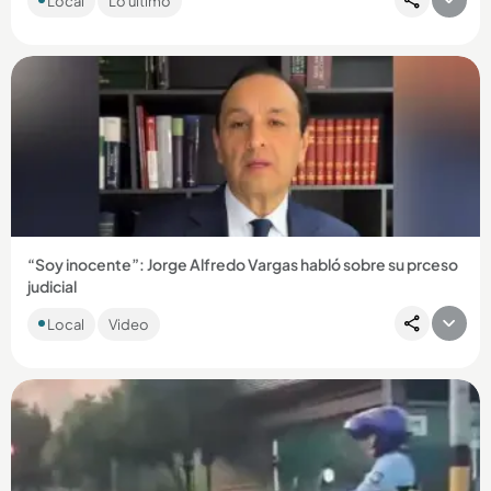
Local
Lo último
omitido anotaciones y registros en los libros de la cárcel de
máxima...
Compartir Noticia
“Soy inocente”: Jorge Alfredo Vargas habló sobre su prceso
judicial
El periodista afirmó que la justicia es la que tiene la última
Local
Video
palabra, pero reiteró que defenderá su inocencia. ...