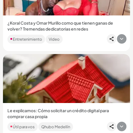
¿Koral Costa y Omar Murillo como que tienen ganas de
volver? Tremendas dedicatorias en redes
Después de casi 20 años de relación, la pareja anunció hace
Entretenimiento
Video
varios meses que habían terminado. ...
Compartir Noticia
Le explicamos: Cómo solicitar un crédito digital para
comprar casa propia
Le contamos cómo. FNA creó ‘Crédito digital’ para que deje
Útil para vos
Qhubo Medellín
las filas a la hora de tramitar créditos de vivienda. ...