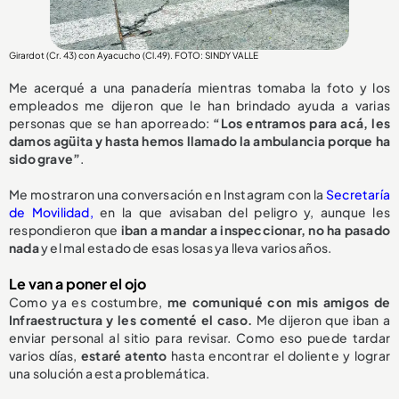
Girardot (Cr. 43) con Ayacucho (Cl.49). FOTO: SINDY VALLE
Me acerqué a una panadería mientras tomaba la foto y los
empleados me dijeron que le han brindado ayuda a varias
personas que se han aporreado:
“Los entramos para acá, les
damos agüita y hasta hemos llamado la ambulancia porque ha
sido grave”
.
Me mostraron una conversación en Instagram con la
Secretaría
de Movilidad,
en la que avisaban del peligro y, aunque les
respondieron que
iban a mandar a inspeccionar, no ha pasado
nada
y el mal estado de esas losas ya lleva varios años.
Le van a poner el ojo
Como ya es costumbre,
me comuniqué con mis amigos de
Infraestructura y les comenté el caso.
Me dijeron que iban a
enviar personal al sitio para revisar. Como eso puede tardar
varios días,
estaré atento
hasta encontrar el doliente y lograr
una solución a esta problemática.