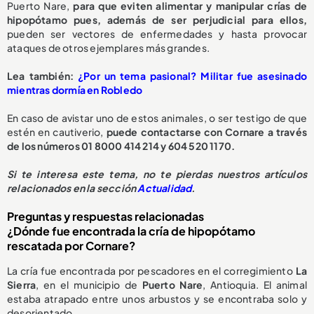
Puerto Nare,
para que eviten alimentar y manipular crías de
hipopótamo pues, además de ser perjudicial para ellos,
pueden ser vectores de enfermedades y hasta provocar
ataques de otros ejemplares más grandes.
L
ea también:
¿Por un tema pasional? Militar fue asesinado
mientras dormía en Robledo
En caso de avistar uno de estos animales, o ser testigo de que
estén en cautiverio,
puede contactarse con Cornare a través
de los números 01 8000 414 214 y 604 520 1170.
S
i te interesa este tema, no te pierdas nuestros artículos
relacionados en la sección
Actualidad
.
Preguntas y respuestas relacionadas
¿Dónde fue encontrada la cría de hipopótamo
rescatada por Cornare?
La cría fue encontrada por pescadores en el corregimiento
La
Sierra
, en el municipio de
Puerto Nare
, Antioquia. El animal
estaba atrapado entre unos arbustos y se encontraba solo y
desorientado.