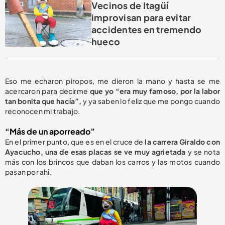
Vecinos de Itagüí
improvisan para evitar
accidentes en tremendo
hueco
Eso me echaron piropos, me dieron la mano y hasta se me
acercaron para decirme
que yo “era muy famoso, por la labor
tan bonita que hacía”,
y ya saben lo feliz que me pongo cuando
reconocen mi trabajo.
“Más de un aporreado”
En el primer punto, que es en el cruce de
la carrera Giraldo con
Ayacucho, una de esas placas se ve muy agrietada
y se nota
más con los brincos que daban los carros y las motos cuando
pasan por ahí.