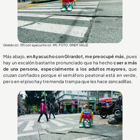
Giraldo (cr. 39) con ayacucho (cl. 49). FOTO: SINDY VALLE
Más abajo,
en Ayacucho con Girardot, me preocupé más,
pues
hay un escalón bastante pronunciado que ha hecho
caer a más
de una persona, especialmente a los adultos mayores,
que
cruzan confiados porque el semáforo peatonal está en verde,
pero en el piso hay tremenda trampa que les hace zancadillas.