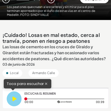
1
2
3
Los peatones que cruzan a las carreras y sin mirar para el piso
terminan aporreados por el daño de estas vías en el centro de
Medellín. FOTO: SINDY VALLE
¡Cuidado! Losas en mal estado, cerca al
tranvía, ponen en riesgo a peatones
Las losas de cemento en los cruces de Giraldo y
Girardot están fracturadas y han ocasionado varios
accidentes de peatones. ¿Qué dicen las autoridades?
03 de junio de 2026
Local
Armando Calle
×
Toca para escuchar
ESCUCHA EL RESUMEN
Tiempo transcurrido: 0 segundos
Dura
00:00
00:39