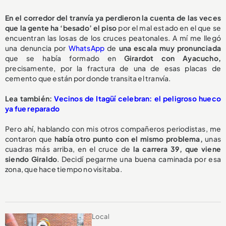
En el corredor del tranvía ya perdieron la cuenta de las veces
que la gente ha ‘besado’ el piso
por el mal estado en el que se
encuentran las losas de los cruces peatonales. A mí me llegó
una denuncia por
WhatsApp
de
una escala muy pronunciada
que se había formado en
Girardot con Ayacucho,
precisamente, por la fractura de una de esas placas de
cemento que están por donde transita el tranvía.
Lea también:
Vecinos de Itagüí celebran: el peligroso hueco
ya fue reparado
Pero ahí, hablando con mis otros compañeros periodistas, me
contaron que
había otro punto con el mismo problema,
unas
cuadras más arriba, en el cruce de
la carrera 39, que viene
siendo Giraldo
. Decidí pegarme una buena caminada por esa
zona, que hace tiempo no visitaba.
Local