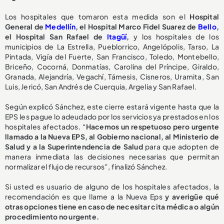
Los hospitales que tomaron esta medida son el
Hospital
General de
Medellín
, el Hospital Marco Fidel Suarez de
Bello
,
el Hospital San Rafael de
Itagüí
,
y los hospitales de los
municipios de La Estrella, Pueblorrico, Angelópolis, Tarso, La
Pintada, Vigía del Fuerte, San Francisco, Toledo, Montebello,
Briceño, Cocorná, Donmatías, Carolina del Príncipe, Giraldo,
Granada, Alejandría, Vegachí, Támesis, Cisneros, Uramita, San
Luis, Jericó, San Andrés de Cuerquia, Argelia y San Rafael.
Según explicó Sánchez, este cierre estará vigente hasta que la
EPS les pague lo adeudado por los servicios ya prestados en los
hospitales afectados. “
Hacemos un respetuoso pero urgente
llamado a la Nueva EPS, al Gobierno nacional, al Ministerio de
Salud y a la Superintendencia de Salud
para que adopten de
manera inmediata las decisiones necesarias que permitan
normalizar el flujo de recursos”, finalizó Sánchez.
Si usted es usuario de alguno de los hospitales afectados, la
recomendación es que llame a la Nueva Eps
y averigüe qué
otras opciones tiene en caso de necesitar cita médica o algún
procedimiento no urgente.