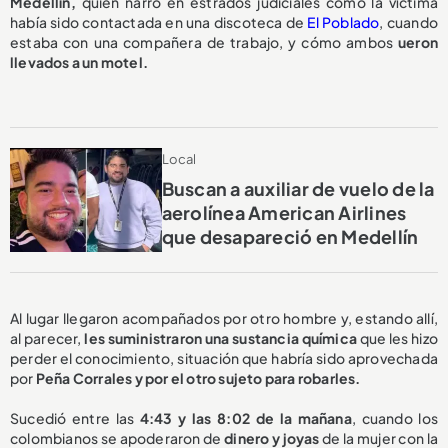
Medellín,
quien narró en estrados judiciales cómo la víctima
había sido contactada en una discoteca de
El Poblado
, cuando
estaba con una compañera de trabajo, y cómo ambos
ueron
llevados a un motel.
Local
Buscan a auxiliar de vuelo de la
aerolínea American Airlines
que desapareció en Medellín
Al lugar llegaron acompañados por otro hombre y, estando allí,
al parecer,
les suministraron una sustancia química
que les hizo
perder el conocimiento, situación que habría sido aprovechada
por
Peña Corrales y por el otro sujeto para robarles.
Sucedió entre las
4:43 y las 8:02 de la mañana
, cuando los
colombianos se apoderaron de
dinero y joyas
de la mujer con la