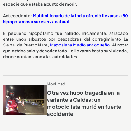
especie que estaba a punto de morir.
A
ntecedente:
Multimillonario de la India ofreció llevarse a 80
hipopótamos a su reserva natural
El pequeño hipopótamo fue hallado, inicialmente, atrapado
entre unos arbustos por pescadores del corregimiento La
Sierra, de Puerto Nare,
Magdalena Medio antioqueño
.
Al notar
que estaba solo y desorientado, lo llevaron hasta su vivienda,
donde contactaron a las autoridades.
Movilidad
Otra vez hubo tragedia en la
variante a Caldas: un
motociclista murió en fuerte
accidente