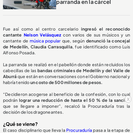
parranda en la cárcel
Fue así como al centro carcelario
ingresó el reconocido
cantante
Nelson Velásquez
con varios de sus músicos y un
cantante de
música popular
que, según
denunció la concejal
de Medellín, Claudia Carrasquilla
, fue identificado como Luis
Alfonso Posada.
La parranda se realizó en el pabellón donde están recluidos los
cabecillas de las
bandas criminales de Medellín y del Valle de
Aburrá
que están en conversaciones con el Gobierno nacional y
habría tenido
un costo de 500 millones de pesos.
“Decidieron acogerse al beneficio de la confesión, con lo cual
x
podrán
lograr una reducción de hasta el 50 % de la sanción
que se llegare a imponer”, recalcó la Procuraduría tras la
decisión de los dragoneantes.
¿Qué se viene?
El caso disciplinario que lleva la
Procuraduría
pasa a la etapa de