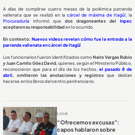
A días de cumplirse cuatro meses de la polémica parranda
vallenata que se realizó en la
cárcel de máxima de Itagüí,
la
Procuraduría
informó que
dos dragoneantes del
Inpec
aceptaron su responsabilidad
en lo ocurrido.
En contexto:
Nuevos videos revelan cómo fue la entrada a la
parranda vallenata en cárcel de Itagüí
Los funcionarios fueron identificados como
Nairo Vargas Rubio
y Juan Camilo Góez David
, quienes, según el Ministerio Público,
reconocieron que para el día de los hechos,
el pasado 8 de
abril
,
omitieron las anotaciones y registros
que debían
hacerse en los libros del centro penitenciario.
Local
“Ofrecemos excusas”:
capos hablaron sobre