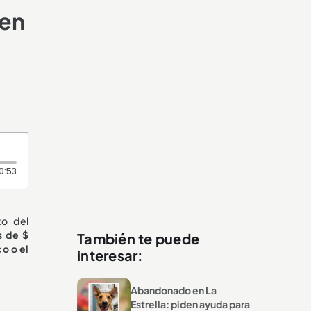
 en
Duración: 53 segundos
0:53
o del
s de $
También te puede
co o el
interesar:
Abandonado en La
Estrella: piden ayuda para