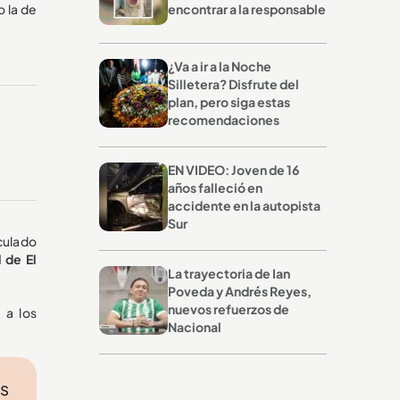
o la de
encontrar a la responsable
¿Va a ir a la Noche
Silletera? Disfrute del
plan, pero siga estas
recomendaciones
EN VIDEO: Joven de 16
años falleció en
accidente en la autopista
Sur
culado
 de El
La trayectoria de Ian
Poveda y Andrés Reyes,
nuevos refuerzos de
 a los
Nacional
es