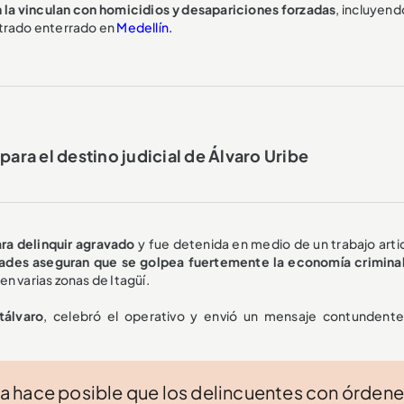
n la vinculan con homicidios y desapariciones forzadas
, incluyend
ntrado enterrado en
Medellín.
para el destino judicial de Álvaro Uribe
ra delinquir agravado
y fue detenida en medio de un trabajo arti
dades aseguran que se golpea fuertemente la economía criminal
n varias zonas de Itagüí.
tálvaro
, celebró el operativo y envió un mensaje contundente
a hace posible que los delincuentes con órden