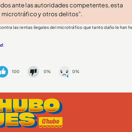
vados ante las autoridades competentes, esta
 microtráfico y otros delitos”.
contra las rentas ilegales del microtráfico que tanto daño le han 
ad
.
100
0%
0%