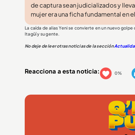
de captura sean judicializados y lle
mujer era una ficha fundamental en el
La caída de alias Yeni se convierte en un nuevo golpe 
Itagüí y su gente.
No deje de leer otras noticias de la sección
Actualid
Reacciona a esta noticia:
0%