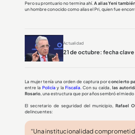
Pero su prontuario no termina ahí.
A alias Yeni tambié
un hombre conocido como alias el Pri, quien fue enco
Actualidad
21 de octubre: fecha clave 
La mujer tenía una orden de captura por
concierto pa
entre la
Policía
y la
Fiscalía.
Con su caída,
las autori
Rosario
, una estructura que por años sembró el miedo e
El secretario de seguridad del municipio,
Rafael O
delincuentes:
“Una institucionalidad comprometid