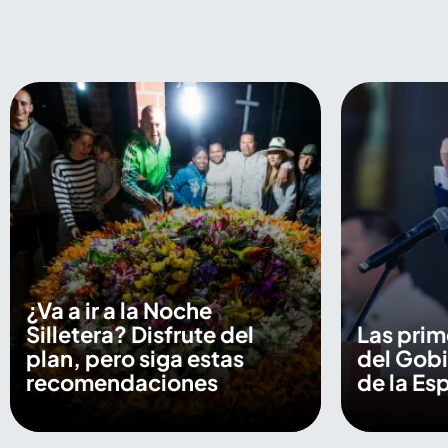
¿Va a ir a la Noche
Silletera? Disfrute del
Las prim
plan, pero siga estas
del Gob
recomendaciones
de la Esp