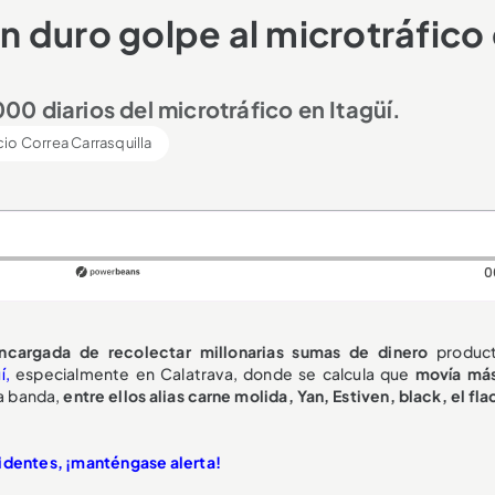
un duro golpe al microtráfico
0 diarios del microtráfico en Itagüí.
io Correa Carrasquilla
0
encargada de recolectar millonarias sumas de dinero
product
üí,
especialmente en Calatrava, donde se calcula que
movía má
la banda,
entre ellos alias carne molida, Yan, Estiven, black, el fla
cidentes, ¡manténgase alerta!