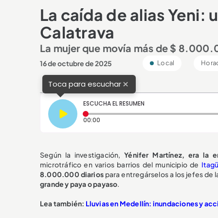
La caída de alias Yeni: 
Calatrava
La mujer que movía más de $ 8.000.00
16 de octubre de 2025
Local
Horac
×
Toca para escuchar
ESCUCHA EL RESUMEN
Tiempo transcurrido: 0 segundos
00:00
Según la investigación,
Yénifer Martínez, era la 
microtráfico en varios barrios del municipio de
Itag
8.000.000 diarios
para entregárselos a los jefes de 
grande y paya o payaso
.
Lea también:
Lluvias en Medellín: inundaciones y ac