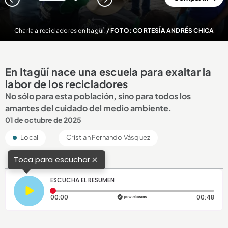
1
2
Charla a recicladores en Itagüí.
/ FOTO: CORTESÍA ANDRÉS CHICA
En Itagüí nace una escuela para exaltar la
labor de los recicladores
No sólo para esta población, sino para todos los
amantes del cuidado del medio ambiente.
01 de octubre de 2025
Local
Cristian Fernando Vásquez
×
Toca para escuchar
ESCUCHA EL RESUMEN
Tiempo transcurrido: 0 segundos
Dura
00:00
00:48