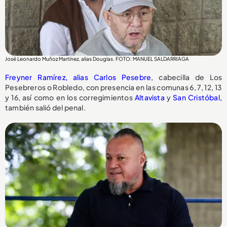
José Leonardo Muñoz Martínez, alias Douglas. FOTO: MANUEL SALDARRIAGA
Freyner Ramírez, alias Carlos Pesebre
, cabecilla de Los
Pesebreros o Robledo, con presencia en las comunas 6, 7, 12, 13
y 16, así como en los corregimientos
Altavista
y
San Cristóbal,
también salió del penal.