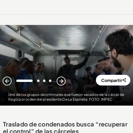
Compartir
1
2
3
4
Uno de los grupos de criminales que fueron sacados de la cárcel de
Itagüí por orden del presidente De La Espriella. FOTO: INPEC
Traslado de condenados busca “recuperar
el control” de las cárceles