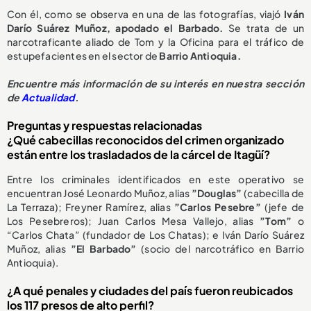
Con él, como se observa en una de las fotografías, viajó
Iván
Darío Suárez Muñoz, apodado el Barbado.
Se trata de un
narcotraficante aliado de Tom y la Oficina para el tráfico de
estupefacientes en el sector de
Barrio Antioquia.
Encuentre más información de su interés en nuestra sección
de
Actualidad
.
Preguntas y respuestas relacionadas
¿Qué cabecillas reconocidos del crimen organizado
están entre los trasladados de la cárcel de Itagüí?
Entre los criminales identificados en este operativo se
encuentran José Leonardo Muñoz, alias
”Douglas”
(cabecilla de
La Terraza); Freyner Ramírez, alias
”Carlos Pesebre”
(jefe de
Los Pesebreros); Juan Carlos Mesa Vallejo, alias
”Tom”
o
“Carlos Chata” (fundador de Los Chatas); e Iván Darío Suárez
Muñoz, alias
”El Barbado”
(socio del narcotráfico en Barrio
Antioquia).
¿A qué penales y ciudades del país fueron reubicados
los 117 presos de alto perfil?