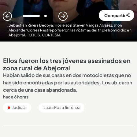
Compartir
1
2
Sebastián Rivera Bedoya, Horleison Steven Vargas Álvarez, Jhon
Alexander Correa Restrepo fueron las víctimas del triple homicidio en
Abejorral. FOTOS. CORTESÍA
Ellos fueron los tres jóvenes asesinados en
zona rural de Abejorral
Habían salido de sus casas en dos motocicletas que no
han sido encontradas por las autoridades. Los ubicaron
cerca de una casa abandonada.
hace 6 horas
Judicial
Laura Rosa Jiménez