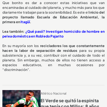
Que bonito es dar a conocer estas iniciativas que van
encaminadas al cuidado del planeta, y mucho más para los que
diariamente trabajan para la sostenibilidad. Es este el
inicio del
proyecto llamado Escuela de Educación Ambiental, la
primera en
Itagüí
.
Lea también:
¿Qué pasó? Investigan homicidio de hombre en
pelea doméstica en Robledo Pajarito
En su mayoría son los
recicladores los que constantemente
hacen la labor de separación de residuos
para su propia
subsistencia y, a su vez, contribuir con el cuidado de todo el
planeta. Sin embargo, muchos de ellos no tienen acceso a
espacios educativos, en muchas ocasiones por
“discriminación”.
Atlético Nacional
El Verde se quitó la espinita
que tenía con Millos: 8 años