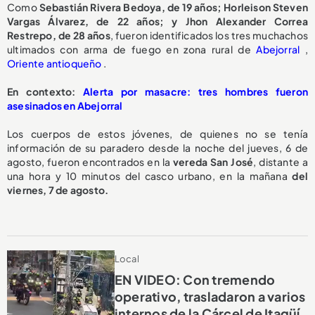
Como
Sebastián Rivera Bedoya, de 19 años; Horleison Steven
Vargas Álvarez, de 22 años; y Jhon Alexander Correa
Restrepo, de 28 años
, fueron identificados los tres muchachos
ultimados con arma de fuego en zona rural de
Abejorral
,
Oriente antioqueño
.
En contexto:
Alerta por masacre: tres hombres fueron
asesinados en Abejorral
Los cuerpos de estos jóvenes, de quienes no se tenía
información de su paradero desde la noche del jueves, 6 de
agosto, fueron encontrados en la
vereda San José
, distante a
una hora y 10 minutos del casco urbano, en la mañana
del
viernes, 7 de agosto.
Local
EN VIDEO: Con tremendo
operativo, trasladaron a varios
internos de la Cárcel de Itagüí