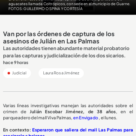
aguacates llamada Coltrópicos, con sede en el municipio de Guarne.
FOTOS: GUILLERMO OSPINA Y CORTESÍA
Van por las órdenes de captura de los
asesinos de Julián en Las Palmas
Las autoridades tienen abundante material probatorio
para las capturas y judicialización de los dos sicarios.
hace 9 horas
Judicial
Laura Rosa Jiménez
Varias líneas investigativas manejan las autoridades sobre el
crimen de
Julián Escobar Jiménez, de 38 años
, en el
parqueadero del mall Viva Palmas,
en Envigado
, el lunes.
En contexto:
Esperaron que saliera del mall Las Palmas para
asesinarlo a balazos