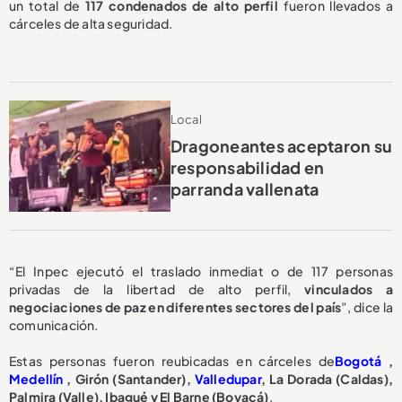
un total de
117 condenados de alto perfil
fueron llevados a
cárceles de alta seguridad.
Local
Dragoneantes aceptaron su
responsabilidad en
parranda vallenata
“El Inpec ejecutó el traslado inmediat o de 117 personas
privadas de la libertad de alto perfil,
vinculados a
negociaciones de paz en diferentes sectores del país
”, dice la
comunicación.
Estas personas fueron reubicadas en cárceles de
Bogotá
,
Medellín
, Girón (Santander),
Valledupar
, La Dorada (Caldas),
Palmira (Valle), Ibagué y El Barne (Boyacá)
.