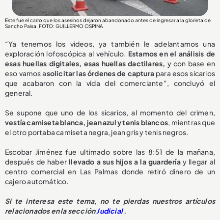
Este fue el carro que los asesinos dejaron abandonado antes de ingresar a la glorieta de
Sancho Paisa. FOTO: GUILLERMO OSPINA
“Ya tenemos los videos, ya también le adelantamos una
exploración lofoscópica al vehículo.
Estamos en el análisis de
esas huellas digitales, esas huellas dactilares,
y con base en
eso vamos a
solicitar las órdenes de captura
para esos sicarios
que acabaron con la vida del comerciante”, concluyó el
general.
Se supone que uno de los sicarios, al momento del crimen,
vestía camiseta blanca, jean azul y tenis blancos
, mientras que
el otro portaba camiseta negra, jean gris y tenis negros.
Escobar Jiménez fue ultimado sobre las 8:51 de la mañana,
después de haber
llevado a sus hijos a la guardería
y llegar al
centro comercial en Las Palmas donde retiró dinero de un
cajero automático.
Si te interesa este tema, no te pierdas nuestros artículos
relacionados en la sección
Judicial
.