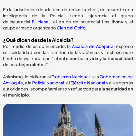
En la jurisdicción donde ocurrieron los hechos, de acuerdo con
inteligencia de la Policía, tienen injerencia el grupo
delincuencial
El Mesa
, el grupo delincuencial
Los Jhony
y el
grupo armado organizado
Clan del Golfo.
¿Qué dicen desde la Alcaldía?
Por medio de un comunicado, la
Alcaldía de Abejorral
expresó
su solidaridad con las familias de las víctimas y rechazó este
hecho de violencia que
“atente contra la vida y la tranquilidad
de los abejorraleños”.
Asimismo, le pidieron al
Gobierno Nacional
, a la
Gobernación de
Antioquia
, a la
Policía Nacional
, al
Ejército Nacional
y a las demás
autoridades, acompañamiento y refuerzos para la
seguridad en
el municipio.