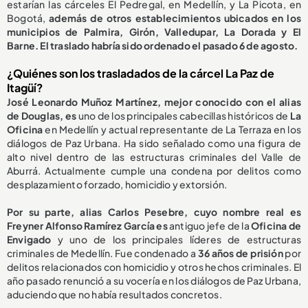
estarían las cárceles El Pedregal, en Medellín, y La Picota, en
Bogotá,
además de otros establecimientos ubicados en los
municipios de Palmira, Girón, Valledupar, La Dorada y El
Barne. El traslado habría sido ordenado el pasado 6 de agosto.
¿Quiénes son los trasladados de la cárcel La Paz de
Itagüí?
José Leonardo Muñoz Martínez, mejor conocido con el alias
de Douglas, es
uno de los principales cabecillas históricos de
La
Oficina
en Medellín y actual representante de La Terraza en los
diálogos de Paz Urbana. Ha sido señalado como una figura de
alto nivel dentro de las estructuras criminales del Valle de
Aburrá. Actualmente cumple una condena por delitos como
desplazamiento forzado, homicidio y extorsión.
Por su parte, alias Carlos Pesebre, cuyo nombre real es
Freyner Alfonso Ramírez García es
antiguo jefe de la
Oficina de
Envigado
y uno de los principales líderes de estructuras
criminales de Medellín. Fue condenado a
36 años de prisión
por
delitos relacionados con homicidio y otros hechos criminales. El
año pasado renunció a su vocería en los diálogos de Paz Urbana,
aduciendo que no había resultados concretos.