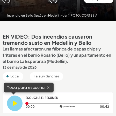
1
2
Incendio en Bello (izq.) y en Medellín (der.). FOTO: CORTESÍA
EN VIDEO: Dos incendios causaron
tremendo susto en Medellín y Bello
Las llamas afectaron una fábrica de papas chips y
frituras en el barrio Rosario (Bello) y un apartamento en
el barrio La Esperanza (Medellín).
13 de mayo de 2026
Local
Faisury Sánchez
×
Toca para escuchar
ESCUCHA EL RESUMEN
Tiempo transcurrido: 0 segundos
Dura
00:00
00:42