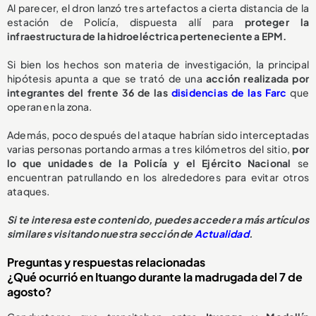
Al parecer, el dron lanzó tres artefactos a cierta distancia de la
estación de Policía, dispuesta allí para
proteger la
infraestructura de la hidroeléctrica perteneciente a EPM.
Si bien los hechos son materia de investigación, la principal
hipótesis apunta a que se trató de una
acción realizada por
integrantes del frente 36 de las
disidencias de las Farc
que
operan en la zona.
Además, poco después del ataque habrían sido interceptadas
varias personas portando armas a tres kilómetros del sitio,
por
lo que unidades de la Policía y el Ejército Nacional
se
encuentran patrullando en los alrededores para evitar otros
ataques.
Si te interesa este contenido, puedes acceder a más artículos
similares visitando nuestra sección de
Actualidad
.
Preguntas y respuestas relacionadas
¿Qué ocurrió en Ituango durante la madrugada del 7 de
agosto?