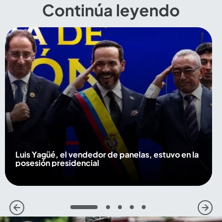
Continúa leyendo
Luis Yagüé, el vendedor de panelas, estuvo en la
posesión presidencial
1
2
3
4
5