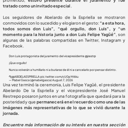
tratado como un invitado especial
.
Los seguidores de Abelardo de la Espriella se mostraron
conmovidos con lo sucedido y elogiaron el gesto:
“a esta hora,
todos somos don Luis”, “qué orgullo, don Luis”, y “un
momento para la historia junto a don Luis Felipe Yagüé”
, son
algunas de las palabras compartidas en Twitter, Instagram y
Facebook.
Don Luis protagonista del juramento del vicepresidente
@jrestrp
¡Que orgullo!
Nunca volverán a humillarlo ni a burlarse de él ni a cancelarlo por pensar distinto.
🐅
@ABDELAESPRIELLA
pic.twitter.com/cUGpYrI6ku
— Mabel Gasca (@mabelgasca)
August 7, 2026
Una vez terminó la ceremonia, Luis Felipe Yagüé, el presidente
Abelardo De la Espriella y el vicepresidente José Manuel
Restrepo posaron juntos en una fotografía que quedará para la
posteridad y que
permanecerá en el recuerdo como una de las
imágenes más representativas de lo que se vivió durante la
jornada.
Encuentre más información de su interés en nuestra sección