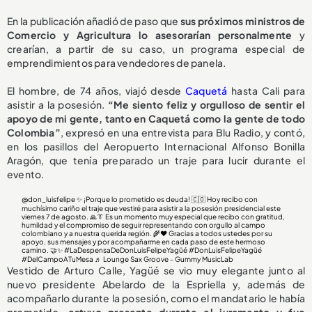
En la publicación añadió de paso que
sus próximos ministros de
Comercio y Agricultura lo asesorarían personalmente
y
crearían, a partir de su caso, un programa especial de
emprendimientos para vendedores de panela.
El hombre, de 74 años, viajó desde
Caquetá
hasta Cali para
asistir a la posesión.
“Me siento feliz y orgulloso de sentir el
apoyo de mi gente, tanto en Caquetá como la gente de todo
Colombia”
, expresó en una entrevista para Blu Radio, y contó,
en los pasillos del Aeropuerto Internacional Alfonso Bonilla
Aragón, que tenía preparado un traje para lucir durante el
evento.
@don_luisfelipe
✨ ¡Porque lo prometido es deuda! 🇨🇴 Hoy recibo con
muchísimo cariño el traje que vestiré para asistir a la posesión presidencial este
viernes 7 de agosto. 🙏👔 Es un momento muy especial que recibo con gratitud,
humildad y el compromiso de seguir representando con orgullo al campo
colombiano y a nuestra querida región. 🌾❤️ Gracias a todos ustedes por su
apoyo, sus mensajes y por acompañarme en cada paso de este hermoso
camino. 🤝✨
#LaDespensaDeDonLuisFelipeYagüé
#DonLuisFelipeYagüé
#DelCampoATuMesa
♬ Lounge Sax Groove - Gummy MusicLab
Vestido de Arturo Calle, Yagüé se vio muy elegante junto al
nuevo presidente Abelardo de la Espriella y, además de
acompañarlo durante la posesión, como el mandatario le había
prometido,
estuvo presente durante el juramento y
fue