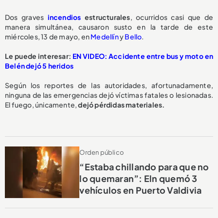
Dos graves
incendios
estructurales
, ocurridos casi que de
manera simultánea, causaron susto en la tarde de este
miércoles, 13 de mayo, en
Medellín
y
Bello
.
Le puede interesar:
EN VIDEO: Accidente entre bus y moto en
Belén dejó 5 heridos
Según los reportes de las autoridades, afortunadamente,
ninguna de las emergencias dejó víctimas fatales o lesionadas.
El fuego, únicamente,
dejó pérdidas materiales.
Orden público
“Estaba chillando para que no
lo quemaran”: Eln quemó 3
vehículos en Puerto Valdivia