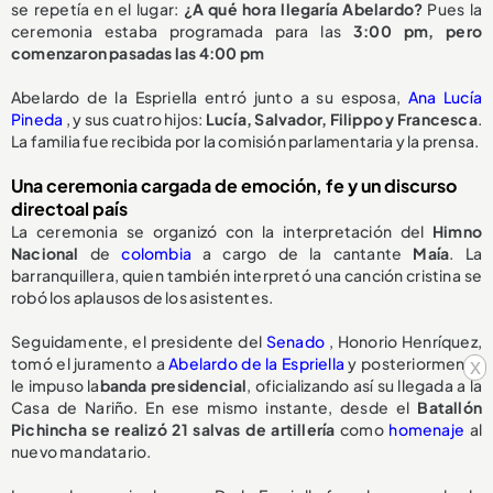
se repetía en el lugar:
¿A qué hora llegaría Abelardo?
Pues la
ceremonia estaba programada para las
3:00 pm, pero
comenzaron pasadas las 4:00 pm
Abelardo de la Espriella entró junto a su esposa,
Ana Lucía
Pineda
, y sus cuatro hijos:
Lucía, Salvador, Filippo y Francesca
.
La familia fue recibida por la comisión parlamentaria y la prensa.
Una ceremonia cargada de emoción, fe y un discurso
directoal país
La ceremonia se organizó con la interpretación del
Himno
Nacional
de
colombia
a cargo de la cantante
Maía
. La
barranquillera, quien también interpretó una canción cristina se
robó los aplausos de los asistentes.
Seguidamente, el presidente del
Senado
, Honorio Henríquez,
tomó el juramento a
Abelardo de la Espriella
y posteriormente
x
le impuso la
banda presidencial
, oficializando así su llegada a la
Casa de Nariño. En ese mismo instante, desde el
Batallón
Pichincha se realizó 21 salvas de artillería
como
homenaje
al
nuevo mandatario.