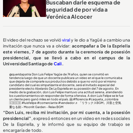
Buscaban darle esquema de
seguridad de por vida a
Verónica Alcocer
El video del rechazo se volvió
viral
y le dio a Yagüé a cambio una
invitación que nunca va a olvidar:
acompañar a De la Espriella
este viernes, 7 de agosto durante la ceremonia de posesión
presidencial, que se llevó a cabo en el campus de la
Universidad Santiago de
Cali
.
@queridapatria
Don Luis Felipe Yagüe de 74 años, quien se convirtió en
tendencia luego de que un docente publicara un video en el que le comunicaba
que dejaría de comprarle sus productos debido a que no votó por el mismo
candidato del cual es simpatizante el docente, será el invitado especial del
presidente electo Abelardo De La Espriella en su posesión del 7 de agosto. En
medio de la grabación, don Luis Felipe mantuvo una actitud serena, atendiendo
los cuestionamientos sin responder de forma ofensiva. A don Luis Felipe se le fue
un cliente pero ganó miles en todo el país. 🤗
#florencia
#caqueta_colombia
🇨🇴🇨🇴
#luisfelipe
#comerciante
#vendedor
♬ 「リラックスBGM」川音と空気
重なる刻 - Moonlit Garden - Relax BGM
“Don Luis, reciba mi invitación, por mi cuenta, a la posesión
presidencial”
, expresó entonces en un video en redes sociales
De la Espriella, y le informó que su equipo de trabajo se
encargaría de todo.