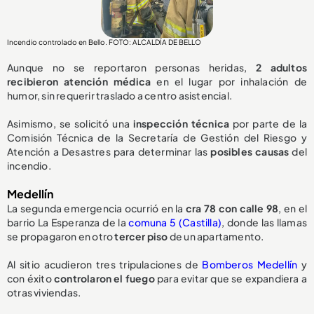
Incendio controlado en Bello. FOTO: ALCALDÍA DE BELLO
Aunque no se reportaron personas heridas,
2 adultos
recibieron atención médica
en el lugar por inhalación de
humor, sin requerir traslado a centro asistencial.
Asimismo, se solicitó una
inspección técnica
por parte de la
Comisión Técnica de la Secretaría de Gestión del Riesgo y
Atención a Desastres para determinar las
posibles causas
del
incendio.
Medellín
La segunda emergencia ocurrió en la
cra 78 con calle 98
, en el
barrio La Esperanza de la
comuna 5 (Castilla)
, donde las llamas
se propagaron en otro
tercer piso
de un apartamento.
Al sitio acudieron tres tripulaciones de
Bomberos
Medellín
y
con éxito
controlaron el fuego
para evitar que se expandiera a
otras viviendas.