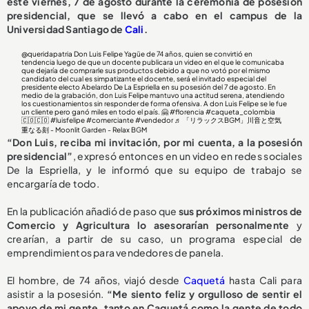
este viernes, 7 de agosto durante la ceremonia de posesión
presidencial, que se llevó a cabo en el campus de la
Universidad Santiago de
Cali
.
@queridapatria
Don Luis Felipe Yagüe de 74 años, quien se convirtió en
tendencia luego de que un docente publicara un video en el que le comunicaba
que dejaría de comprarle sus productos debido a que no votó por el mismo
candidato del cual es simpatizante el docente, será el invitado especial del
presidente electo Abelardo De La Espriella en su posesión del 7 de agosto. En
medio de la grabación, don Luis Felipe mantuvo una actitud serena, atendiendo
los cuestionamientos sin responder de forma ofensiva. A don Luis Felipe se le fue
un cliente pero ganó miles en todo el país. 🤗
#florencia
#caqueta_colombia
🇨🇴🇨🇴
#luisfelipe
#comerciante
#vendedor
♬ 「リラックスBGM」川音と空気
重なる刻 - Moonlit Garden - Relax BGM
“Don Luis, reciba mi invitación, por mi cuenta, a la posesión
presidencial”
, expresó entonces en un video en redes sociales
De la Espriella, y le informó que su equipo de trabajo se
encargaría de todo.
En la publicación añadió de paso que
sus próximos ministros de
Comercio y Agricultura lo asesorarían personalmente
y
crearían, a partir de su caso, un programa especial de
emprendimientos para vendedores de panela.
El hombre, de 74 años, viajó desde
Caquetá
hasta Cali para
asistir a la posesión.
“Me siento feliz y orgulloso de sentir el
apoyo de mi gente, tanto en Caquetá como la gente de todo