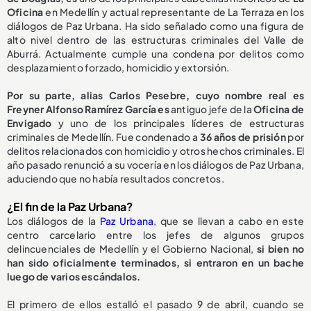
Oficina
en Medellín y actual representante de La Terraza en los
diálogos de Paz Urbana. Ha sido señalado como una figura de
alto nivel dentro de las estructuras criminales del Valle de
Aburrá. Actualmente cumple una condena por delitos como
desplazamiento forzado, homicidio y extorsión.
Por su parte, alias Carlos Pesebre, cuyo nombre real es
Freyner Alfonso Ramírez García es
antiguo jefe de la
Oficina de
Envigado
y uno de los principales líderes de estructuras
criminales de Medellín. Fue condenado a
36 años de prisión
por
delitos relacionados con homicidio y otros hechos criminales. El
año pasado renunció a su vocería en los diálogos de Paz Urbana,
aduciendo que no había resultados concretos.
¿El fin de la Paz Urbana?
Los diálogos de la
Paz Urbana
, que se llevan a cabo en este
centro carcelario entre los jefes de algunos grupos
delincuenciales de Medellín y el Gobierno Nacional,
si bien no
han sido oficialmente terminados, si entraron en un bache
luego de varios escándalos.
El primero de ellos estalló el pasado 9 de abril, cuando se