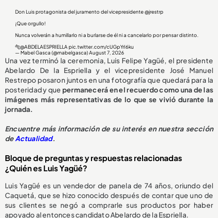
Don Luis protagonista del juramento del vicepresidente
@jrestrp
¡Que orgullo!
Nunca volverán a humillarlo ni a burlarse de él ni a cancelarlo por pensar distinto.
🐅
@ABDELAESPRIELLA
pic.twitter.com/cUGpYrI6ku
— Mabel Gasca (@mabelgasca)
August 7, 2026
Una vez terminó la ceremonia, Luis Felipe Yagüé, el presidente
Abelardo De la Espriella y el vicepresidente José Manuel
Restrepo posaron juntos en una fotografía que quedará para la
posteridad y que
permanecerá en el recuerdo como una de las
imágenes más representativas de lo que se vivió durante la
jornada.
Encuentre más información de su interés en nuestra sección
de
Actualidad
.
Bloque de preguntas y respuestas relacionadas
¿Quién es Luis Yagüé?
Luis Yagüé es un vendedor de panela de 74 años, oriundo del
Caquetá, que se hizo conocido después de contar que uno de
sus clientes se negó a comprarle sus productos por haber
apoyado al entonces candidato Abelardo de la Espriella.