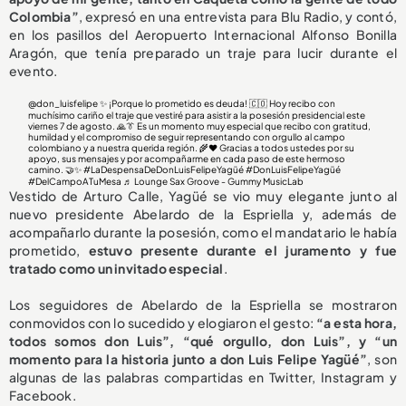
Colombia”
, expresó en una entrevista para Blu Radio, y contó,
en los pasillos del Aeropuerto Internacional Alfonso Bonilla
Aragón, que tenía preparado un traje para lucir durante el
evento.
@don_luisfelipe
✨ ¡Porque lo prometido es deuda! 🇨🇴 Hoy recibo con
muchísimo cariño el traje que vestiré para asistir a la posesión presidencial este
viernes 7 de agosto. 🙏👔 Es un momento muy especial que recibo con gratitud,
humildad y el compromiso de seguir representando con orgullo al campo
colombiano y a nuestra querida región. 🌾❤️ Gracias a todos ustedes por su
apoyo, sus mensajes y por acompañarme en cada paso de este hermoso
camino. 🤝✨
#LaDespensaDeDonLuisFelipeYagüé
#DonLuisFelipeYagüé
#DelCampoATuMesa
♬ Lounge Sax Groove - Gummy MusicLab
Vestido de Arturo Calle, Yagüé se vio muy elegante junto al
nuevo presidente Abelardo de la Espriella y, además de
acompañarlo durante la posesión, como el mandatario le había
prometido,
estuvo presente durante el juramento y
fue
tratado como un invitado especial
.
Los seguidores de Abelardo de la Espriella se mostraron
conmovidos con lo sucedido y elogiaron el gesto:
“a esta hora,
todos somos don Luis”, “qué orgullo, don Luis”, y “un
momento para la historia junto a don Luis Felipe Yagüé”
, son
algunas de las palabras compartidas en Twitter, Instagram y
Facebook.