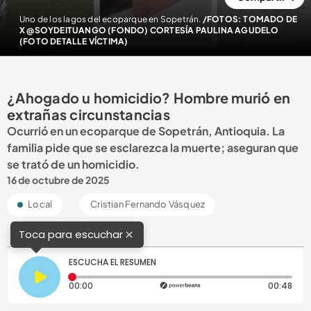
Uno de los lagos del ecoparque en Sopetrán.
/FOTOS: TOMADO DE
X @SOYDEITUANGO (FONDO) CORTESÍA PAULINA AGUDELO
(FOTO DETALLE VÍCTIMA)
¿Ahogado u homicidio? Hombre murió en
extrañas circunstancias
Ocurrió en un ecoparque de Sopetrán, Antioquia. La
familia pide que se esclarezca la muerte; aseguran que
se trató de un homicidio.
16 de octubre de 2025
Local
Cristian Fernando Vásquez
×
Toca para escuchar
ESCUCHA EL RESUMEN
Tiempo transcurrido: 0 segundos
Dura
00:00
00:48