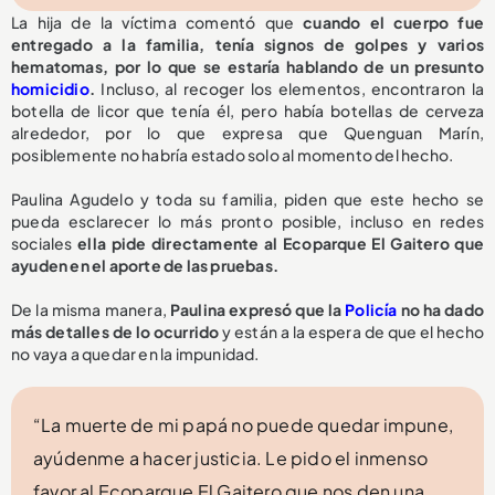
La hija de la víctima comentó que
cuando el cuerpo fue
entregado a la familia, tenía signos de golpes y varios
hematomas, por lo que se estaría hablando de un presunto
homicidio
.
Incluso, al recoger los elementos, encontraron la
botella de licor que tenía él, pero había botellas de cerveza
alrededor, por lo que expresa que Quenguan Marín,
posiblemente no habría estado solo al momento del hecho.
Paulina Agudelo y toda su familia, piden que este hecho se
pueda esclarecer lo más pronto posible, incluso en redes
sociales
ella pide directamente al Ecoparque El Gaitero que
ayuden en el aporte de las pruebas.
De la misma manera,
Paulina expresó que la
Policía
no ha dado
más detalles de lo ocurrido
y están a la espera de que el hecho
no vaya a quedar en la impunidad.
“La muerte de mi papá no puede quedar impune,
ayúdenme a hacer justicia. Le pido el inmenso
favor al Ecoparque El Gaitero que nos den una