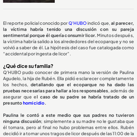
El reporte policial conocido por
Q’HUBO
indicó que,
al parecer,
la víctima habría tenido una discusión con su pareja
sentimental porque él quería consumir licor.
Minutos después,
la víctima habría salido a los alrededores del ecoparque y no se
volvió a saber de él. La hipótesis del caso fue catalogada como
“accidental por ingesta de licor”.
¿Qué dice su familia?
Q’HUBO pudo conocer de primera mano la versión de Paulina
Agudelo, la hija de Rubén. Ella pidió esclarecer completamente
los hechos,
detallando que el ecoparque no ha dado las
pruebas necesarias para hallar a los responsables
, además de
asegurar que e
l caso de su padre se habría tratado de un
presunto
homicidio
.
Paulina le contó a este medio que sus padres no tuvieron
ninguna discusión
; simplemente a su madre no le gustaba que
él tomara, pero al final no hubo problemas entre ellos. Rubén
decidió ir a tomar unos tragos de licor después de las 11:00 de la