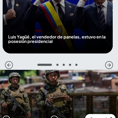
Luis Yagüé, el vendedor de panelas, estuvo en la
posesión presidencial
1
2
3
4
5