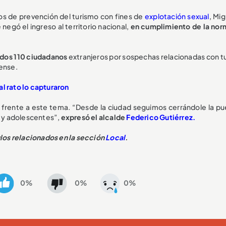
os de prevención del turismo con fines de
explotación sexual
, Mi
e negó el ingreso al territorio nacional,
en cumplimiento de la nor
idos 110 ciudadanos
extranjeros por sospechas relacionadas con t
dense.
al rato lo capturaron
s frente a este tema. “Desde la ciudad seguimos cerrándole la pue
s y adolescentes”,
expresó el alcalde
Federico Gutiérrez.
ulos relacionados en la sección
Local
.
0%
0%
0%