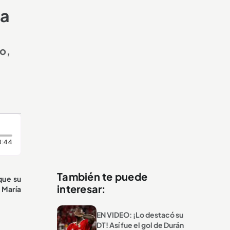
la
o,
Duración: 44 segundos
0:44
También te puede
que su
interesar:
 María
EN VIDEO: ¡Lo destacó su
DT! Así fue el gol de Durán