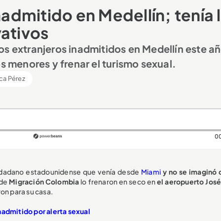
nadmitido en Medellín; tenía 
vativos
os extranjeros inadmitidos en Medellín este añ
os menores y frenar el turismo sexual.
ca Pérez
0
 ciudadano estadounidense que venía desde
Miami
y no se imaginó 
 de
Migración Colombia
lo frenaron en seco en
el aeropuerto José
ron para su casa.
nadmitido por alerta sexual