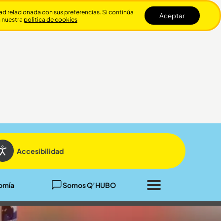
dad relacionada con sus preferencias. Si continúa
Aceptar
n nuestra
politica de cookies
Cerrar
Accesibilidad
omía
Somos Q’HUBO