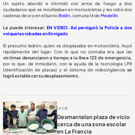
Un sujeto abordó e intimidó con arma de fuego a dos
ciudadanos que se movilizaban en motocicletas y les robó dos
cadenas de oro en el barrio
Belén
, comuna 16 de
Medellín
.
Le puede interesar:
EN VIDEO: Así persiguió la Policía a dos
volquetas robadas en Envigado
El presunto ladrón, quien se desplazaba en motocicleta, huyó
rápidamente del lugar. Con lo que no contaba era que las
víctimas denunciaron a tiempo a la línea 123 de emergencia,
por lo que, de inmediato, con la ayuda de la tecnología LPR
(identificación de placas) y el sistema de videovigilancia
se
logró establecer su desplazamiento.
Local
Desmantelan plaza de vicio
cerca de una zona escolar
en La Francia