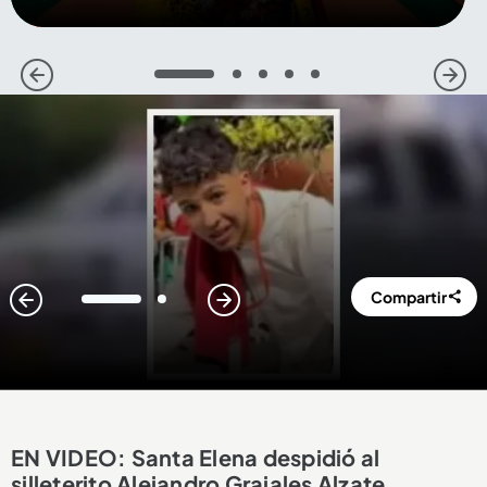
1
2
3
4
5
Compartir
1
2
EN VIDEO: Santa Elena despidió al
silleterito Alejandro Grajales Alzate