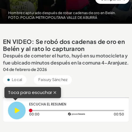
Hombre capturado después de robar cadenas de oro en Belén.
FOTO: POLICÍA METROPOLITANA VALLE DE ABURRÁ
EN VIDEO: Se robó dos cadenas de oro en
Belén y al rato lo capturaron
Después de cometer el hurto, huyó en su motocicleta y
fue ubicado minutos después en la comuna 4-Aranjuez.
04 de febrero de 2026
Local
Faisury Sánchez
×
Toca para escuchar
ESCUCHA EL RESUMEN
Tiempo transcurrido: 0 segundos
Dura
00:00
00:50