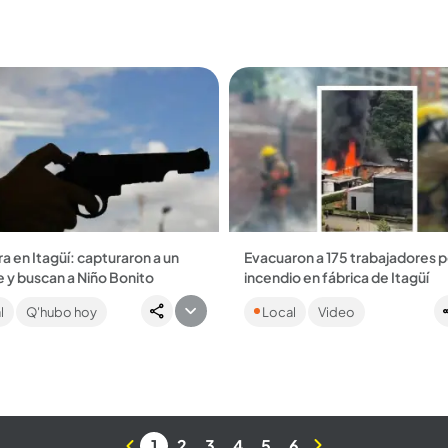
Posteriormente,...
a en Itagüí: capturaron a un
Evacuaron a 175 trabajadores p
 y buscan a Niño Bonito
incendio en fábrica de Itagüí
unidad reportó unos disparos
La situación logró ser atendida 
l
Q'hubo hoy
Local
Video
casa del barrio Santa María, que
bomberos antes de que las lla
sada para fiestas clandestinas.
extendieran a otras estructuras.
1
2
3
4
5
6