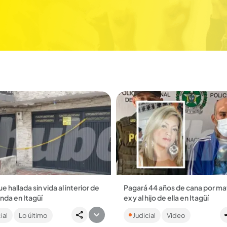
ue hallada sin vida al interior de
Pagará 44 años de cana por mat
enda en Itagüí
ex y al hijo de ella en Itagüí
16 personas asesinadas en
El hombre de 38 años le disparó
ial
Lo último
Judicial
Video
en lo que va de este 2026, entre
expareja, luego de que ella se 
os mujeres. ...
retomar la relación con él.