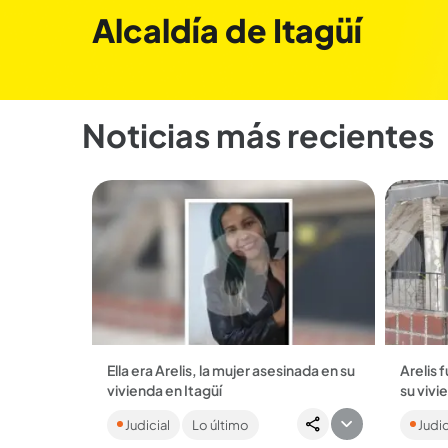
Alcaldía de Itagüí
Noticias más recientes
Ella era Arelis, la mujer asesinada en su
Arelis f
vivienda en Itagüí
su vivi
La víctima tenía 51 años y fue atacada
Ya son 
Judicial
Lo último
Judic
con arma blanca dentro de su casa. El
Itagüí 
señalado feminicida huyó del lugar. ...
ellas, d