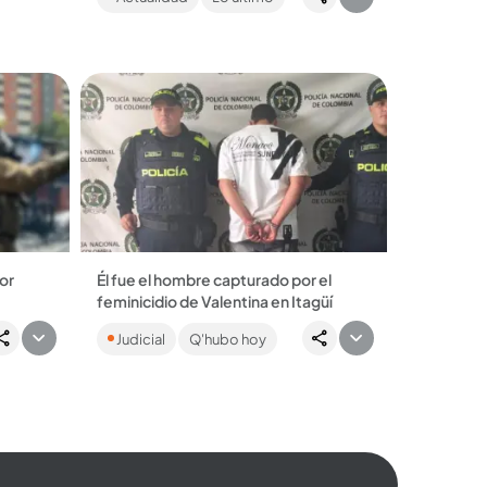
los sobrecostos en los contratos
celebrados...
or
Él fue el hombre capturado por el
feminicidio de Valentina en Itagüí
por los
Anteriormente había sido detenido
Judicial
Q'hubo hoy
mas se
por violencia intrafamiliar y tráfico,
...
fabricación o porte de
estupefacientes....