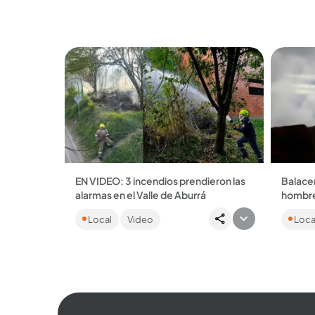
EN VIDEO: 3 incendios prendieron las
Balacer
alarmas en el Valle de Aburrá
hombre
Dos emergencias se registraron en
La com
Local
Video
Loca
Itagüí y una en Bello. La rápida
en una 
reacción de los organismos de
sería u
socorro permitió que fueran...
...