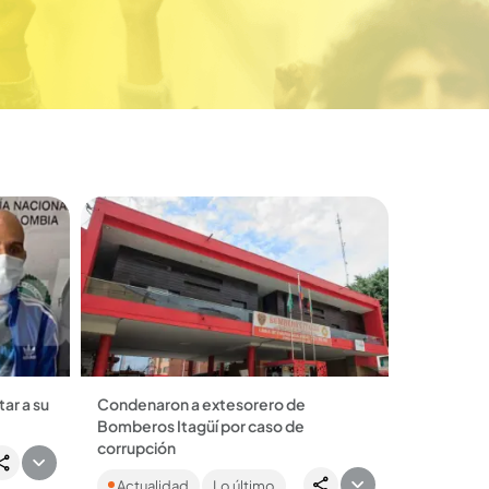
ar a su
Condenaron a extesorero de
Bomberos Itagüí por caso de
 a su
corrupción
negara a
Según la Fiscalía, Juan Alberto Cardona
Actualidad
Lo último
Henao fue pieza clave para legimitar