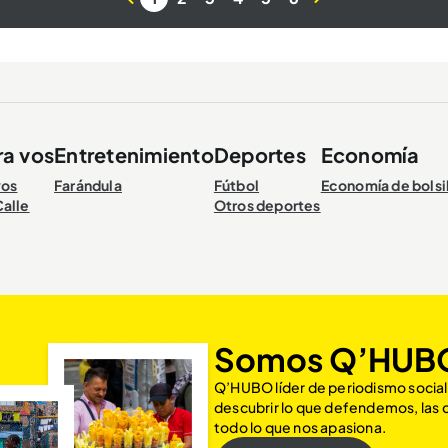
ra vos
Entretenimiento
Deportes
Economía
vos
Farándula
Fútbol
Economía de bolsi
Calle
Otros deportes
Somos Q’HUB
Q’HUBO líder de periodismo social
descubrir lo que defendemos, las
todo lo que nos apasiona.