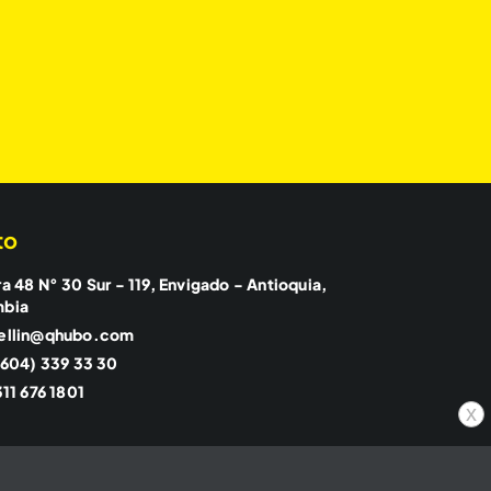
to
a 48 N° 30 Sur - 119, Envigado - Antioquia,
mbia
ellin@qhubo.com
(604) 339 33 30
11 676 1801
x