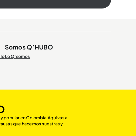
Somos Q’HUBO
llo
Lo Q’somos
O
 y popular en Colombia.Aquí vas a
 causas que hacemos nuestras y