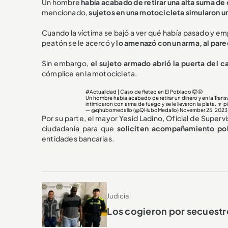
Un hombre
había acabado de retirar una alta suma de 
mencionado,
sujetos en una motocicleta simularon u
Cuando la víctima se bajó a ver qué había pasado y em
peatón se le acercó y
lo amenazó con un arma, al par
Sin embargo,
el sujeto armado abrió la puerta del ca
cómplice en la motocicleta.
#Actualidad
| Caso de fleteo en El Poblado 🤯😡
Un hombre había acabado de retirar un dinero y en la Transv
intimidaron con arma de fuego y se le llevaron la plata. 🔽
p
— @qhubomedallo (@QHuboMedallo)
November 25, 2023
Por su parte, el mayor Yesid Ladino, Oficial de Supervi
ciudadanía para que
soliciten acompañamiento pol
entidades bancarias.
Judicial
Los cogieron por secuestro