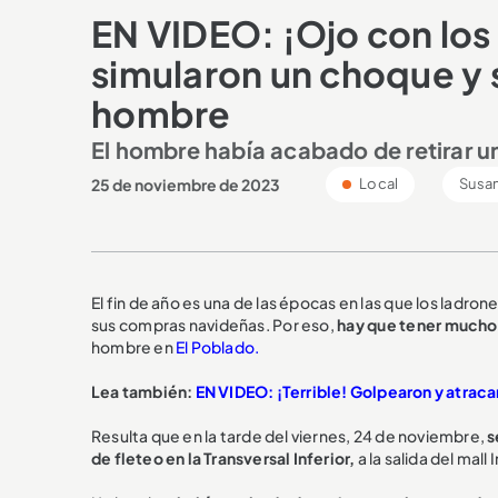
EN VIDEO: ¡Ojo con los 
simularon un choque y s
hombre
El hombre había acabado de retirar u
25 de noviembre de 2023
Local
Susa
El fin de año es una de las épocas en las que los ladron
sus compras navideñas. Por eso,
hay que tener mucho 
hombre en
El Poblado.
Lea también:
EN VIDEO: ¡Terrible! Golpearon y atraca
Resulta que en la tarde del viernes, 24 de noviembre,
s
de fleteo en la Transversal Inferior,
a la salida del mall 