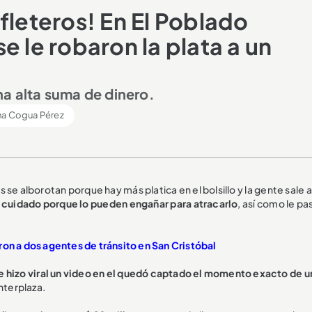
fleteros! En El Poblado
e le robaron la plata a un
na alta suma de dinero.
na Cogua Pérez
es se alborotan porque hay más platica en el bolsillo y la gente sale 
cuidado porque lo pueden engañar para atracarlo
, así como le pa
ron a dos agentes de tránsito en San Cristóbal
e hizo viral un video en el quedó captado el momento exacto de u
Interplaza.