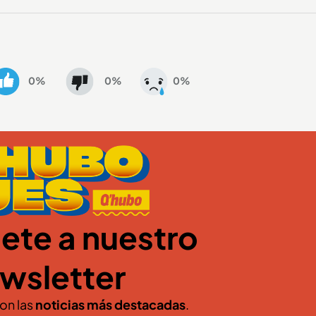
0%
0%
0%
ete a nuestro
wsletter
con las
noticias más destacadas
.