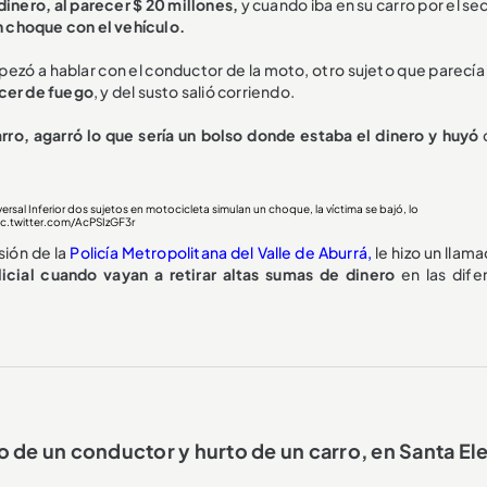
dinero, al parecer $ 20 millones,
y cuando iba en su carro por el se
n choque con el vehículo.
pezó a hablar con el conductor de la moto, otro sujeto que parecía
ecer de fuego
, y del susto salió corriendo.
rro, agarró lo que sería un bolso donde estaba el dinero y huyó
ersal Inferior dos sujetos en motocicleta simulan un choque, la víctima se bajó, lo
ic.twitter.com/AcPSIzGF3r
sión de la
Policía Metropolitana del Valle de Aburrá,
le hizo un llama
icial cuando vayan a retirar altas sumas de dinero
en las dife
 de un conductor y hurto de un carro, en Santa El