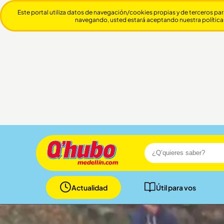
Este portal utiliza datos de navegación/cookies propias y de terceros par
navegando, usted estará aceptando nuestra política
Actualidad
Útil para vos