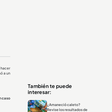
a hacer
só a un
También te puede
interesar:
n caso
¿Amaneció caleto?
Revise los resultados de