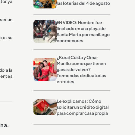
ctor ya
las loterías del 4 de agosto
 ser un
EN VIDEO: Hombre fue
linchado en una playa de
Santa Marta por manilargo
con su
con menores
¿Koral Costa y Omar
Murillo como que tienen
ganas de volver?
do a la
Tremendas dedicatorias
rentes
en redes
Le explicamos: Cómo
solicitar un crédito digital
para comprar casa propia
ena.