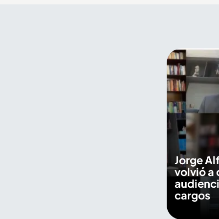
de Flores también se
encuentran en el Palacio
Nacional de Medellín
Jorge Al
volvió a 
audienci
cargos