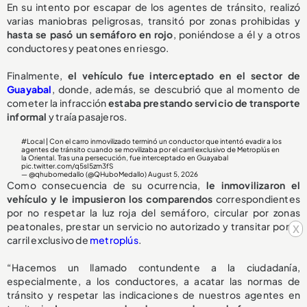
En su intento por escapar de los agentes de tránsito, realizó
varias maniobras peligrosas, transitó por zonas prohibidas y
hasta se pasó un semáforo en rojo
, poniéndose a él y a otros
conductores y peatones en riesgo.
Finalmente,
el vehículo fue interceptado en el sector de
Guayabal
, donde, además, se descubrió que al momento de
cometer la infracción
estaba prestando servicio de transporte
informal
y traía pasajeros.
#Local
| Con el carro inmovilizado terminó un conductor que intentó evadir a los
agentes de tránsito cuando se movilizaba por el carril exclusivo de Metroplús en
la Oriental. Tras una persecución, fue interceptado en Guayabal
pic.twitter.com/q5sI5zm3fS
— @qhubomedallo (@QHuboMedallo)
August 5, 2026
Como consecuencia de su ocurrencia,
le inmovilizaron el
vehículo y le impusieron los comparendos
correspondientes
por no respetar la luz roja del semáforo, circular por zonas
peatonales, prestar un servicio no autorizado y transitar por el
x
carril exclusivo de
metroplús
.
“Hacemos un llamado contundente a la ciudadanía,
especialmente, a los conductores, a acatar las normas de
tránsito y respetar las indicaciones de nuestros agentes en