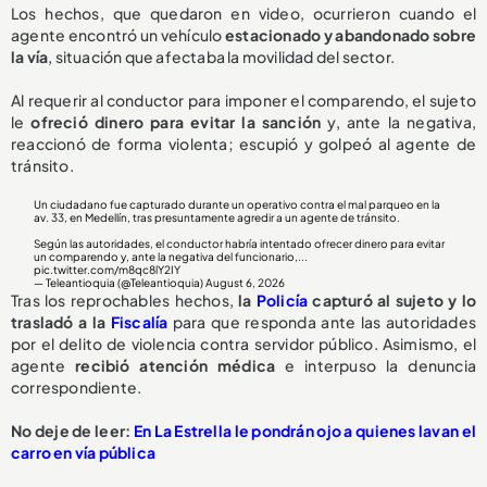
Los hechos, que quedaron en video, ocurrieron cuando el
agente encontró un vehículo
estacionado y abandonado sobre
la vía
, situación que afectaba la movilidad del sector.
Al requerir al conductor para imponer el comparendo, el sujeto
le
ofreció dinero para evitar la sanción
y, ante la negativa,
reaccionó de forma violenta; escupió y golpeó al agente de
tránsito.
Un ciudadano fue capturado durante un operativo contra el mal parqueo en la
av. 33, en Medellín, tras presuntamente agredir a un agente de tránsito.
Según las autoridades, el conductor habría intentado ofrecer dinero para evitar
un comparendo y, ante la negativa del funcionario,...
pic.twitter.com/m8qc8lY2IY
— Teleantioquia (@Teleantioquia)
August 6, 2026
Tras los reprochables hechos,
la
Policía
capturó al sujeto y lo
trasladó a la
Fiscalía
para que responda ante las autoridades
por el delito de violencia contra servidor público. Asimismo, el
agente
recibió atención médica
e interpuso la denuncia
correspondiente.
No deje de leer:
En La Estrella le pondrán ojo a quienes lavan el
carro en vía pública