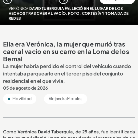
1
2
3
VERÓNICA
DAVID TUBERQUIA FALLECIÓ EN EL LUGAR DE LOS
HECHOS TRAS CAER AL VACÍO. FOTO: CORTESÍA Y TOMADA DE
REDES
Ella era Verónica, la mujer que murió tras
caer al vacío en su carro en la Loma de los
Bernal
La mujer habría perdido el control del vehículo cuando
intentaba parquearlo en el tercer piso del conjunto
residencial en el que vivía.
05 de agosto de 2026
Movilidad
Alejandra Morales
Como
Verónica David Tuberquia, de 29 años
, fue identificada
la mujer que falleció luego de caer desde el tercer piso de un