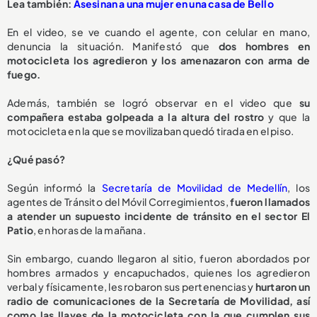
Lea también:
Asesinan a una mujer en una casa de Bello
En el video, se ve cuando el agente, con celular en mano,
denuncia la situación. Manifestó que
dos hombres en
motocicleta los agredieron y los amenazaron con arma de
fuego.
Además, también se logró observar en el video que
su
compañera estaba golpeada a la altura del rostro
y que la
motocicleta en la que se movilizaban quedó tirada en el piso.
¿Qué pasó?
Según informó la
Secretaría de Movilidad de Medellín
, los
agentes de Tránsito del Móvil Corregimientos,
fueron llamados
a atender un supuesto incidente de tránsito en el sector El
Patio
, en horas de la mañana.
Sin embargo, cuando llegaron al sitio, fueron abordados por
hombres armados y encapuchados, quienes los agredieron
verbal y físicamente, les robaron sus pertenencias y
hurtaron un
radio de comunicaciones de la Secretaría de Movilidad, así
como las llaves de la motocicleta con la que cumplen sus