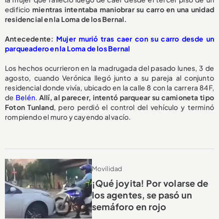
edificio
mientras intentaba maniobrar su carro en una unidad
residencial en la Loma de los Bernal.
A
ntecedente:
Mujer murió tras caer con su carro desde un
parqueadero en la Loma de los Bernal
Los hechos ocurrieron en la madrugada del pasado lunes, 3 de
agosto, cuando Verónica llegó junto a su pareja al conjunto
residencial donde vivía, ubicado en la calle 8 con la carrera 84F,
de
Belén
.
Allí, al parecer, intentó parquear su camioneta tipo
Foton Tunland
, pero perdió el control del vehículo y terminó
rompiendo el muro y cayendo al vacío.
Movilidad
¡Qué joyita! Por volarse de
los agentes, se pasó un
semáforo en rojo