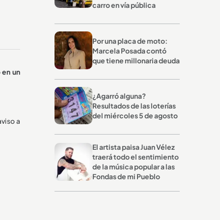
carro en vía pública
Por una placa de moto:
Marcela Posada contó
que tiene millonaria deuda
 en un
¿Agarró alguna?
Resultados de las loterías
del miércoles 5 de agosto
aviso a
El artista paisa Juan Vélez
traerá todo el sentimiento
de la música popular a las
Fondas de mi Pueblo