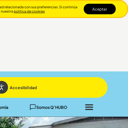
dad relacionada con sus preferencias. Si continúa
Aceptar
n nuestra
politica de cookies
Cerrar
Accesibilidad
omía
Somos Q’HUBO