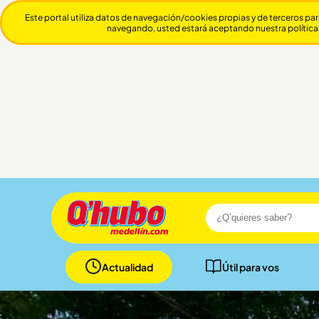
Este portal utiliza datos de navegación/cookies propias y de terceros par
navegando, usted estará aceptando nuestra política
Actualidad
Útil para vos