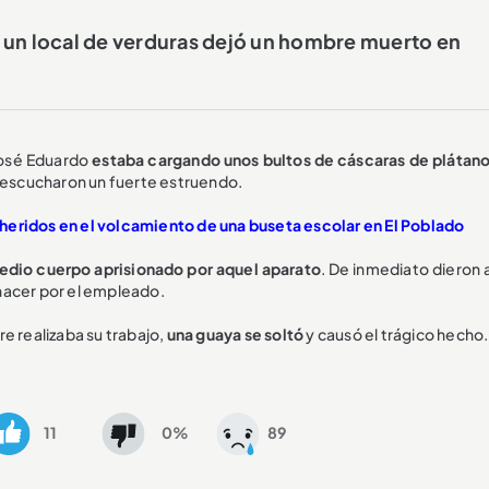
un local de verduras dejó un hombre muerto en
José Eduardo
estaba cargando unos bultos de cáscaras de plátano
escucharon un fuerte estruendo.
heridos en el volcamiento de una buseta escolar en El Poblado
edio cuerpo aprisionado por aquel aparato
. De inmediato dieron 
hacer por el empleado.
e realizaba su trabajo,
una guaya se soltó
y causó el trágico hecho.
11
0%
89