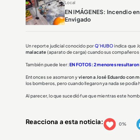
Local
EN IMÁGENES: Incendio en 
Envigado
Un reporte judicial conocido por
Q’HUBO
indica que 
malacate
(aparato de carga) cuando sus compañeros 
También puede leer:
EN FOTOS: 2 menores resultaron 
Entonces se asomaron y
vieron a José Eduardo con m
los bomberos, pero cuando llegaron ya nada se podía 
Al parecer, lo que sucedió fue que mientras este hombr
Reacciona a esta noticia:
0%