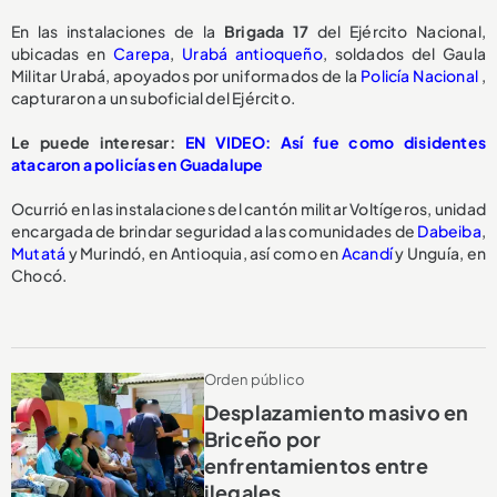
En las instalaciones de la
Brigada 17
del Ejército Nacional,
ubicadas en
Carepa
,
Urabá antioqueño
, soldados del Gaula
Militar Urabá, apoyados por uniformados de la
Policía Nacional
,
capturaron a un suboficial del Ejército.
Le puede interesar:
EN VIDEO: Así fue como disidentes
atacaron a policías en Guadalupe
Ocurrió en las instalaciones del cantón militar Voltígeros, unidad
encargada de brindar seguridad a las comunidades de
Dabeiba
,
Mutatá
y Murindó, en Antioquia, así como en
Acandí
y Unguía, en
Chocó.
Orden público
Desplazamiento masivo en
Briceño por
enfrentamientos entre
ilegales