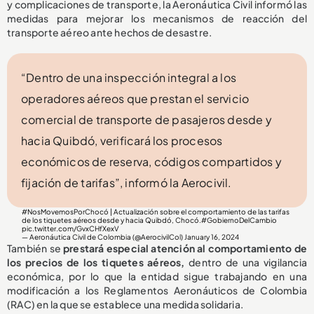
y complicaciones de transporte, la Aeronáutica Civil informó las
medidas para mejorar los mecanismos de reacción del
transporte aéreo ante hechos de desastre.
“Dentro de una inspección integral a los
operadores aéreos que prestan el servicio
comercial de transporte de pasajeros desde y
hacia Quibdó, verificará los procesos
económicos de reserva, códigos compartidos y
fijación de tarifas”, informó la Aerocivil.
#NosMovemosPorChocó
| Actualización sobre el comportamiento de las tarifas
de los tiquetes aéreos desde y hacia Quibdó, Chocó.
#GobiernoDelCambio
pic.twitter.com/GvxCHfXexV
— Aeronáutica Civil de Colombia (@AerocivilCol)
January 16, 2024
También se
prestará especial atención al comportamiento de
los precios de los tiquetes aéreos,
dentro de una vigilancia
económica, por lo que la entidad sigue trabajando en una
modificación a los Reglamentos Aeronáuticos de Colombia
(RAC) en la que se establece una medida solidaria.