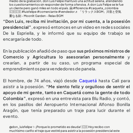
medio de la grabación, don Luis Felipe mantuvo una actitud serena, atendiendo
los cuestionamientos sin responder de forma ofensiva. A don Luis Felipe se le fue
un cliente pero ganó miles en todo el país. 🤗
#florencia
#caqueta_colombia
🇨🇴🇨🇴
#luisfelipe
#comerciante
#vendedor
♬ 「リラックスBGM」川音と空気
重なる刻 - Moonlit Garden - Relax BGM
“Don Luis, reciba mi invitación, por mi cuenta, a la posesión
presidencial”
, expresó entonces en un video en redes sociales
De la Espriella, y le informó que su equipo de trabajo se
encargaría de todo.
En la publicación añadió de paso que
sus próximos ministros de
Comercio y Agricultura lo asesorarían personalmente
y
crearían, a partir de su caso, un programa especial de
emprendimientos para vendedores de panela.
El hombre, de 74 años, viajó desde
Caquetá
hasta Cali para
asistir a la posesión.
“Me siento feliz y orgulloso de sentir el
apoyo de mi gente, tanto en Caquetá como la gente de todo
Colombia”
, expresó en una entrevista para Blu Radio, y contó,
en los pasillos del Aeropuerto Internacional Alfonso Bonilla
Aragón, que tenía preparado un traje para lucir durante el
evento.
@don_luisfelipe
✨ ¡Porque lo prometido es deuda! 🇨🇴 Hoy recibo con
muchísimo cariño el traje que vestiré para asistir a la posesión presidencial este