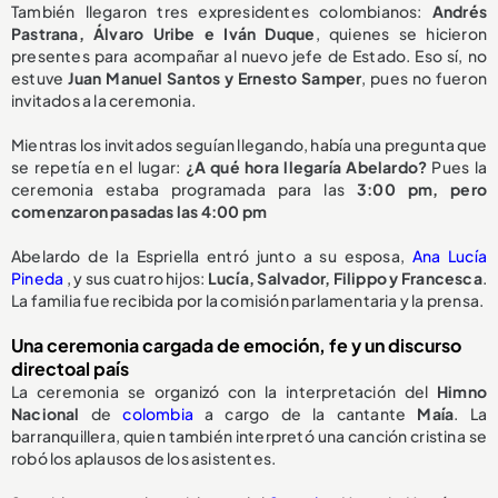
También llegaron tres expresidentes colombianos:
Andrés
Pastrana, Álvaro Uribe e Iván Duque
, quienes se hicieron
presentes para acompañar al nuevo jefe de Estado. Eso sí, no
estuve
Juan Manuel Santos y Ernesto Samper
, pues no fueron
invitados a la ceremonia.
Mientras los invitados seguían llegando, había una pregunta que
se repetía en el lugar:
¿A qué hora llegaría Abelardo?
Pues la
ceremonia estaba programada para las
3:00 pm, pero
comenzaron pasadas las 4:00 pm
Abelardo de la Espriella entró junto a su esposa,
Ana Lucía
Pineda
, y sus cuatro hijos:
Lucía, Salvador, Filippo y Francesca
.
La familia fue recibida por la comisión parlamentaria y la prensa.
Una ceremonia cargada de emoción, fe y un discurso
directoal país
La ceremonia se organizó con la interpretación del
Himno
Nacional
de
colombia
a cargo de la cantante
Maía
. La
barranquillera, quien también interpretó una canción cristina se
robó los aplausos de los asistentes.