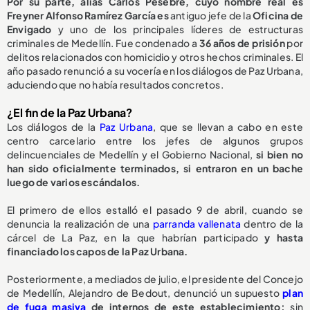
Por su parte, alias Carlos Pesebre, cuyo nombre real es
Freyner Alfonso Ramírez García es
antiguo jefe de la
Oficina de
Envigado
y uno de los principales líderes de estructuras
criminales de Medellín. Fue condenado a
36 años de prisión
por
delitos relacionados con homicidio y otros hechos criminales. El
año pasado renunció a su vocería en los diálogos de Paz Urbana,
aduciendo que no había resultados concretos.
¿El fin de la Paz Urbana?
Los diálogos de la
Paz Urbana
, que se llevan a cabo en este
centro carcelario entre los jefes de algunos grupos
delincuenciales de Medellín y el Gobierno Nacional,
si bien no
han sido oficialmente terminados, si entraron en un bache
luego de varios escándalos.
El primero de ellos estalló el pasado 9 de abril, cuando se
denuncia la realización de una
parranda vallenata
dentro de la
cárcel de La Paz, en la que habrían participado
y hasta
financiado los capos de la Paz Urbana.
Posteriormente, a mediados de julio, el presidente del Concejo
de Medellín, Alejandro de Bedout, denunció un supuesto
plan
de fuga masiva
de internos de este establecimiento;
sin