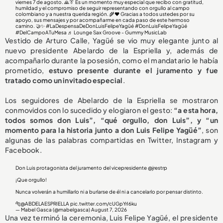
viernes 7 de agosto. 🙏👔 Es un momento muy especial que recibo con gratitud,
humildad y el compromiso de seguir representando con orgullo al campo
colombiano y a nuestra querida región. 🌾❤️ Gracias a todos ustedes por su
apoyo, sus mensajes y por acompañarme en cada paso de este hermoso
camino. 🤝✨
#LaDespensaDeDonLuisFelipeYagüé
#DonLuisFelipeYagüé
#DelCampoATuMesa
♬ Lounge Sax Groove - Gummy MusicLab
Vestido de Arturo Calle, Yagüé se vio muy elegante junto al
nuevo presidente Abelardo de la Espriella y, además de
acompañarlo durante la posesión, como el mandatario le había
prometido,
estuvo presente durante el juramento y
fue
tratado como un invitado especial
.
Los seguidores de Abelardo de la Espriella se mostraron
conmovidos con lo sucedido y elogiaron el gesto:
“a esta hora,
todos somos don Luis”, “qué orgullo, don Luis”, y “un
momento para la historia junto a don Luis Felipe Yagüé”
, son
algunas de las palabras compartidas en Twitter, Instagram y
Facebook.
Don Luis protagonista del juramento del vicepresidente
@jrestrp
¡Que orgullo!
Nunca volverán a humillarlo ni a burlarse de él ni a cancelarlo por pensar distinto.
🐅
@ABDELAESPRIELLA
pic.twitter.com/cUGpYrI6ku
— Mabel Gasca (@mabelgasca)
August 7, 2026
Una vez terminó la ceremonia, Luis Felipe Yagüé, el presidente