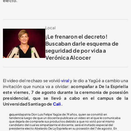
electo.
Local
¡Le frenaron el decreto!
Buscaban darle esquema de
seguridad de por vida a
Verónica Alcocer
El video del rechazo se volvió
viral
y le dio a Yagüé a cambio una
invitación que nunca va a olvidar:
acompañar a De la Espriella
este viernes, 7 de agosto durante la ceremonia de posesión
presidencial, que se llevó a cabo en el campus de la
Universidad Santiago de
Cali
.
@queridapatria
Don Luis Felipe Yagüe de 74 años, quien se convirtió en
tendencia luego de que un docente publicara un video en el que le comunicaba
que dejaría de comprarle sus productos debido a que no votó por el mismo
candidato del cual es simpatizante el docente, será el invitado especial del
presidente electo Abelardo De La Espriella en su posesión del 7 de agosto. En