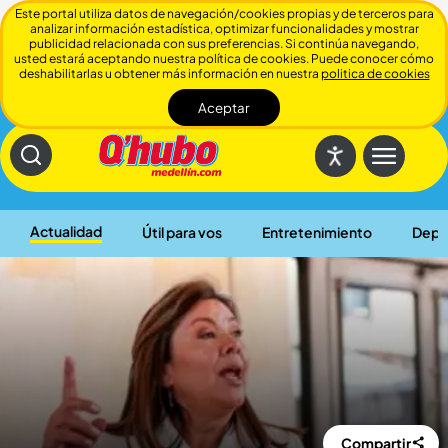
Este portal utiliza datos de navegación/cookies propias y de terceros para
analizar información estadística, optimizar funcionalidades y mostrar
publicidad relacionada con sus preferencias. Si continúa navegando,
usted estará aceptando nuestra política de cookies. Puede conocer cómo
deshabilitarlas u obtener más información en nuestra
politica de cookies
Aceptar
Cerrar
Actualidad
Útil para vos
Entretenimiento
Depo
Compartir