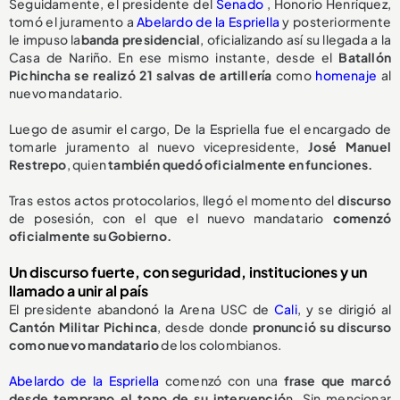
Seguidamente, el presidente del
Senado
, Honorio Henríquez,
tomó el juramento a
Abelardo de la Espriella
y posteriormente
le impuso la
banda presidencial
, oficializando así su llegada a la
Casa de Nariño. En ese mismo instante, desde el
Batallón
Pichincha se realizó 21 salvas de artillería
como
homenaje
al
nuevo mandatario.
Luego de asumir el cargo, De la Espriella fue el encargado de
tomarle juramento al nuevo vicepresidente,
José Manuel
Restrepo
, quien
también quedó oficialmente en funciones.
Tras estos actos protocolarios, llegó el momento del
discurso
de posesión, con el que el nuevo mandatario
comenzó
oficialmente su Gobierno.
Un discurso fuerte, con seguridad, instituciones y un
llamado a unir al país
El presidente abandonó la Arena USC de
Cali
, y se dirigió al
Cantón Militar Pichinca
, desde donde
pronunció su discurso
como nuevo mandatario
de los colombianos.
Abelardo de la Espriella
comenzó con una
frase que marcó
desde temprano el tono de su intervenció
n. Sin mencionar