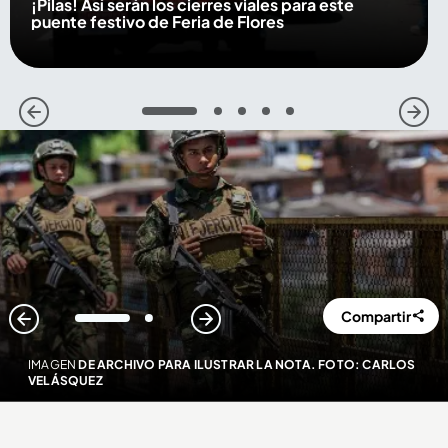
¡Pilas! Así serán los cierres viales para este
puente festivo de Feria de Flores
1
2
3
4
5
Compartir
1
2
IMAGEN
DE ARCHIVO PARA ILUSTRAR LA NOTA. FOTO: CARLOS
VELÁSQUEZ