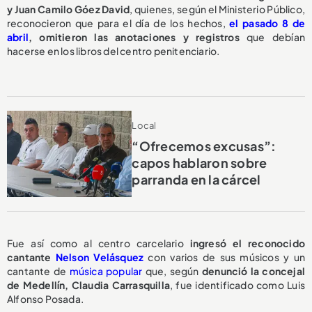
y Juan Camilo Góez David
, quienes, según el Ministerio Público,
reconocieron que para el día de los hechos,
el pasado 8 de
abril
,
omitieron las anotaciones y registros
que debían
hacerse en los libros del centro penitenciario.
Local
“Ofrecemos excusas”:
capos hablaron sobre
parranda en la cárcel
Fue así como al centro carcelario
ingresó el reconocido
cantante
Nelson Velásquez
con varios de sus músicos y un
cantante de
música popular
que, según
denunció la concejal
de Medellín, Claudia Carrasquilla
, fue identificado como Luis
Alfonso Posada.