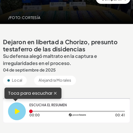
/FOTO: CORTESÍA
Dejaron en libertad a Chorizo, presunto
testaferro de las disidencias
Su defensa alegó maltrato en la captura e
irregularidades en el proceso.
04 de septiembre de 2025
Local
Alejandra Morales
×
Toca para escuchar
ESCUCHA EL RESUMEN
Tiempo transcurrido: 0 segundos
Dura
00:00
00:41