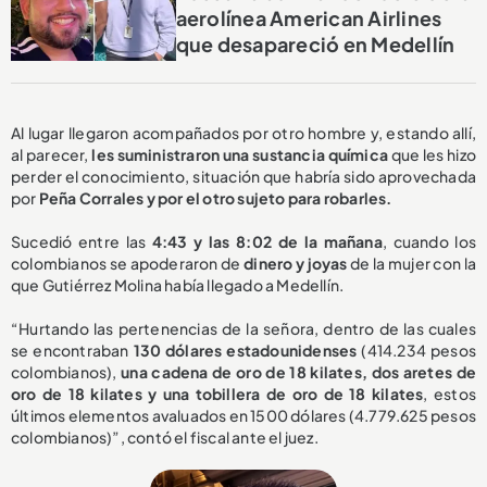
aerolínea American Airlines
que desapareció en Medellín
Al lugar llegaron acompañados por otro hombre y, estando allí,
al parecer,
les suministraron una sustancia química
que les hizo
perder el conocimiento, situación que habría sido aprovechada
por
Peña Corrales y por el otro sujeto para robarles.
Sucedió entre las
4:43 y las 8:02 de la mañana
, cuando los
colombianos se apoderaron de
dinero y joyas
de la mujer con la
que Gutiérrez Molina había llegado a Medellín.
“Hurtando las pertenencias de la señora, dentro de las cuales
se encontraban
130 dólares estadounidenses
(414.234 pesos
colombianos),
una cadena de oro de 18 kilates, dos aretes de
oro de 18 kilates y una tobillera de oro de 18 kilates
, estos
últimos elementos avaluados en 1500 dólares (4.779.625 pesos
colombianos)”, contó el fiscal ante el juez.