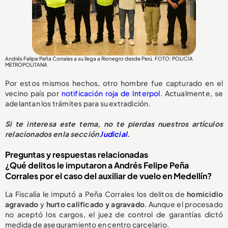
Andrés Felipe Peña Corrales a su llega a Rionegro desde Perú. FOTO: POLICÍA
METROPOLITANA
Por estos mismos hechos, otro hombre fue capturado en el
vecino país por
notificación roja de Interpol
. Actualmente, se
adelantan los trámites para su extradición.
Si te interesa este tema, no te pierdas nuestros artículos
relacionados en la sección
Judicial
.
Preguntas y respuestas relacionadas
¿Qué delitos le imputaron a Andrés Felipe Peña
Corrales por el caso del auxiliar de vuelo en Medellín?
La Fiscalía le imputó a Peña Corrales los delitos de
homicidio
agravado
y
hurto calificado y agravado
. Aunque el procesado
no aceptó los cargos, el juez de control de garantías dictó
medida de aseguramiento en centro carcelario.