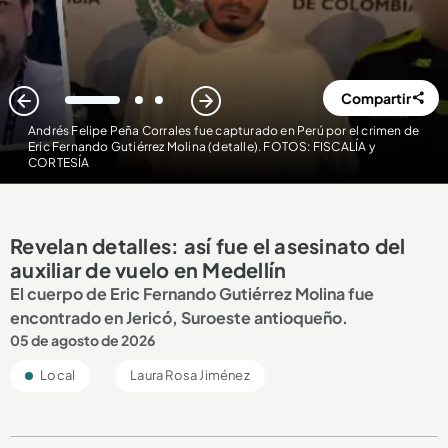
Compartir
1
2
3
Andrés Felipe Peña Corrales fue capturado en Perú por el crimen de
Eric Fernando Gutiérrez Molina (detalle). FOTOS: FISCALÍA y
CORTESÍA
Revelan detalles: así fue el asesinato del
auxiliar de vuelo en Medellín
El cuerpo de Eric Fernando Gutiérrez Molina fue
encontrado en Jericó, Suroeste antioqueño.
05 de agosto de 2026
Local
Laura Rosa Jiménez