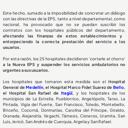
Este hecho, sumado a la imposibilidad de concretar un diálogo
con las directivas de la EPS, tanto a nivel departamental, como
nacional, ha provocado que no se puedan suscribir los
contratos con los hospitales públicos del departamento,
afectando las finanzas de estos establecimientos y
entorpeciendo la correcta prestación del servicio a los
usuarios.
Por esta razón, los 25 hospitales decidieron ‘cortarle el chorro’
a la Nueva EPS y suspender los servicios ambulatorios no
urgentes a sus usuarios.
Los hospitales que tomaron esta medida son el
Hospital
General de
Medellín
, el Hospital Marco Fidel Suarez de
Bello
,
el Hospital San Rafael de
Itagüí
,
y los hospitales de los
municipios de La Estrella, Pueblorrico, Angelópolis, Tarso, La
Pintada, Vigía del Fuerte, San Francisco, Toledo, Montebello,
Briceño, Cocorná, Donmatías, Carolina del Príncipe, Giraldo,
Granada, Alejandría, Vegachí, Támesis, Cisneros, Uramita, San
Luis, Jericó, San Andrés de Cuerquia, Argelia y San Rafael.