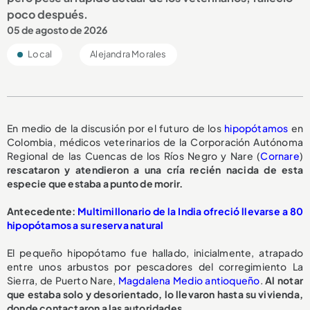
poco después.
05 de agosto de 2026
Local
Alejandra Morales
En medio de la discusión por el futuro de los
hipopótamos
en
Colombia, médicos veterinarios de la Corporación Autónoma
Regional de las Cuencas de los Ríos Negro y Nare (
Cornare
)
rescataron y atendieron a una cría recién nacida de esta
especie que estaba a punto de morir.
A
ntecedente:
Multimillonario de la India ofreció llevarse a 80
hipopótamos a su reserva natural
El pequeño hipopótamo fue hallado, inicialmente, atrapado
entre unos arbustos por pescadores del corregimiento La
Sierra, de Puerto Nare,
Magdalena Medio antioqueño
.
Al notar
que estaba solo y desorientado, lo llevaron hasta su vivienda,
donde contactaron a las autoridades.