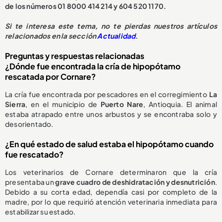
de los números 01 8000 414 214 y 604 520 1170.
S
i te interesa este tema, no te pierdas nuestros artículos
relacionados en la sección
Actualidad
.
Preguntas y respuestas relacionadas
¿Dónde fue encontrada la cría de hipopótamo
rescatada por Cornare?
La cría fue encontrada por pescadores en el corregimiento
La
Sierra
, en el municipio de
Puerto Nare
, Antioquia. El animal
estaba atrapado entre unos arbustos y se encontraba solo y
desorientado.
¿En qué estado de salud estaba el hipopótamo cuando
fue rescatado?
Los veterinarios de Cornare determinaron que la cría
presentaba un
grave cuadro de deshidratación y desnutrición
.
Debido a su corta edad, dependía casi por completo de la
madre, por lo que requirió atención veterinaria inmediata para
estabilizar su estado.