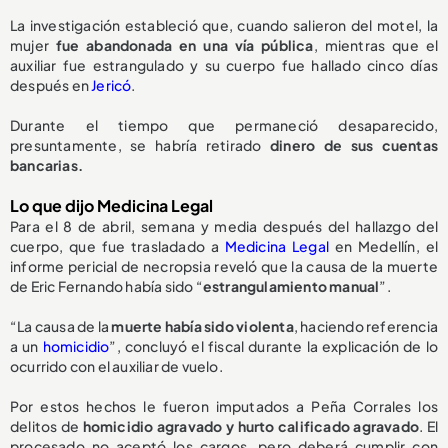
La investigación estableció que, cuando salieron del motel, la
mujer
fue abandonada en una vía pública
, mientras que el
auxiliar fue estrangulado y su cuerpo fue hallado cinco días
después en
Jericó
.
Durante el tiempo que permaneció desaparecido,
presuntamente, se habría retirado
dinero de sus cuentas
bancarias.
Lo que dijo Medicina Legal
Para el 8 de abril, semana y media después del hallazgo del
cuerpo, que fue trasladado a
Medicina Legal
en Medellín, el
informe pericial de necropsia reveló que la causa de la muerte
de Eric Fernando había sido “
estrangulamiento manual
”.
“La causa de la
muerte había sido violenta
, haciendo referencia
a un
homicidio
”, concluyó el fiscal durante la explicación de lo
ocurrido con el auxiliar de vuelo.
Por estos hechos le fueron imputados a Peña Corrales los
delitos de
homicidio agravado y hurto calificado agravado
. El
procesado no aceptó los cargos, pero deberá cumplir con