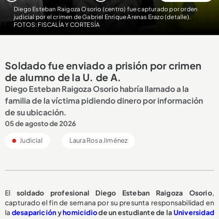
Diego Esteban Raigoza Osorio (centro) fue capturado por orden
judicial por el crimen de Gabriel Enrique Arenas Erazo (detalle)
.
FOTOS: FISCALÍA Y CORTESÍA
Soldado fue enviado a prisión por crimen
de alumno de la U. de A.
Diego Esteban Raigoza Osorio habría llamado a la
familia de la víctima pidiendo dinero por información
de su ubicación.
05 de agosto de 2026
Judicial
Laura Rosa Jiménez
El
soldado profesional Diego Esteban Raigoza Osorio
,
capturado el fin de semana por su presunta responsabilidad en
la
desaparición
y
homicidio
de un estudiante de la
Universidad