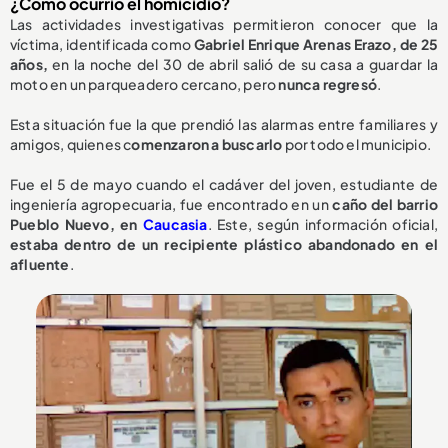
¿Cómo ocurrió el homicidio?
Las actividades investigativas permitieron conocer que la
víctima, identificada como
Gabriel Enrique Arenas Erazo, de 25
años,
en la noche del 30 de abril salió de su casa a guardar la
moto en un parqueadero cercano, pero
nunca regresó
.
Esta situación fue la que prendió las alarmas entre familiares y
amigos, quienes c
omenzaron a buscarlo
por todo el municipio.
Fue el 5 de mayo cuando el cadáver del joven, estudiante de
ingeniería agropecuaria, fue encontrado en un
caño del barrio
Pueblo Nuevo, en
Caucasia
. Este, según información oficial,
estaba dentro de un recipiente plástico abandonado en el
afluente
.