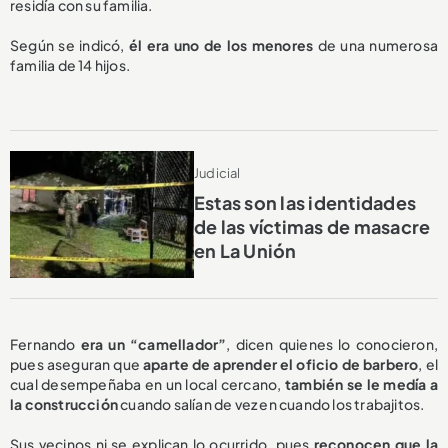
residía con su familia.
Según se indicó,
él era uno de los menores
de una numerosa
familia de 14 hijos.
Judicial
Estas son las identidades
de las víctimas de masacre
en La Unión
Fernando
era un “camellador”
, dicen quienes lo conocieron,
pues aseguran que
aparte de aprender el oficio de barbero
, el
cual desempeñaba en un local cercano,
también se le medía a
la construcción
cuando salían de vez en cuando los trabajitos.
Sus vecinos ni se explican lo ocurrido, pues
reconocen que la