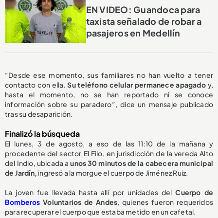
EN VIDEO: Guandoca para
taxista señalado de robar a
pasajeros en Medellín
“Desde ese momento, sus familiares no han vuelto a tener
contacto con ella.
Su teléfono celular permanece apagado
y,
hasta el momento, no se han reportado ni se conoce
información sobre su paradero”, dice un mensaje publicado
tras su desaparición.
Finalizó la búsqueda
El lunes, 3 de agosto, a eso de las 11:10 de la mañana y
procedente del sector El Filo, en jurisdicción de la vereda Alto
del Indio, ubicada a
unos 30 minutos de la cabecera municipal
de Jardín,
ingresó a la morgue el cuerpo de Jiménez Ruiz.
La joven fue llevada hasta allí por unidades del
Cuerpo de
Bomberos
Voluntarios de Andes
, quienes fueron requeridos
para recuperar el cuerpo que estaba metido en un cafetal.