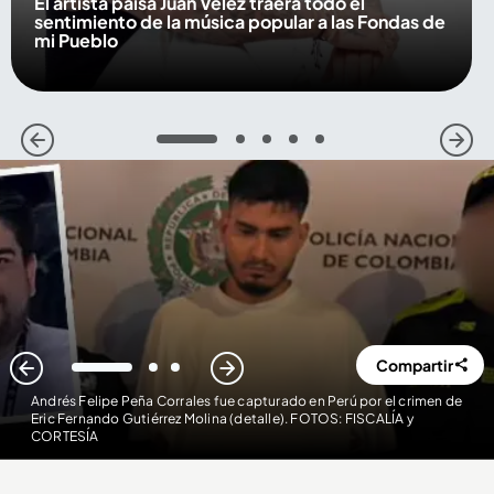
El artista paisa Juan Vélez traerá todo el
sentimiento de la música popular a las Fondas de
mi Pueblo
1
2
3
4
5
Compartir
1
2
3
Andrés Felipe Peña Corrales fue capturado en Perú por el crimen de
Eric Fernando Gutiérrez Molina (detalle). FOTOS: FISCALÍA y
CORTESÍA