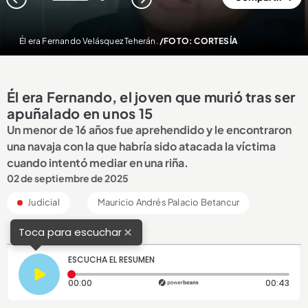
1
2
Él era Fernando Velásquez Teherán.
/FOTO: CORTESÍA
Él era Fernando, el joven que murió tras ser
apuñalado en unos 15
Un menor de 16 años fue aprehendido y le encontraron
una navaja con la que habría sido atacada la víctima
cuando intentó mediar en una riña.
02 de septiembre de 2025
Judicial
Mauricio Andrés Palacio Betancur
×
Toca para escuchar
ESCUCHA EL RESUMEN
Tiempo transcurrido: 0 segundos
Dura
00:00
00:43