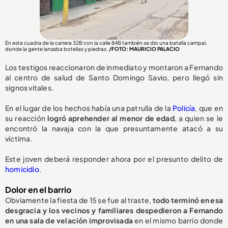
En esta cuadra de la carrera 32B con la calle 84B también se dio una batalla campal,
donde la gente lanzaba botellas y piedras.
/FOTO: MAURICIO PALACIO
Los testigos reaccionaron de inmediato y montaron a Fernando
al centro de salud de Santo Domingo Savio, pero llegó sin
signos vitales.
En el lugar de los hechos había una patrulla de la
Policía
, que en
su reacción
logró aprehender al menor de edad
, a quien se le
encontró la navaja con la que presuntamente atacó a su
víctima.
Este joven deberá responder ahora por el presunto delito de
homicidio
.
Dolor en el barrio
Obviamente la fiesta de 15 se fue al traste,
todo terminó en esa
desgracia y los vecinos y familiares despedieron a Fernando
en una sala de velación improvisada
en el mismo barrio donde