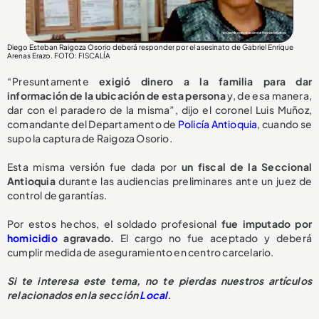
Diego Esteban Raigoza Osorio deberá responder por el asesinato de Gabriel Enrique
Arenas Erazo
. FOTO: FISCALÍA
“Presuntamente
exigió dinero a la familia para dar
información de la ubicación de esta persona
y, de esa manera,
dar con el paradero de la misma”, dijo el coronel Luis Muñoz,
comandante del Departamento de
Policía Antioquia
, cuando se
supo la captura de Raigoza Osorio.
Esta misma versión fue dada por
un fiscal de la Seccional
Antioquia
durante las audiencias preliminares ante un juez de
control de garantías.
Por estos hechos, el soldado profesional
fue imputado por
homicidio
agravado.
El cargo no fue aceptado y deberá
cumplir medida de aseguramiento en centro carcelario.
Si te interesa este tema, no te pierdas nuestros artículos
relacionados en la sección
Local
.