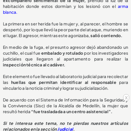
excompañero sentimental de la mujer,
prendió la luz de la
habitación donde estos dormían y los lesionó con el
arma
blanca.
La primera en ser herida fue la mujer y, al parecer, el hombre se
despertó, por lo que llevó la peor parte del ataque, muriendo en
el lugar. El agresor, mientras este agonizaba,
salió corriendo.
En medio de la fuga, el presunto agresor dejó abandonado un
cuchillo, el cual fue
embalado y rotulado
por los investigadores
judiciales que llegaron al apartamento para realizar la
inspección técnica al cadáver.
Este elemento fue llevado al laboratorio judicial para recolectar
las
huellas que permitan identificar al responsable
para
vincularlo a la noticia criminal y lograr su judicialización.
x
De acuerdo con el Sistema de Información para la Seguridad y
la Convivencia (Sisc) de la Alcaldía de Medellín, la mujer que
resultó herida
“fue trasladada a un centro asistencial”.
Si te interesa este tema, no te pierdas nuestros artículos
relacionados en la sección
Judicial
.