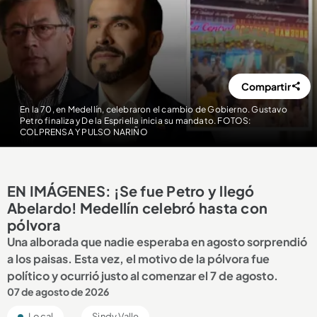
Compartir
En la 70, en Medellín, celebraron el cambio de Gobierno. Gustavo
Petro finaliza y De la Espriella inicia su mandato. FOTOS:
COLPRENSA Y PULSO NARIÑO
EN IMÁGENES: ¡Se fue Petro y llegó
Abelardo! Medellín celebró hasta con
pólvora
Una alborada que nadie esperaba en agosto sorprendió
a los paisas. Esta vez, el motivo de la pólvora fue
político y ocurrió justo al comenzar el 7 de agosto.
07 de agosto de 2026
Local
Sindy Valle