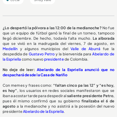
¿Lo despertó la pólvora a las 12:00 de la medianoche?
No fue
que un equipo de fútbol ganó la final de un torneo, tampoco
llegó diciembre. De hecho, todavía falta mucho.
La alborada
que se vivió en la madrugada del viernes, 7 de agosto, en
Medellín
y algunos municipios del
Valle de Aburrá
fue la
despedida de
Gustavo Petro
y la bienvenida para
Abelardo de
la Espriella
como nuevo
presidente
de Colombia.
No deje de leer:
Abelardo de la Espriella anunció que no
despachará desde la Casa de Nariño
Con memes y frases como:
“faltan cinco pa las 12” y “es hoy,
es hoy”
, los usuarios en redes sociales manifestaron que se
iban a acostar tarde para despedir al
saliente presidente Petro
,
pues él mismo confirmó que su gobierno
finalizaba el 6 de
agosto
a la medianoche y no asistirá a la posesión del nuevo
presidente
Abelardo de la Espriella
.