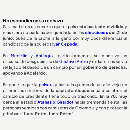
No escondieron su rechazo
Para nadie es un secreto que el
país está bastante dividido
y
más claro no pudo haber quedado en las
elecciones
del 21 de
junio
, pues De la Espriella le ganó por muy poca diferencia al
candidato de la izquierda
Iván Cepeda
.
En
Medellín
y
Antioquia
particularmente, se mantuvo un
discurso de desgobierno de
Gustavo Petro
y en las urnas se vio
reflejado el deseo de un cambio por un
gobierno de derecha,
apoyando a Abelardo.
Es por eso que la
pólvora
y hasta la quema de un año viejo en
diferentes sectores de la
capital antioqueña
para celebrar el
cambio de presidente tiene todo un trasfondo.
En la 70, muy
cerca al estadio
Atanasio Girardot
había tremenda fiesta, las
personas vestidas con camisetas de Colombia y con pirotecnia
gritaban:
“fuera Petro, fuera Petro”.