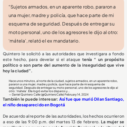
“Sujetos armados, en un aparente robo, pararon a
una mujer, madre y policía, que hace parte de mi
esquema de seguridad. Después de entregar su
moto personal, uno de los agresores le dijo al otro:
‘mátela’, relató el ex mandatario.
Quintero le solicitó a las autoridades que investigara a fondo
este hecho, para develar si el ataque
tenía “ un propósito
político o son parte del aumento de la inseguridad que vive
hoy la ciudad”.
Hace unos minutos, al norte de la ciudad, sujetos armados, en un aparente robo,
pararon a una mujer, madre y policía, que hace parte de mi esquema de
seguridad. Después de entregar su moto personal, uno de los agresores le dijo al
otro: 'mátela'. Ella logró evitar los disparos y...
— Daniel Quintero Calle (@QuinteroCalle)
February 14, 2024
También le puede interesar:
Así fue que murió Dilan Santiago,
el niño desaparecido en Bogotá
De acuerdo al reporte de las autoridades, los hechos ocurrieron
a eso de las 9:00 p.m. del martes 13 de febrero.
La mujer se