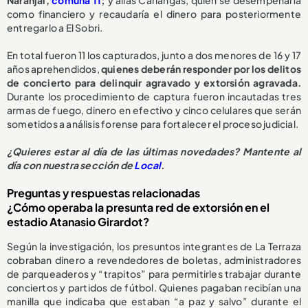
Naranjal,
comuna 11
;
y alias Carlangas, quien se desempeñaría
como financiero y recaudaría el dinero para posteriormente
entregarlo a El Sobri.
En total fueron 11 los capturados, junto a dos menores de 16 y 17
años aprehendidos,
quienes deberán responder por los delitos
de concierto para delinquir agravado y extorsión agravada.
Durante los procedimiento de captura fueron incautadas tres
armas de fuego, dinero en efectivo y cinco celulares que serán
sometidos a análisis forense para fortalecer el proceso judicial.
¿Quieres estar al día de las últimas novedades? Mantente al
día con nuestra sección de
Local
.
Preguntas y respuestas relacionadas
¿Cómo operaba la presunta red de extorsión en el
estadio Atanasio Girardot?
Según la investigación, los presuntos integrantes de La Terraza
cobraban dinero a revendedores de boletas, administradores
de parqueaderos y “trapitos” para permitirles trabajar durante
conciertos y partidos de fútbol. Quienes pagaban recibían una
manilla que indicaba que estaban “a paz y salvo” durante el