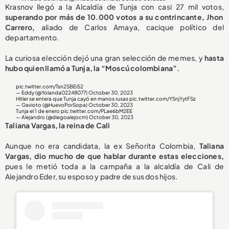
Krasnov llegó a la Alcaldía de Tunja con casi 27 mil votos,
superando por más de 10.000 votos a su contrincante, Jhon
Carrero,
aliado de Carlos Amaya, cacique político del
departamento.
La curiosa elección dejó una gran selección de memes, y
hasta
hubo quien llamó a Tunja, la “Moscú colombiana”.
pic.twitter.com/Tsn2SBEi52
— Eddy (@Yolanda02248077)
October 30, 2023
Hitler se entera que Tunja cayó en manos rusas
pic.twitter.com/YSnjYytFSz
— Gavioto (@HuevoPorSopa)
October 30, 2023
Tunja el 1 de enero
pic.twitter.com/PLae6bM2EE
— Alejandro (@diegoalejocm)
October 30, 2023
Taliana Vargas, la reina de Cali
Aunque no era candidata, la ex Señorita Colombia,
Taliana
Vargas, dio mucho de que hablar durante estas elecciones,
pues le metió toda a la campaña a la alcaldía de Cali de
Alejandro Eder, su esposo y padre de sus dos hijos.