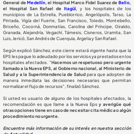
General de
Medellín
, el Hospital Marco Fidel Suarez de
Bello
,
el Hospital San Rafael de
Itagüí
,
y los hospitales de los
municipios de La Estrella, Pueblorrico, Angelópolis, Tarso, La
Pintada, Vigía del Fuerte, San Francisco, Toledo, Montebello,
Briceño, Cocorná, Donmatías, Carolina del Príncipe, Giraldo,
Granada, Alejandría, Vegachí, Támesis, Cisneros, Uramita, San
Luis, Jericó, San Andrés de Cuerquia, Argelia y San Rafael.
Según explicó Sánchez, este cierre estará vigente hasta que la
EPS les pague lo adeudado por los servicios ya prestados en los
hospitales afectados. “
Hacemos un respetuoso pero urgente
llamado a la Nueva EPS, al Gobierno nacional, al Ministerio de
Salud y a la Superintendencia de Salud
para que adopten de
manera inmediata las decisiones necesarias que permitan
normalizar el flujo de recursos”, finalizó Sánchez.
Si usted es usuario de alguno de los hospitales afectados, la
recomendación es que llame a la Nueva Eps
y averigüe qué
otras opciones tiene en caso de necesitar cita médica o algún
procedimiento no urgente.
E
ncuentre más información de su interés en nuestra sección
de
Actualidad
.