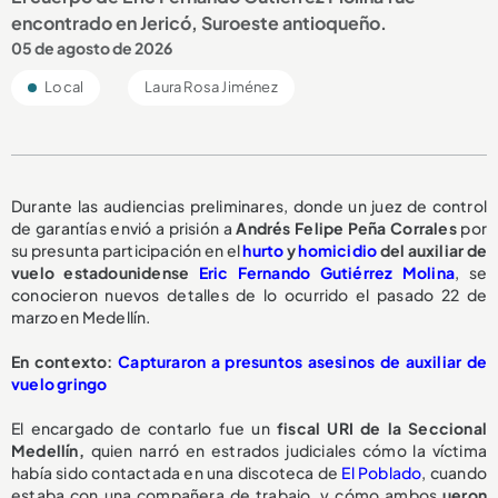
encontrado en Jericó, Suroeste antioqueño.
05 de agosto de 2026
Local
Laura Rosa Jiménez
Durante las audiencias preliminares, donde un juez de control
de garantías envió a prisión a
Andrés Felipe Peña Corrales
por
su presunta participación en el
hurto
y
homicidio
del auxiliar de
vuelo estadounidense
Eric Fernando Gutiérrez Molina
, se
conocieron nuevos detalles de lo ocurrido el pasado 22 de
marzo en Medellín.
En contexto:
Capturaron a presuntos asesinos de auxiliar de
vuelo gringo
El encargado de contarlo fue un
fiscal URI de la Seccional
Medellín,
quien narró en estrados judiciales cómo la víctima
había sido contactada en una discoteca de
El Poblado
, cuando
estaba con una compañera de trabajo, y cómo ambos
ueron