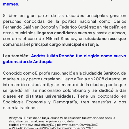
memes
.
Si bien en gran parte de las ciudades principales ganaron
personas conocidas de la política nacional como Carlos
Fernando Galán en Bogotá y Federico Gutiérrez en Medellín, en
otros municipios
llegaron candidatos nuevos
y hasta curiosos,
como es el caso de Mikhail Krasnov, un
ciudadano ruso que
comandará el principal cargo municipal en Tunja.
Lea también:
Andrés Julián Rendón fue elegido como nuevo
gobernador de Antioquia
Conocido como El profe ruso, nació en la
ciudad de Sarátov
, de
madre rusa y padre ucraniano. Llegó a Tunja en 2008 durante un
intercambio estudiantil, y se enamoró de la ciudad, por lo que
se quedó allí, se nacionalizó colombiano y
se dedicó a dar
clases en distintas universidades.
Tiene un doctorado en
Sociología Economía y Demografía, tres maestrías y dos
especializaciones.
#Boyacá
| El alcalde de Tunja, el ruso Mikhail Krasnov, fue ovacionado por sus
simpatizantes tras alcanzar el primer cargo de la
ciudad→
https://t.co/HqhvhyjEOg
pic.twitter.com/Dkvw1qGkwZ
— W Radio Colombia (@WRadioColombia)
October 30, 2023