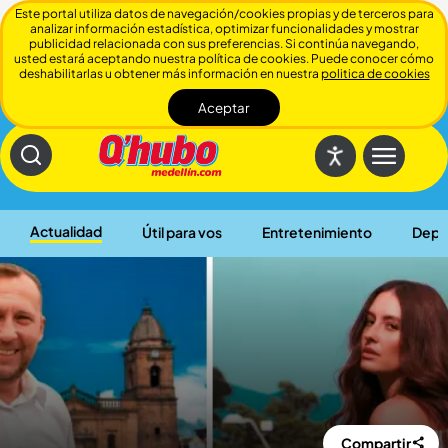
Este portal utiliza datos de navegación/cookies propias y de terceros para
analizar información estadística, optimizar funcionalidades y mostrar
publicidad relacionada con sus preferencias. Si continúa navegando,
usted estará aceptando nuestra política de cookies. Puede conocer cómo
deshabilitarlas u obtener más información en nuestra
politica de cookies
Aceptar
Cerrar
Actualidad
Útil para vos
Entretenimiento
Depo
Compartir