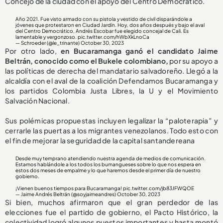
Concejo de la ciudad con el apoyo del Centro Democrático.
Año 2021. Fue visto armado con su pistola y vestido de civil disparándole a
jóvenes que protestaron en Ciudad Jardín. Hoy, dos años después y bajo el aval
del Centro Democrático, Andrés Escobar fue elegido concejal de Cali. Es
lamentable y vergonzoso.
pic.twitter.com/hWbXkLnoCa
— Schroeder (@le_trinante)
October 30, 2023
Por otro lado,
en Bucaramanga ganó el candidato Jaime
Beltrán, conocido como el Bukele colombiano,
por su apoyo a
las políticas de derecha del mandatario salvadoreño. Llegó a la
alcaldía con el aval de la coalición Defendamos Bucaramanga y
los partidos Colombia Justa Libres, la U y el Movimiento
Salvación Nacional.
Sus polémicas propuestas incluyen legalizar la “paloterapia” y
cerrarle las puertas a los migrantes venezolanos. Todo esto con
el fin de mejorar la seguridad de la capital santandereana
Desde muy temprano atendiendo nuestra agenda de medios de comunicación.
Estamos hablándole a los todos los bumangueses sobre lo que nos espera en
estos dos meses de empalme y lo que haremos desde el primer día de nuestro
gobierno.
¡Vienen buenos tiempos para Bucaramanga!
pic.twitter.com/jb83JFWQOE
— Jaime Andrés Beltrán (@soyjaimeandres)
October 30, 2023
Si bien, muchos afirmaron que el gran perdedor de las
elecciones fue el partido de gobierno, el Pacto Histórico, la
colectividad logró algunos puestos importantes y hasta montó