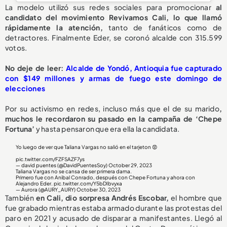
La modelo utilizó sus redes sociales para promocionar
al
candidato del movimiento Revivamos Cali, lo que llamó
rápidamente la atención,
tanto de fanáticos como de
detractores. Finalmente Eder, se coronó alcalde con 315.599
votos.
No deje de leer:
Alcalde de Yondó, Antioquia fue capturado
con $149 millones y armas de fuego este domingo de
elecciones
Por su activismo en redes, incluso más que el de su marido
,
muchos le recordaron su pasado en la campaña de ‘Chepe
Fortuna’
y hasta pensaron que era ella la candidata.
Yo luego de ver que Taliana Vargas no salió en el tarjeton 😡
pic.twitter.com/FZFSAZF7ys
— david puentes (@DavidPuentesSoy)
October 29, 2023
Taliana Vargas no se cansa de ser primera dama.
Primero fue con Anibal Conrado, después con Chepe Fortuna y ahora con
Alejandro Eder.
pic.twitter.com/Y5bDIbvyxa
— Aurora (@AURY_AURY)
October 30, 2023
También
en Cali, dio sorpresa Andrés Escobar,
el hombre que
fue grabado mientras estaba armado durante las protestas del
paro en 2021 y acusado de disparar a manifestantes. Llegó al