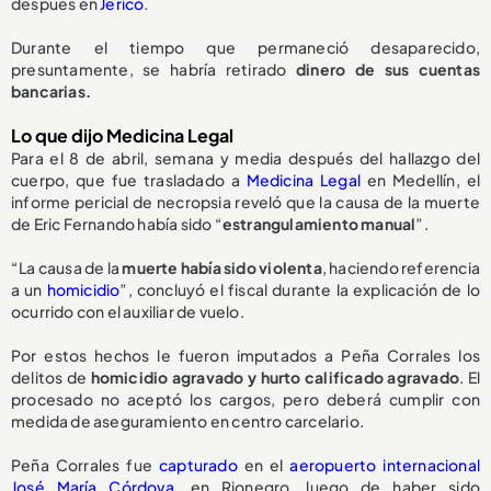
después en
Jericó
.
Durante el tiempo que permaneció desaparecido,
presuntamente, se habría retirado
dinero de sus cuentas
bancarias.
Lo que dijo Medicina Legal
Para el 8 de abril, semana y media después del hallazgo del
cuerpo, que fue trasladado a
Medicina Legal
en Medellín, el
informe pericial de necropsia reveló que la causa de la muerte
de Eric Fernando había sido “
estrangulamiento manual
”.
“La causa de la
muerte había sido violenta
, haciendo referencia
a un
homicidio
”, concluyó el fiscal durante la explicación de lo
ocurrido con el auxiliar de vuelo.
Por estos hechos le fueron imputados a Peña Corrales los
delitos de
homicidio agravado y hurto calificado agravado
. El
procesado no aceptó los cargos, pero deberá cumplir con
medida de aseguramiento en centro carcelario.
Peña Corrales fue
capturado
en el
aeropuerto internacional
José María Córdova
, en Rionegro
,
luego de haber sido