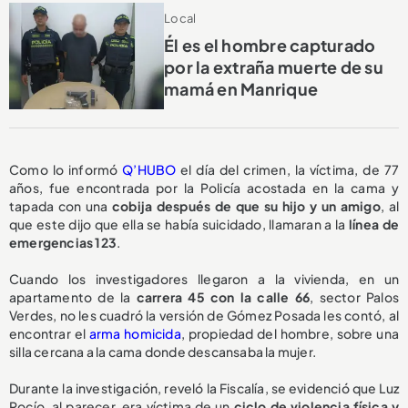
Local
Él es el hombre capturado
por la extraña muerte de su
mamá en Manrique
Como lo informó
Q’HUBO
el día del crimen, la víctima, de 77
años, fue encontrada por la Policía acostada en la cama y
tapada con una
cobija después de que su hijo y un amigo
, al
que este dijo que ella se había suicidado, llamaran a la
línea de
emergencias 123
.
Cuando los investigadores llegaron a la vivienda, en un
apartamento de la
carrera 45 con la calle 66
, sector Palos
Verdes, no les cuadró la versión de Gómez Posada les contó, al
encontrar el
arma homicida
, propiedad del hombre, sobre una
silla cercana a la cama donde descansaba la mujer.
Durante la investigación, reveló la Fiscalía, se evidenció que Luz
Rocío, al parecer, era víctima de un
ciclo de violencia física y