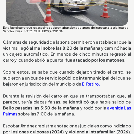
Este fue el carro que los asesinos dejaron abandonado antes de ingresar a la glorieta de
Sancho Paisa. FOTO: GUILLERMO OSPINA
Cámaras de seguridad de la zona permitieron establecer que la
víctima llegó al mall
sobre las 8:20 de la mañana
y caminó hacia
un cajero automático. En menos de cinco minutos regresó al
carro y, cuando abrió la puerta,
fue atacado por los matones.
Sobre estos, se sabe que cuando dejaron tirado el carro, se
subieron a
un bus de servicio público intermunicipal
del que se
bajaron en jurisdicción del municipio de
El Retiro.
Durante la revisión del carro en que se transportaban que, al
parecer, tenía placas falsas, se identificó que había salido de
Bello pasadas las 5:30 de la mañana
y rodó por la
avenida Las
Palmas
sobre las 7:00 de la mañana.
Escobar Jiménez registra anotaciones judiciales como indiciado
por
lesiones culposas (2024) y violencia intrafamiliar (2026)
.