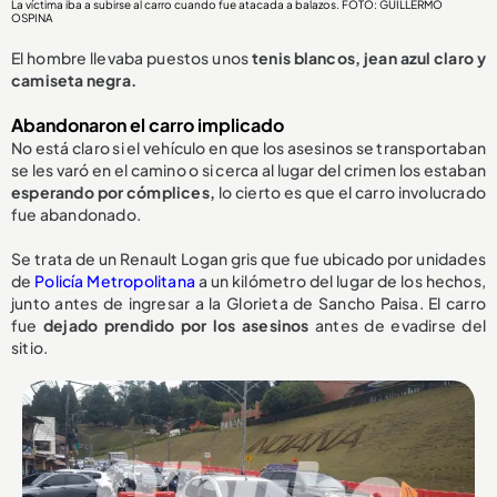
La víctima iba a subirse al carro cuando fue atacada a balazos. FOTO: GUILLERMO
OSPINA
El hombre llevaba puestos unos
tenis blancos, jean azul claro y
camiseta negra.
Abandonaron el carro implicado
No está claro si el vehículo en que los asesinos se transportaban
se les varó en el camino o si cerca al lugar del crimen los estaban
esperando por cómplices,
lo cierto es que el carro involucrado
fue abandonado.
Se trata de un Renault Logan gris que fue ubicado por unidades
de
Policía Metropolitana
a un kilómetro del lugar de los hechos,
junto antes de ingresar a la Glorieta de Sancho Paisa. El carro
fue
dejado prendido por los asesinos
antes de evadirse del
sitio.