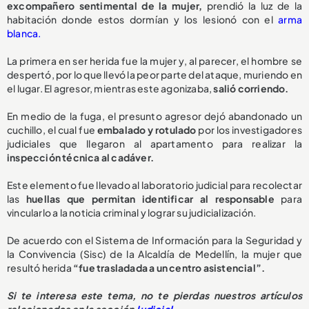
excompañero sentimental de la mujer,
prendió la luz de la
habitación donde estos dormían y los lesionó con el
arma
blanca.
La primera en ser herida fue la mujer y, al parecer, el hombre se
despertó, por lo que llevó la peor parte del ataque, muriendo en
el lugar. El agresor, mientras este agonizaba,
salió corriendo.
En medio de la fuga, el presunto agresor dejó abandonado un
cuchillo, el cual fue
embalado y rotulado
por los investigadores
judiciales que llegaron al apartamento para realizar la
inspección técnica al cadáver.
Este elemento fue llevado al laboratorio judicial para recolectar
las
huellas que permitan identificar al responsable
para
vincularlo a la noticia criminal y lograr su judicialización.
De acuerdo con el Sistema de Información para la Seguridad y
la Convivencia (Sisc) de la Alcaldía de Medellín, la mujer que
resultó herida
“fue trasladada a un centro asistencial”.
Si te interesa este tema, no te pierdas nuestros artículos
relacionados en la sección
Judicial
.