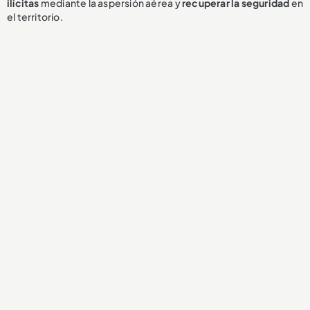
ilícitas
mediante la aspersión aérea y
recuperar la seguridad
en
el territorio.