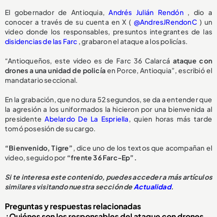
El gobernador de Antioquia,
Andrés Julián Rendón
, dio a
conocer a través de su cuenta en X (
@AndresJRendonC
) un
video donde los responsables, presuntos integrantes de las
disidencias de las Farc
, grabaron el ataque a los policías.
“Antioqueños, este video es de Farc 36 Calarcá
ataque con
drones a una unidad de policía
en Porce, Antioquia”, escribió el
mandatario seccional.
En la grabación, que no dura 52 segundos, se da a entender que
la agresión a los uniformados la hicieron por una bienvenida al
presidente
Abelardo De La Espriella
, quien horas más tarde
tomó posesión de su cargo.
“Bienvenido, Tigre”
, dice uno de los textos que acompañan el
video, seguido por
“frente 36 Farc-Ep”.
Si te interesa este contenido, puedes acceder a más artículos
similares visitando nuestra sección de
Actualidad
.
Preguntas y respuestas relacionadas
¿Quiénes son los responsables del ataque con drones