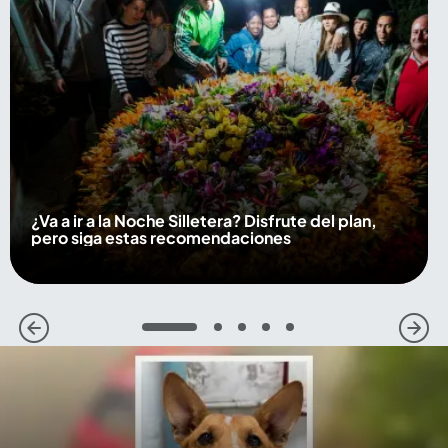
¿Va a ir a la Noche Silletera? Disfrute del plan,
pero siga estas recomendaciones
1
2
3
4
5